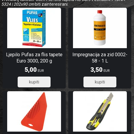
5324 | 202x90 cm
biti zainteresirani:
Ljepilo Pufas za flis tapete
Impregnacija za zid 0002-
Euro 3000, 200 g
58 - 1 L
5,00
3,50
EUR
EUR
4,00
2,80