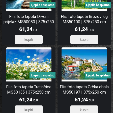
Ljepilo besplatno
Ljepilo besplatno
Flis foto tapeta Drveni
Flis foto tapeta Brezov lug
prijelaz MS50080 | 375x250
MS50100 | 375x250 cm
cm
61,24
61,24
EUR
EUR
48,99
48,99
Ljepilo besplatno
Ljepilo besplatno
Flis foto tapeta Tratinčice
Flis foto tapeta Grčka obala
MS50135 | 375x250 cm
MS50197 | 375x250 cm
61,24
61,24
EUR
EUR
48,99
48,99