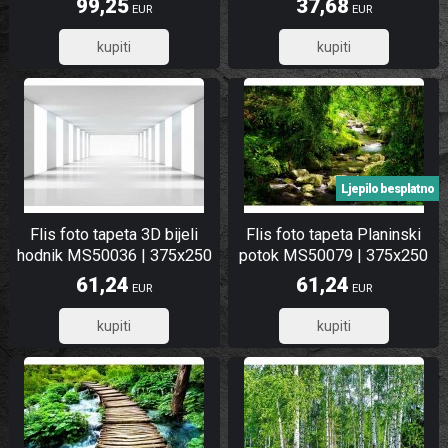
99,25
37,68
EUR
EUR
79,40
30,14
Ljepilo besplatno
Flis foto tapeta 3D bijeli
Flis foto tapeta Planinski
hodnik MS50036 | 375x250
potok MS50079 | 375x250
cm
cm
61,24
61,24
EUR
EUR
48,99
48,99