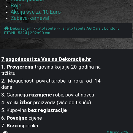
Boje
Akcija sve za 10 Euro
Zabava-karneval
Dekoracije.hr
›
Fototapete
›
Flis foto tapeta AG Cars v Londonv
FTDNH-5324 | 202x90 cm
7 pogodnosti za Vas na Dekoracije.hr
1.
Provjerena
trgovina koja je 20 godina na
tržištu
2. Mogućnost povratkarobe u roku od 14
dana
3. Garancija
razmjene
robe, povrat novca
4. Veliki
izbor
proizvoda (više od tisuću)
5. Kupovina
bez registracije
6.
Povoljne
cijene
7.
Brza
isporuka
© Insion 2026