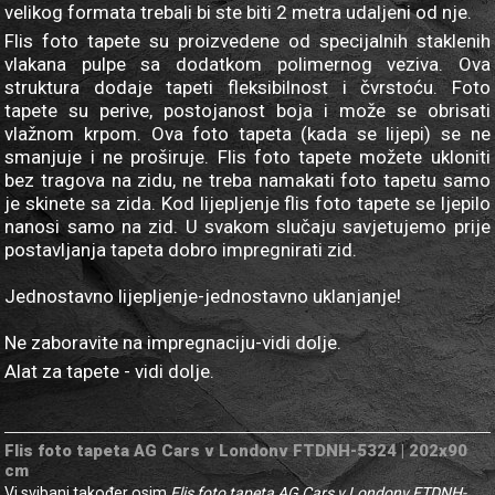
velikog formata trebali bi ste biti 2 metra udaljeni od nje.
Flis foto tapete su proizvedene od specijalnih staklenih
vlakana pulpe sa dodatkom polimernog veziva. Ova
struktura dodaje tapeti fleksibilnost i čvrstoću. Foto
tapete su perive, postojanost boja i može se obrisati
vlažnom krpom. Ova foto tapeta (kada se lijepi) se ne
smanjuje i ne proširuje. Flis foto tapete možete ukloniti
bez tragova na zidu, ne treba namakati foto tapetu samo
je skinete sa zida. Kod lijepljenje flis foto tapete se ljepilo
nanosi samo na zid. U svakom slučaju savjetujemo prije
postavljanja tapeta dobro impregnirati zid.
Jednostavno lijepljenje-jednostavno uklanjanje!
Ne zaboravite na impregnaciju-vidi dolje.
Alat za tapete - vidi dolje.
Flis foto tapeta AG Cars v Londonv FTDNH-5324 | 202x90
cm
Vi svibanj također osim
Flis foto tapeta AG Cars v Londonv FTDNH-