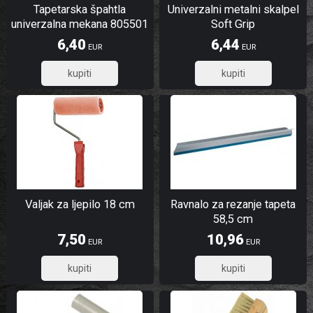
Tapetarska špahtla
Univerzalni metalni skalpel
univerzalna mekana 805501
Soft Grip
6,40
6,44
EUR
EUR
5,12
5,15
Valjak za ljepilo 18 cm
Ravnalo za rezanje tapeta
58,5 cm
7,50
10,96
EUR
EUR
6,00
8,77