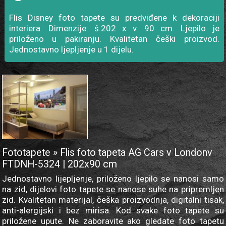
Flis Disney foto tapete su predviđene k dekoraciji
interiera. Dimenzije: š.202 x v. 90 cm. Ljepilo je
priloženo u pakiranju. Kvalitetan češki proizvod.
Jednostavno ljepljenje u 1 dijelu.
Fototapete » Flis foto tapeta AG Cars v Londonv
FTDNH-5324 | 202x90 cm
Jednostavno lijepljenje, priloženo ljepilo se nanosi samo
na zid, dijelovi foto tapete se nanose suhe na pripremljen
zid. Kvalitetan materijal, češka proizvodnja, digitalni tisak,
anti-alergijski i bez mirisa. Kod svake foto tapete su
priložene upute. Ne zaboravite ako gledate foto tapetu