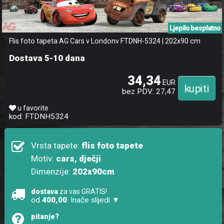
Ljepilo besplatno
Flis foto tapeta AG Cars v Londonv FTDNH-5324 | 202x90 cm
Dostava 5-10 dana
34,34
EUR
bez PDV: 27,47
u favorite
kod: FTDNH5324
Vrsta tapete:
flis foto tapete
Motiv:
cars, dječji
Dimenzije:
202x90cm
dostava
za vas GRATIS!
od
400,00
. Inače slijedi ▼
pitanje?