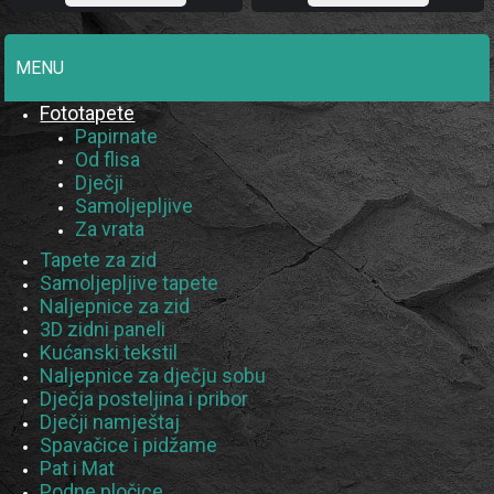
MENU
Fototapete
Papirnate
Od flisa
Dječji
Samoljepljive
Za vrata
Tapete za zid
Samoljepljive tapete
Naljepnice za zid
3D zidni paneli
Kućanski tekstil
Naljepnice za dječju sobu
Dječja posteljina i pribor
Dječji namještaj
Spavačice i pidžame
Pat i Mat
Podne pločice