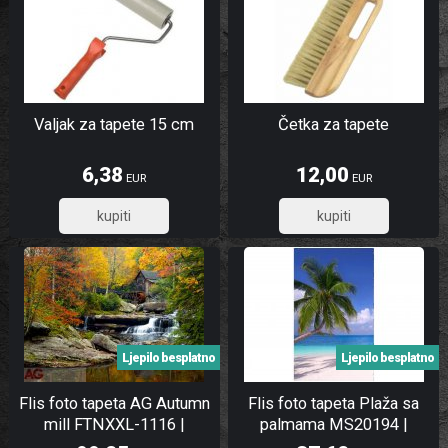
Valjak za tapete 15 cm
Četka za tapete
6,38
12,00
EUR
EUR
5,10
9,60
Ljepilo besplatno
Ljepilo besplatno
Flis foto tapeta AG Autumn
Flis foto tapeta Plaža sa
mill FTNXXL-1116 |
palmama MS20194 |
360x270 cm
150x250 cm