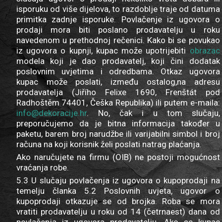
isporuku od više dijelova, to razdoblje traje od datuma
primitka zadnje isporuke. Povlačenje iz ugovora o
prodaji mora biti poslano prodavatelju u roku
navedenom u prethodnoj rečenici. Kako bi se povukao
iz ugovora o kupnji, kupac može upotrijebiti
obrazac
modela koji je dao prodavatelj, koji čini dodatak
poslovnim uvjetima i odredbama. Otkaz ugovora
kupac može poslati, između ostalog,na adresu
prodavatelja (Jiřího Felixe 1690, Frenštát pod
Radhoštěm 74401, Češka Republika) ili putem e-maila:
info@dekoracije.hr
. No, čak i u tom slučaju,
preporučujemo da je bitna informacija također u
paketu, barem broj narudžbe ili varijabilni simbol i broj
računa na koji korisnik želi poslati natrag plaćanja.
Ako naručujete na firmu (OIB) ne postoji mogućnost
vraćanja robe.
5.3 U slučaju povlačenja iz ugovora o kupoprodaji na
temelju članka 5.2 Poslovnih uvjeta, ugovor o
kupoprodaji otkazuje se od brojka. Roba se mora
vratiti prodavatelju u roku od 14 (četrnaest) dana od