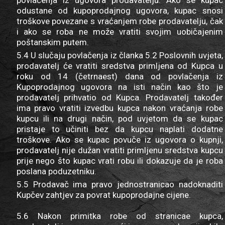
povlačenja iz ugovora prodavatelju. Ako se kupac
odustane od kupoprodajnog ugovora, kupac snosi
troškove povezane s vraćanjem robe prodavatelju, čak
i ako se roba ne može vratiti svojim uobičajenim
poštanskim putem.
5.4 U slučaju povlačenja iz članka 5.2 Poslovnih uvjeta,
prodavatelj će vratiti sredstva primljena od Kupca u
roku od 14 (četrnaest) dana od povlačenja iz
Kupoprodajnog ugovora na isti način kao što je
prodavatelj prihvatio od Kupca. Prodavatelj također
ima pravo vratiti izvedbu kupca nakon vraćanja robe
kupcu ili na drugi način, pod uvjetom da se kupac
pristaje to učiniti bez da kupcu naplati dodatne
troškove. Ako se kupac povuče iz ugovora o kupnji,
prodavatelj nije dužan vratiti primljenu sredstva kupcu
prije nego što kupac vrati robu ili dokazuje da je roba
poslana poduzetniku.
5.5 Prodavač ima pravo jednostranicao nadoknaditi
Kupčev zahtjev za povrat kupoprodajne cijene.
5.6 Nakon primitka robe od stranicae kupca,