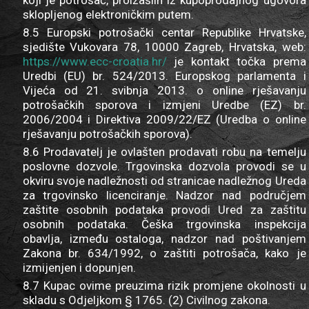
koji je potrošač, proizašlih iz kupoprodajnog ugovora
sklopljenog elektroničkim putem.
8.5 Europski potrošački centar Republike Hrvatske,
sjedište Vukovara 78, 10000 Zagreb, Hrvatska, web:
https://www.ecc-croatia.hr/
je kontakt točka prema
Uredbi (EU) br. 524/2013. Europskog parlamenta i
Vijeća od 21. svibnja 2013. o online rješavanju
potrošačkih sporova i izmjeni Uredbe (EZ) br.
2006/2004 i Direktiva 2009/22/EZ (Uredba o online
rješavanju potrošačkih sporova).
8.6 Prodavatelj je ovlašten prodavati robu na temelju
poslovne dozvole. Trgovinska dozvola provodi se u
okviru svoje nadležnosti od stranicae nadležnog Ureda
za trgovinsko licenciranje. Nadzor nad područjem
zaštite osobnih podataka provodi Ured za zaštitu
osobnih podataka. Češka trgovinska inspekcija
obavlja, između ostaloga, nadzor nad poštivanjem
Zakona br. 634/1992, o zaštiti potrošača, kako je
izmijenjen i dopunjen.
8.7 Kupac ovime preuzima rizik promjene okolnosti u
skladu s Odjeljkom § 1765. (2) Civilnog zakona.