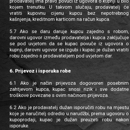
prodavatelj ima pravo povući iz ugovora o kupnji u bilo
kojem trenutku. U takvom slučaju, prodavatelj će
vratiti kupovnu cijenu kupcu bez nepotrebnog
kašnjenja, kreditnom karticom na račun kupca.
5.7 Ako se daru daruje kupcu zajedno s robom,
darovni ugovor između prodavatelja i kupca zaključuje
se pod uvjetom da se kupac povuče iz ugovora o
kupnji, darovni ugovor se izgubi i kupac je dužan vratiti
robu zajedno s prodavateljem pod uvjetom dar.
6. Prijevoz i isporuka robe
6.1 Ako je način prijevoza dogovoren posebnim
zahtjevom kupca, kupac snosi rizik i sve dodatne
troškove povezane s ovim načinom prijevoza.
6.2 Ako je prodavatelj dužan isporučiti robu na mjestu
koje je naručitelj odredio u narudžbi, prema ugovoru o
kupoprodaji, kupac je dužan preuzeti robu nakon
isporuke.