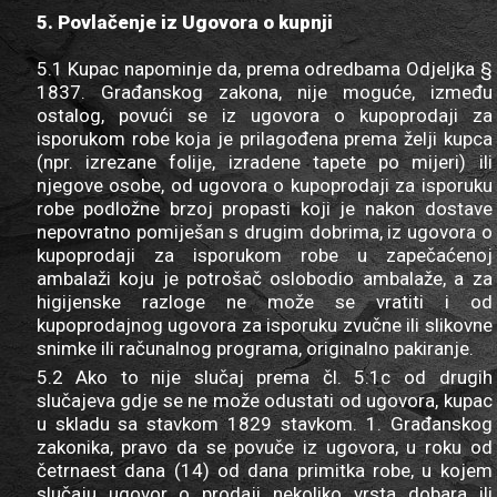
5. Povlačenje iz Ugovora o kupnji
5.1 Kupac napominje da, prema odredbama Odjeljka §
1837. Građanskog zakona, nije moguće, između
ostalog, povući se iz ugovora o kupoprodaji za
isporukom robe koja je prilagođena prema želji kupca
(npr. izrezane folije, izradene tapete po mijeri) ili
njegove osobe, od ugovora o kupoprodaji za isporuku
robe podložne brzoj propasti koji je nakon dostave
nepovratno pomiješan s drugim dobrima, iz ugovora o
kupoprodaji za isporukom robe u zapečaćenoj
ambalaži koju je potrošač oslobodio ambalaže, a za
higijenske razloge ne može se vratiti i od
kupoprodajnog ugovora za isporuku zvučne ili slikovne
snimke ili računalnog programa, originalno pakiranje.
5.2 Ako to nije slučaj prema čl. 5.1c od drugih
slučajeva gdje se ne može odustati od ugovora, kupac
u skladu sa stavkom 1829 stavkom. 1. Građanskog
zakonika, pravo da se povuče iz ugovora, u roku od
četrnaest dana (14) od dana primitka robe, u kojem
slučaju ugovor o prodaji nekoliko vrsta dobara ili