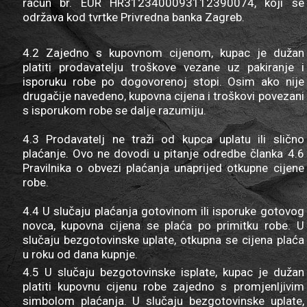
račun br. EUR HR3123400093112390074, koji se
održava kod tvrtke Privredna banka Zagreb.
4.2 Zajedno s kupovnom cijenom, kupac je dužan
platiti prodavatelju troškove vezane uz pakiranje i
isporuku robe po dogovorenoj stopi. Osim ako nije
drugačije navedeno, kupovna cijena i troškovi povezani
s isporukom robe se dalje razumiju.
4.3 Prodavatelj ne traži od kupca uplatu ili slično
plaćanje. Ovo ne dovodi u pitanje odredbe članka 4.6
Pravilnika o obvezi plaćanja unaprijed otkupne cijene
robe.
4.4 U slučaju plaćanja gotovinom ili isporuke gotovog
novca, kupovna cijena se plaća po primitku robe. U
slučaju bezgotovinske uplate, otkupna se cijena plaća
u roku od dana kupnje.
4.5 U slučaju bezgotovinske isplate, kupac je dužan
platiti kupovnu cijenu robe zajedno s promjenljivim
simbolom plaćanja. U slučaju bezgotovinske uplate,