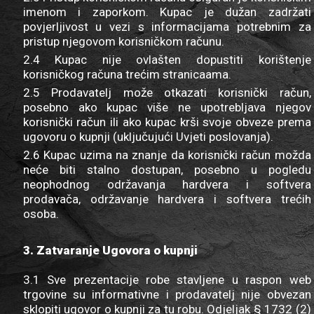
imenom i zaporkom. Kupac je dužan zadržati
povjerljivost u vezi s informacijama potrebnim za
pristup njegovom korisničkom računu.
2.4 Kupac nije ovlašten dopustiti korištenje
korisničkog računa trećim stranicaama.
2.5 Prodavatelj može otkazati korisnički račun,
posebno ako kupac više ne upotrebljava njegov
korisnički račun ili ako kupac krši svoje obveze prema
ugovoru o kupnji (uključujući Uvjeti poslovanja).
2.6 Kupac uzima na znanje da korisnički račun možda
neće biti stalno dostupan, posebno u pogledu
neophodnog održavanja hardvera i softvera
prodavača, održavanje hardvera i softvera trećih
osoba.
3. Zatvaranje Ugovora o kupnji
3.1 Sve prezentacije robe stavljene u raspon web
trgovine su informativne i prodavatelj nije obvezan
sklopiti ugovor o kupnji za tu robu. Odjeljak § 1732 (2)