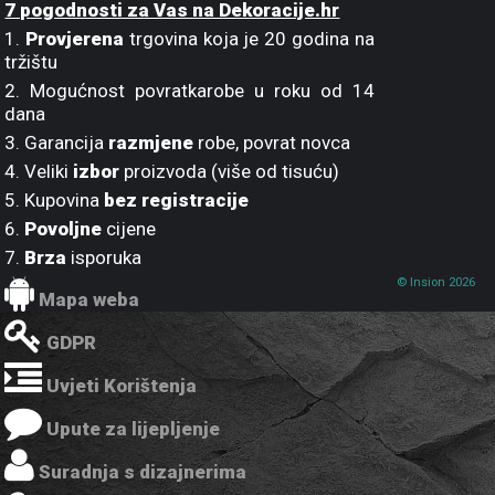
7 pogodnosti za Vas na Dekoracije.hr
1.
Provjerena
trgovina koja je 20 godina na
tržištu
2. Mogućnost povratkarobe u roku od 14
dana
3. Garancija
razmjene
robe, povrat novca
4. Veliki
izbor
proizvoda (više od tisuću)
5. Kupovina
bez registracije
6.
Povoljne
cijene
7.
Brza
isporuka
© Insion 2026
Mapa weba
GDPR
Uvjeti Korištenja
Upute za lijepljenje
Suradnja s dizajnerima