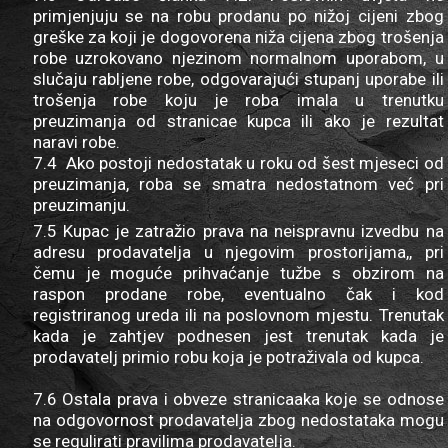
primjenjuju se na robu prodanu po nižoj cijeni zbog
greške za koji je dogovorena niža cijena zbog trošenja
robe uzrokovano njezinom normalnom uporabom, u
slučaju rabljene robe, odgovarajući stupanj uporabe ili
trošenja robe koju je roba imala u trenutku
preuzimanja od stranicae kupca ili ako je rezultat
naravi robe.
7.4 Ako postoji nedostatak u roku od šest mjeseci od
preuzimanja, roba se smatra nedostatnom već pri
preuzimanju.
7.5 Kupac je zatražio prava na neispravnu izvedbu na
adresu prodavatelja u njegovim prostorijama,, pri
čemu je moguće prihvaćanje tužbe s obzirom na
raspon prodane robe, eventualno čak i kod
registriranog ureda ili na poslovnom mjestu. Trenutak
kada je zahtjev podnesen jest trenutak kada je
prodavatelj primio robu koja je potraživala od kupca.
7.6 Ostala prava i obveze stranicaaka koje se odnose
na odgovornost prodavatelja zbog nedostataka mogu
se regulirati pravilima prodavatelja.