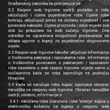
Građanskog zakonika ne primjenjuje se.
3.2 Raspon web trgovine sadrži podatke o robi,
uključujući i cijene pojedinačne robe. Cijene robe
kotiraju, uključujući porez na dodanu vrijednost i sve
povezane naknade. Cijene proizvoda i dalje vrijede sve
dok su prikazane na web sučelju trgovine. Ova
odredba ne ograničava mogućnost prodavatelja da
sklapa ugovor o kupnji za pojedinačno dogovorene
uvjete.
3.3 Raspon web trgovine također uključuje informacije
o troškovima pakiranja i isporukama robe. Informacije
o troškovima povezanim s pakiranjem i isporukom
robe navedene u web raspon trgovine vrijede samo u
slučajevima kada se roba isporučuje na području
Hrvatske.
3.4 Kada se naručuje roba, kupac ispunjava obrazac
narudžbe na rasponu web trgovine. Obrazac narudžbe
sadrži, osobito, informacije o:
3.4.1. naručena roba (naručena roba "stavlja" kupca u
elektroničku košaricu za kupnju u rasponu web