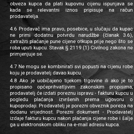
obveza kupca da plati kupovnu cijenu ispunjava se
kada se relevantni iznos pripisuje na račun
prodavatelja.
4.6 Prodavač ima pravo, posebice, u slučaju da kupac
ne primi dodatnu potvrdu narudžbe (članak 3.6),
zatražiti plaćanje pune cijene otkupa prije nego što se
roba uputi kupcu. Stavak § 2119 (1) Civilnog zakona ne
primjenjuje se.
4.7 Ne mogu se kombinirati svi popusti na cijenu robe
koju je prodavatelj davao kupcu.
4.8 Ako je uobičajeno tijekom trgovine ili ako je to
propisano općeprihvatljivim zakonskim propisima,
prodavatelj će izdati poreznu ispravu - fakturu kupcu u
pogledu plaćanja izvršenih prema ugovoru o
kupoprodaji. Prodavatelj je porezni obveznik poreza na
dodanu vrijednost. Porezni dokument - Prodavatelj
izdaje fakturu kupcu nakon plaćanja cijene robe i šalje
ga u elektronskom obliku na e-mail adresu kupca.