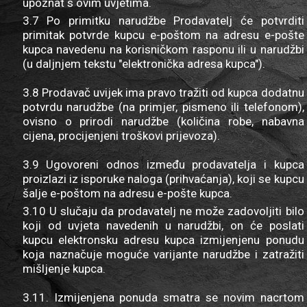
upoznat s ovim uvjetima.
3.7 Po primitku narudžbe Prodavatelj će potvrditi
primitak potvrde kupcu e-poštom na adresu e-pošte
kupca navedenu na korisničkom rasponu ili u narudžbi
(u daljnjem tekstu "elektronička adresa kupca").
3.8 Prodavač uvijek ima pravo tražiti od kupca dodatnu
potvrdu narudžbe (na primjer, pismeno ili telefonom),
ovisno o prirodi narudžbe (količina robe, nabavna
cijena, procijenjeni troškovi prijevoza).
3.9 Ugovoreni odnos između prodavatelja i kupca
proizlazi iz isporuke naloga (prihvaćanja), koji se kupcu
šalje e-poštom na adresu e-pošte kupca.
3.10 U slučaju da prodavatelj ne može zadovoljiti bilo
koji od uvjeta navedenih u narudžbi, on će poslati
kupcu elektronsku adresu kupca izmijenjenu ponudu
koja naznačuje moguće varijante narudžbe i zatražiti
mišljenje kupca.
3.11. Izmijenjena ponuda smatra se novim nacrtom