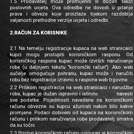
1.5 Prodavatelj može promijeniti ili dodati tekst
poslovnih uvjeta. Ova odredba ne dovodi u pitanje
prava i obveze koje proizlaze tijekom razdoblja
valjanosti prethodne verzije uvjeta i odredbi.
2.RAČUN ZA KORISNIKE
2.1 Na temelju registracije kupaca na web stranicaici
kupci mogu pristupiti korisničkom rasponu. Od
korisničkog raspona kupac može izvršiti naručivanje
robe (u daljnjem tekstu "korisnički račun"). Ako web
sučelje omogućuje pohranu, kupac može i naručiti
robu bez registracije izravno s raspona web trgovine.
2.2 Prilikom registracije na web stranicaici i narudžbe
robe, kupac je dužan ispravno i istinito navesti
sve podatke. Pojedinosti navedene na korisničkom
računu obvezne su kupcu ažurirati nakon bilo kakve
promjene. Podaci dobiveni od kupaca na korisničkom
računu i prilikom naručivanja robe prodavatelj smatra
da su točni.
2.3 Pristup korisničkom računu osiguran je korisničkim