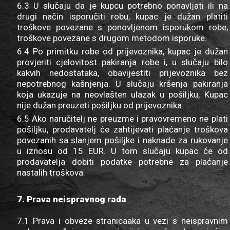
6.3 U slučaju da je kupcu potrebno ponavljati ili na
drugi način isporučiti robu, kupac je dužan platiti
troškove povezane s ponovljenom isporukom robe,
troškove povezane s drugom metodom isporuke.
6.4 Po primitku robe od prijevoznika, kupac je dužan
provjeriti cjelovitost pakiranja robe i, u slučaju bilo
kakvih nedostataka, obavijestiti prijevoznika bez
nepotrebnog kašnjenja. U slučaju kršenja pakiranja
koja ukazuje na neovlašten ulazak u pošiljku, Kupac
nije dužan preuzeti pošiljku od prijevoznika.
6.5 Ako naručitelj ne preuzme i pravovremeno ne plati
pošiljku, prodavatelj će zahtijevati plaćanje troškova
povezanih sa slanjem pošiljke i naknade za rukovanje
u iznosu od 15 EUR. U tom slučaju kupac će od
prodavatelja dobiti podatke potrebne za plaćanje
nastalih troškova.
7. Prava neispravnog rada
7.1 Prava i obveze stranicaaka u vezi s neispravnim