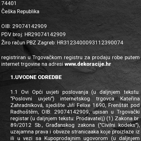
74401
Češka Republika
OIB: 29074142909
PDV broj: HR29074142909
Žiro račun PBZ Zagreb: HR3123400093112390074
registriran u Trgovačkom registru za prodaju robe putem
internet trgovine na adresi
www.dekoracije.hr
1.UVODNE ODREDBE
1.1 Ovi Opći uvjeti poslovanja (u daljnjem tekstu:
"Poslovni uvjeti") internetskog trgovca Kateřina
Zahradníková, sjedište Jiří Felixe 1690, Frenštát pod
Radhoštěm, OIB: 29074142909, upisan u Trgovački
registar (u daljnjem tekstu: Prodavatelj) (1) Zakona br.
89/2012 Sb., Građanskog zakona ("Civilni kodeks"),
uzajamna prava i obveze stranicaaka koje proizlaze iz
ili u vezi sa Kupoprodajnim ugovorom (u daljnjem