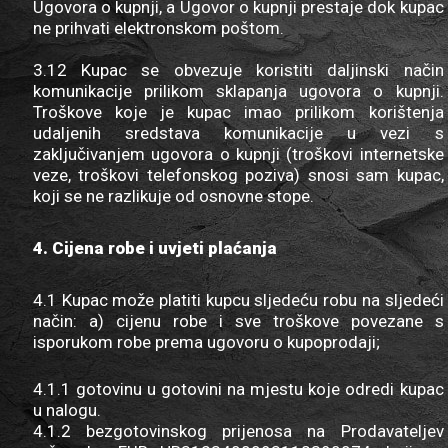
Ugovora o kupnji, a Ugovor o kupnji prestaje dok kupac
ne prihvati elektronskom poštom.
3.12 Kupac se obvezuje koristiti daljinski način
komunikacije prilikom sklapanja ugovora o kupnji.
Troškove koje je kupac imao prilikom korištenja
udaljenih sredstava komunikacije u vezi s
zaključivanjem ugovora o kupnji (troškovi internetske
veze, troškovi telefonskog poziva) snosi sam kupac,
koji se ne razlikuje od osnovne stope.
4. Cijena robe i uvjeti plaćanja
4.1 Kupac može platiti kupcu sljedeću robu na sljedeći
način: a) cijenu robe i sve troškove povezane s
isporukom robe prema ugovoru o kupoprodaji;
4.1.1 gotovinu u gotovini na mjestu koje odredi kupac
u nalogu.
4.1.2 bezgotovinskog prijenosa na Prodavateljev