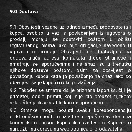
9.0 Dostava
9.1 Obavijesti vezane uz odnos između prodavatelja i
kupca, osobito u vezi s povlačenjem iz ugovora o
prodaji, moraju se dostaviti poštom u obliku
registriranog pisma, ako nije drugačije navedeno u
ugovoru o prodaji. Obavijesti se dostavljaju na
odgovarajuću adresu kontakata druge stranicae i
smatraju se isporučenima i na snazi su u trenutku
njihove dostave poštom, osim za obavijest o
povlačenju kupca kada je povlačenje na snazi ako se
obavijest šalje kupcu u roku povlačenja.
9.2 Također se smatra da je priznana isporuka, čiji je
primatelj odbio primiti, koji nije bio preuzet tijekom
skladištenja ili se vratilo kao neisporučeno.
9.3 Stranke mogu poslati svaku korespondenciju
elektroničkom poštom na adresu e-pošte navedenu na
korisničkom računu kupca ili navedenom Kupcem u
narudžbi, na adresu na web stranicaici prodavatelja.