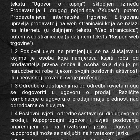
tekstu "Ugovor o kupnji") sklopljen između
Prodavatelja i drugog pojedinca ("Kupac") putem
Prodavateljeve internetske trgovine. E-trgovinu
upravlja prodavatelj na web stranicaici koja se nalazi
na Internetu (u daljnjem tekstu "Web stranicaica")
putem web stranicaica (u daljnjem tekstu "Raspon web
trgovine").
1.2 Poslovni uvjeti ne primjenjuju se na slučajeve u
kojima je osoba koja namjerava kupiti robu od
prodavatelja pravna osoba ili osoba koja djeluje pri
narudžbenici robe tijekom svojih poslovnih aktivnosti
ili u neovisnoj provedbi svoje profesije.
1.3 Odredbe o odstupanjima od odredbi i uvjeta mogu
se dogovoriti u ugovoru o prodaji. Različite
kombinacije u ugovoru o prodaji imaju prednost nad
odredbama ovih uvjeta.
1.4 Poslovni uvjeti i odredbe sastavni su dio ugovora o
prodaji. Kupoprodajni ugovor i uvjeti poslovanja
pripremljeni su na hrvatskom jeziku. Ugovor o
kupoprodaji može se zaključiti na hrvatskom jeziku.