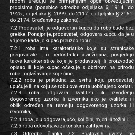
radom uređuju se primjenjivim opće obvezujućim
propisima (posebice odredbe odjeljaka § 1914. do
1925., odjeljaka § 2099. do 2117. i odjeljaka § 2161.
do 2174. Građanskog zakona).
7.2 Prodavatelj je odgovoran kupcu da roba bude bez
greške. Ponajprije, prodavatelj odgovara kupcu da je u
vrijeme kada je kupac preuzeo robu:
7.2.1 roba ima karakteristike koje su stranicake
pregovarale i, u nedostatku aranžmana, posjeduju
takve karakteristike koje je prodavatelj ili proizvođač
opisao ili koje kupac očekuje s obzirom na prirodu
robe i oglašavanje koje čine,
7.2.2 roba je prikladna za svrhu koju prodavatelj
upućuje ili na koju se robu ove vrste uobičajeno koristi,
7.2.3 roba odgovara kvaliteti ili izvođenju
dogovorenog uzorka ili izvornika ako je kvaliteta ili
oblik određen na temelju dogovorenog uzorka ili
izvornika,
7.2.4 roba je u odgovarajućoj količini, mjeri ili težini i
7.2.5 roba udovoljava zakonskim zahtjevima.
7.3 Odredbe članka 7.2. Poslovnih uvjeta ne