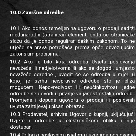
10.0 Završne odredbe
10.1 Ako odnos temeljen na ugovoru o prodaji sadrži
međunarodni (stranicai) element, onda se stranicake
slažu da je odnos reguliran češkim zakonom. To ne
utječe na prava potrošača prema opće obvezujućim
zakonskim propisima.
10.2 Ako je bilo koja odredba Uvjeta poslovanja
nevažeća ili nedjelotvorna ili ako se dogodi, umjesto
nevažeće odredbe , uvodit će se odredba u mjeri u
kojoj je svrha neispravne odredbe što je bliža
mogućem. Nepovredivost ili neučinkovitost jedne
odredbe ne dovodi u pitanje valjanost ostalih odredbi.
Promjene i dopune ugovora o prodaji ili poslovnih
uvjeta zahtijevaju pisani obrazac.
10.3 Prodavatelj arhivira Ugovor o kupnji, uključujući
Uvjete i odredbe u elektroničkom obliku i nije
dostupan.
10.4 Prilog o poslovnim uvjetima i uvjetima poslovanja