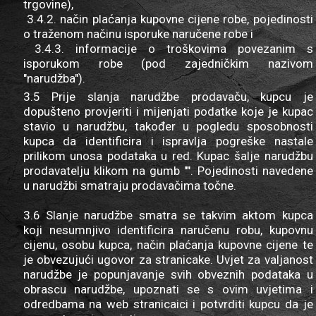
trgovine),
3.4.2. način plaćanja kupovne cijene robe, pojedinosti
o traženom načinu isporuke naručene robe i
3.4.3. informacije o troškovima povezanim s
isporukom robe (pod zajedničkim nazivom
"narudžba").
3.5 Prije slanja narudžbe prodavaču, kupcu je
dopušteno provjeriti i mijenjati podatke koje je kupac
stavio u narudžbu, također u pogledu sposobnosti
kupca da identificira i ispravlja pogreške nastale
prilikom unosa podataka u red. Kupac šalje narudžbu
prodavatelju klikom na gumb "". Pojedinosti navedene
u narudžbi smatraju prodavačima točne.
3.6 Slanje narudžbe smatra se takvim aktom kupca
koji nesumnjivo identificira naručenu robu, kupovnu
cijenu, osobu kupca, način plaćanja kupovne cijene te
je obvezujući ugovor za stranicake. Uvjet za valjanost
narudžbe je popunjavanje svih obveznih podataka u
obrascu narudžbe, upoznati se s ovim uvjetima i
odredbama na web stranicaici i potvrditi kupcu da je