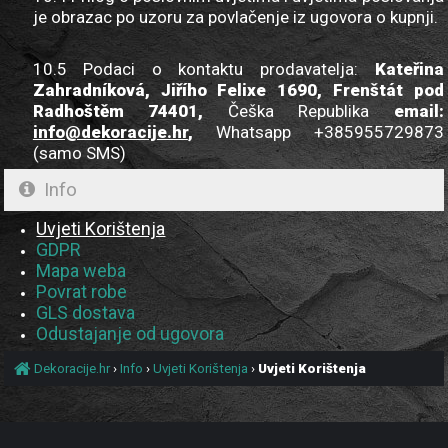
je obrazac po uzoru za povlačenje iz ugovora o kupnji.
10.5 Podaci o kontaktu prodavatelja:
Kateřina
Zahradníková, Jiřího Felixe 1690, Frenštát pod
Radhoštěm 74401,
Češka Republika
email:
info@dekoracije.hr
,
Whatsapp +385955729873
(samo SMS)
Info
Uvjeti Korištenja
GDPR
Mapa weba
Povrat robe
GLS dostava
Odustajanje od ugovora
Dekoracije.hr
›
Info
›
Uvjeti Korištenja
›
Uvjeti Korištenja