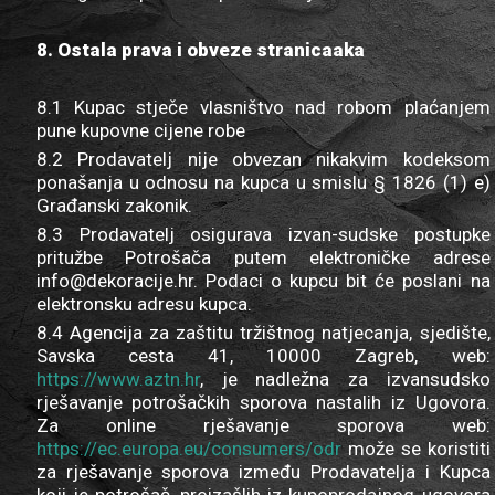
8. Ostala prava i obveze stranicaaka
8.1 Kupac stječe vlasništvo nad robom plaćanjem
pune kupovne cijene robe
8.2 Prodavatelj nije obvezan nikakvim kodeksom
ponašanja u odnosu na kupca u smislu § 1826 (1) e)
Građanski zakonik.
8.3 Prodavatelj osigurava izvan-sudske postupke
pritužbe Potrošača putem elektroničke adrese
info@dekoracije.hr. Podaci o kupcu bit će poslani na
elektronsku adresu kupca.
8.4 Agencija za zaštitu tržištnog natjecanja, sjedište,
Savska cesta 41, 10000 Zagreb, web:
https://www.aztn.hr
, je nadležna za izvansudsko
rješavanje potrošačkih sporova nastalih iz Ugovora.
Za online rješavanje sporova web:
https://ec.europa.eu/consumers/odr
može se koristiti
za rješavanje sporova između Prodavatelja i Kupca