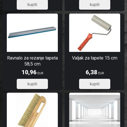
5,15
6,00
Ravnalo za rezanje tapeta
Valjak za tapete 15 cm
58,5 cm
10,96
6,38
EUR
EUR
8,77
5,10