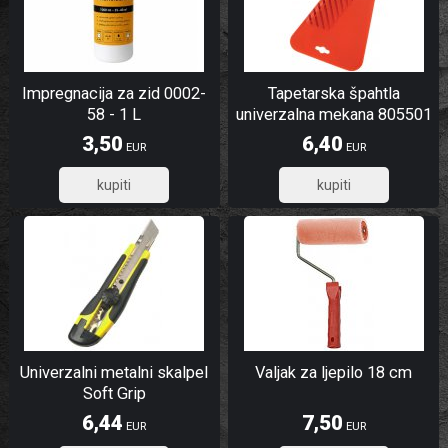
Impregnacija za zid 0002-
Tapetarska špahtla
58 - 1 L
univerzalna mekana 805501
3,50
6,40
EUR
EUR
2,80
5,12
Univerzalni metalni skalpel
Valjak za ljepilo 18 cm
Soft Grip
6,44
7,50
EUR
EUR