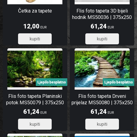
Četka za tapete
Flis foto tapeta 3D bijeli
hodnik MS50036 | 375x250
cm
12,00
61,24
EUR
EUR
9,60
48,99
Ljepilo besplatno
Ljepilo besplatno
Flis foto tapeta Planinski
Flis foto tapeta Drveni
potok MS50079 | 375x250
prijelaz MS50080 | 375x250
cm
cm
61,24
61,24
EUR
EUR
48,99
48,99