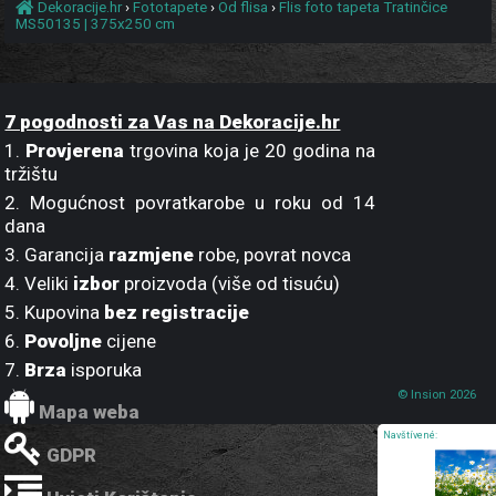
Dekoracije.hr
›
Fototapete
›
Od flisa
›
Flis foto tapeta Tratinčice
MS50135 | 375x250 cm
7 pogodnosti za Vas na Dekoracije.hr
1.
Provjerena
trgovina koja je 20 godina na
tržištu
2. Mogućnost povratkarobe u roku od 14
dana
3. Garancija
razmjene
robe, povrat novca
4. Veliki
izbor
proizvoda (više od tisuću)
5. Kupovina
bez registracije
6.
Povoljne
cijene
7.
Brza
isporuka
© Insion 2026
Mapa weba
Navštívené:
GDPR