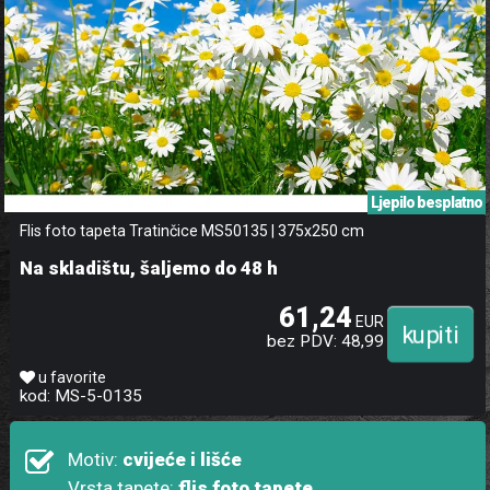
Ljepilo besplatno
Flis foto tapeta Tratinčice MS50135 | 375x250 cm
Na skladištu, šaljemo do 48 h
61,24
EUR
bez PDV: 48,99
u favorite
kod: MS-5-0135
Motiv:
cvijeće i lišće
Vrsta tapete:
flis foto tapete