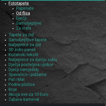
Fototapete
Papirnate
Od flisa
Dječji
Samoljepljive
Za vrata
Tapete za zid
Samoljepljive tapete
Naljepnice za zid
3D zidni paneli
Kućanski tekstil
Naljepnice za dječju sobu
Dječja posteljina i pribor
Dječji namještaj
Spavačice i pidžame
Pat i Mat
Podne pločice
Boje
Akcija sve za 10 Euro
Zabava-karneval