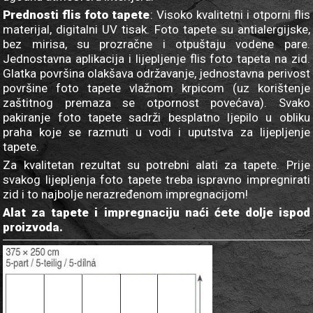
Prednosti flis foto tapete
: Visoko kvalitetni i otporni flis
materijal, digitalni UV tisak. Foto tapete su antialergijske,
bez mirisa, su prozračne i otpuštaju vodene pare.
Jednostavna aplikacija i lijepljenje flis foto tapeta na zid.
Glatka površina olakšava održavanje, jednostavna perivost
površine foto tapete vlažnom krpicom (uz korištenje
zaštitnog premaza se otpornost povećava). Svako
pakiranje foto tapete sadrži besplatno ljepilo u obliku
praha koje se razmuti u vodi i uputstva za lijepljenje
tapete.
Za kvalitetan rezultat su potrebni alati za tapete. Prije
svakog lijepljenja foto tapete treba ispravno impregnirati
zid i to najbolje nerazređenom impregnacijom!
Alat za tapete i impregnaciju naći ćete dolje ispod
proizvoda.