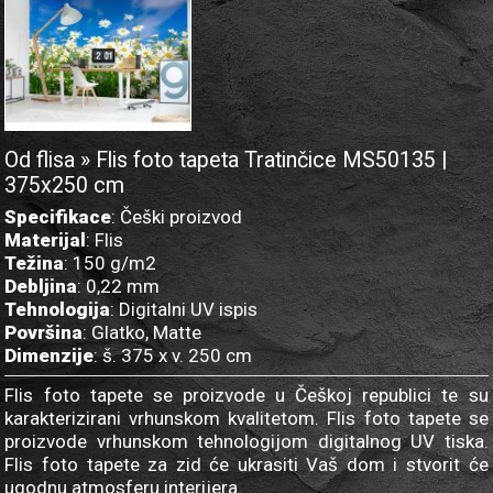
Od flisa » Flis foto tapeta Tratinčice MS50135 |
375x250 cm
Specifikace
: Češki proizvod
Materijal
: Flis
Težina
: 150 g/m2
Debljina
: 0,22 mm
Tehnologija
: Digitalni UV ispis
Površina
: Glatko, Matte
Dimenzije
: š. 375 x v. 250 cm
Flis foto tapete se proizvode u Češkoj republici te su
karakterizirani vrhunskom kvalitetom. Flis foto tapete se
proizvode vrhunskom tehnologijom digitalnog UV tiska.
Flis foto tapete za zid će ukrasiti Vaš dom i stvorit će
ugodnu atmosferu interijera.