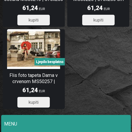
cm
61,24
61,24
EUR
EUR
48,99
48,99
Ljepilo besplatno
Flis foto tapeta Dama v
crvenom MS50257 |
375x250 cm
61,24
EUR
48,99
MENU