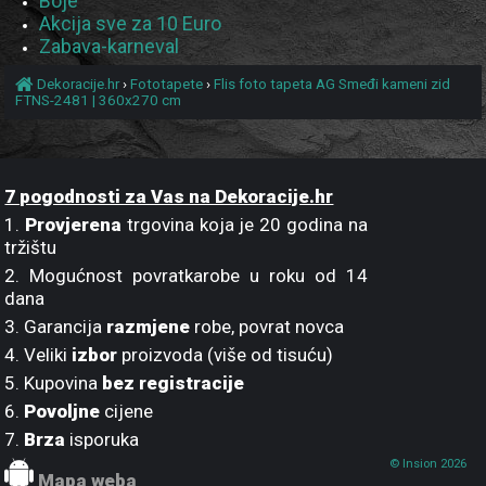
Boje
Akcija sve za 10 Euro
Zabava-karneval
Dekoracije.hr
›
Fototapete
›
Flis foto tapeta AG Smeđi kameni zid
FTNS-2481 | 360x270 cm
7 pogodnosti za Vas na Dekoracije.hr
1.
Provjerena
trgovina koja je 20 godina na
tržištu
2. Mogućnost povratkarobe u roku od 14
dana
3. Garancija
razmjene
robe, povrat novca
4. Veliki
izbor
proizvoda (više od tisuću)
5. Kupovina
bez registracije
6.
Povoljne
cijene
7.
Brza
isporuka
© Insion 2026
Mapa weba