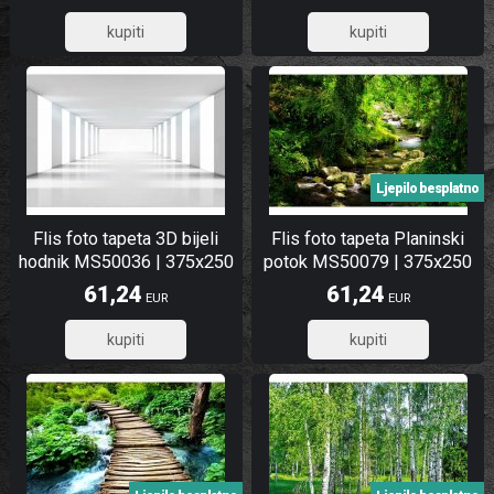
79,40
30,14
Ljepilo besplatno
Flis foto tapeta 3D bijeli
Flis foto tapeta Planinski
hodnik MS50036 | 375x250
potok MS50079 | 375x250
cm
cm
61,24
61,24
EUR
EUR
48,99
48,99