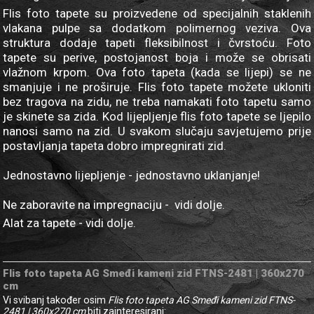
Flis foto tapete su proizvedene od specijalnih staklenih
vlakana pulpe sa dodatkom polimernog veziva. Ova
struktura dodaje tapeti fleksibilnost i čvrstoću. Foto
tapete su perive, postojanost boja i može se obrisati
vlažnom krpom. Ova foto tapeta (kada se lijepi) se ne
smanjuje i ne proširuje. Flis foto tapete možete ukloniti
bez tragova na zidu, ne treba namakati foto tapetu samo
je skinete sa zida. Kod lijepljenje flis foto tapete se ljepilo
nanosi samo na zid. U svakom slučaju savjetujemo prije
postavljanja tapeta dobro impregnirati zid.
Jednostavno lijepljenje - jednostavno uklanjanje!
Ne zaboravite na impregnaciju - vidi dolje.
Alat za tapete - vidi dolje.
Flis foto tapeta AG Smeđi kameni zid FTNS-2481 | 360x270
cm
Vi svibanj također osim
Flis foto tapeta AG Smeđi kameni zid FTNS-
2481 | 360x270 cm
biti zainteresirani: