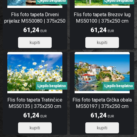
Ljepilo besplatno
Ljepilo besplatno
Flis foto tapeta Drveni
Flis foto tapeta Brezov lug
prijelaz MS50080 | 375x250
MS50100 | 375x250 cm
cm
61,24
61,24
EUR
EUR
48,99
48,99
Ljepilo besplatno
Ljepilo besplatno
Flis foto tapeta Tratinčice
Flis foto tapeta Grčka obala
MS50135 | 375x250 cm
MS50197 | 375x250 cm
61,24
61,24
EUR
EUR
48,99
48,99