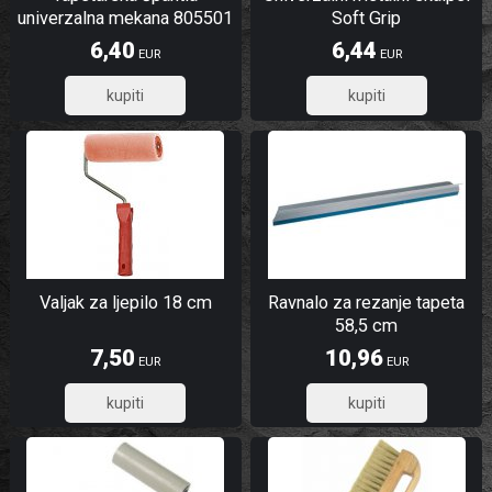
univerzalna mekana 805501
Soft Grip
6,40
6,44
EUR
EUR
5,12
5,15
Valjak za ljepilo 18 cm
Ravnalo za rezanje tapeta
58,5 cm
7,50
10,96
EUR
EUR
6,00
8,77