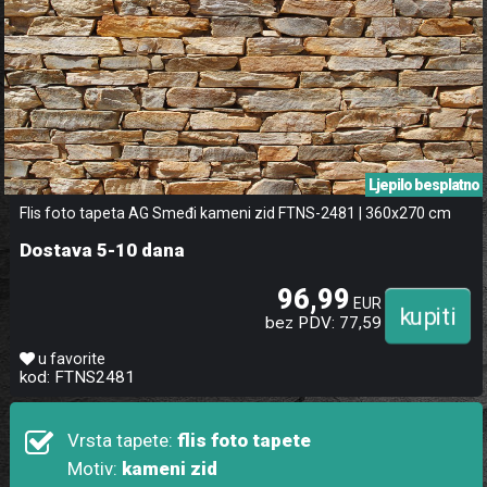
Ljepilo besplatno
Flis foto tapeta AG Smeđi kameni zid FTNS-2481 | 360x270 cm
Dostava 5-10 dana
96,99
EUR
bez PDV: 77,59
u favorite
kod: FTNS2481
Vrsta tapete:
flis foto tapete
Motiv:
kameni zid