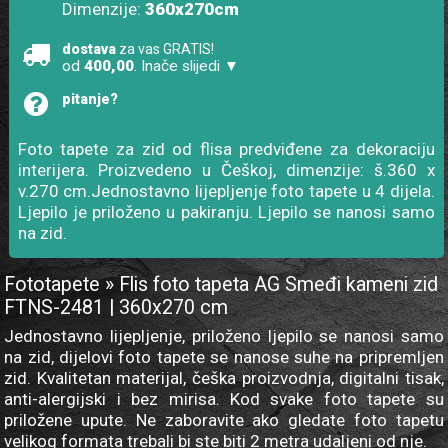
Dimenzije:
360x270cm
dostava
za vas GRATIS!
od
400,00
. Inače slijedi ▼
pitanje?
Foto tapete za zid od flisa predviđene za dekoraciju
interijera. Proizvedeno u Češkoj, dimenzije: š.360 x
v.270 cm.Jednostavno lijepljenje foto tapete u 4 dijela.
Ljepilo je priloženo u pakiranju. Ljepilo se nanosi samo
na zid.
Fototapete » Flis foto tapeta AG Smeđi kameni zid
FTNS-2481 | 360x270 cm
Jednostavno lijepljenje, priloženo ljepilo se nanosi samo
na zid, dijelovi foto tapete se nanose suhe na pripremljen
zid. Kvalitetan materijal, češka proizvodnja, digitalni tisak,
anti-alergijski i bez mirisa. Kod svake foto tapete su
priložene upute. Ne zaboravite ako gledate foto tapetu
velikog formata trebali bi ste biti 2 metra udaljeni od nje.