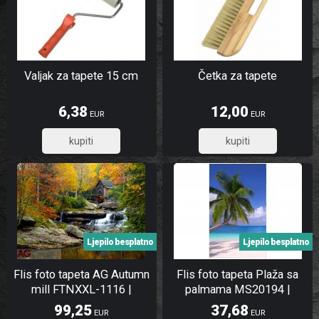
Valjak za tapete 15 cm
Četka za tapete
6,38
12,00
EUR
EUR
5,10
9,60
Ljepilo besplatno
Ljepilo besplatno
Flis foto tapeta AG Autumn
Flis foto tapeta Plaža sa
mill FTNXXL-1116 |
palmama MS20194 |
360x270 cm
150x250 cm
99,25
37,68
EUR
EUR