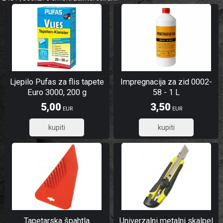
Ljepilo Pufas za flis tapete
Impregnacija za zid 0002-
Euro 3000, 200 g
58 - 1 L
5,00
3,50
EUR
EUR
4,00
2,80
Tapetarska špahtla
Univerzalni metalni skalpel