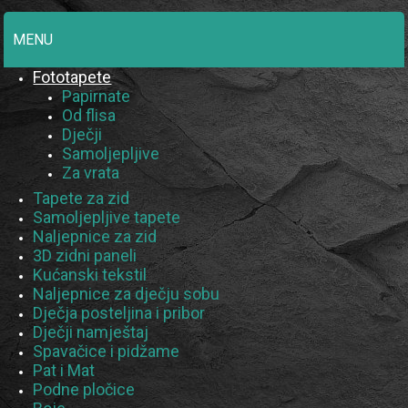
MENU
Fototapete
Papirnate
Od flisa
Dječji
Samoljepljive
Za vrata
Tapete za zid
Samoljepljive tapete
Naljepnice za zid
3D zidni paneli
Kućanski tekstil
Naljepnice za dječju sobu
Dječja posteljina i pribor
Dječji namještaj
Spavačice i pidžame
Pat i Mat
Podne pločice