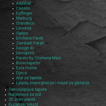
AdaWall
Caselio
Eijffinger
Marburg
Grandeco
Limonta
Ugépa
Emiliana Parati
Zambaiti Parati
Design ID
Decoprint
Parato by Cristiana Masi
Borastapeter
Esta Home
Djeca
Alat za tapete
Ljepila, impregnacije i mase za gletanje
Samoljepljive tapete
Naljepnice za zid
3D zidni paneli
Kućanski tekstil