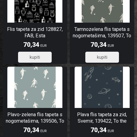
Flis tapeta za zid 128827,
Tamnozelena flis tapeta s
FAB, Esta
nogometašima, 139507, To
the Moon and Back, Esta
70,34
70,34
EUR
EUR
Home
56,27
56,27
Plavo-zelena flis tapeta s
Plava flis tapeta za zid,
nogometašima, 139506, To
Svemir, 139422, To the
the Moon and Back, Esta
Moon and Back, Esta Home
70,34
70,34
EUR
EUR
Home