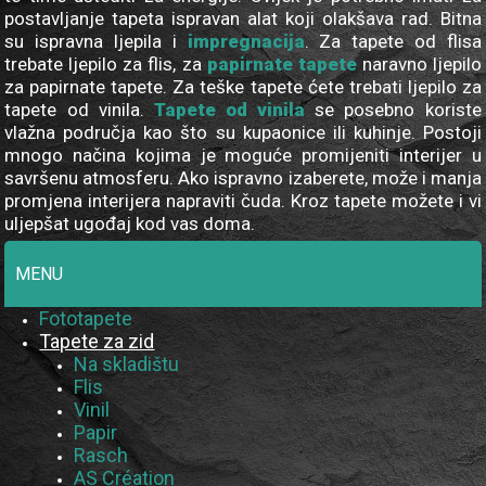
postavljanje tapeta ispravan alat koji olakšava rad. Bitna
su ispravna ljepila i
impregnacija
. Za tapete od flisa
trebate ljepilo za flis, za
papirnate tapete
naravno ljepilo
za papirnate tapete. Za teške tapete ćete trebati ljepilo za
tapete od vinila.
Tapete od vinila
se posebno koriste
vlažna područja kao što su kupaonice ili kuhinje. Postoji
mnogo načina kojima je moguće promijeniti interijer u
savršenu atmosferu. Ako ispravno izaberete, može i manja
promjena interijera napraviti čuda. Kroz tapete možete i vi
uljepšat ugođaj kod vas doma.
MENU
Fototapete
Tapete za zid
Na skladištu
Flis
Vinil
Papir
Rasch
AS Création