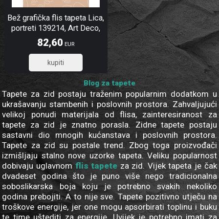
Bež grafička flis tapeta Lica,
portreti 139214, Art Deco,
Esta
82,60
EUR
66,08
Blog za tapete
Tapete za zid postaju traženim popularnim dodatkom u
ukrašavanju stambenih i poslovnih prostora. Zahvaljujući
velikoj ponudi materijala od flisa, zainteresiranost za
tapete za zid je znatno porasla. Zidne tapete postaju
sastavni dio mnogih kućanstava i poslovnih prostora.
Tapete za zid su postale trend. Zbog toga proizvođači
izmišljaju stalno nove uzorke tapeta. Veliku popularnost
dobivaju uglavnom
flis tapete
za zid. Vijek tapeta je čak
dvadeset godina što je puno više nego tradicionalna
soboslikarska boja koju je potrebno svakih nekoliko
godina prebojiti. A to nije sve. Tapete pozitivno utječu na
troškove energije, jer one mogu apsorbirati toplinu i buku
te time uštediti za energije. Uvijek je potrebno imati za