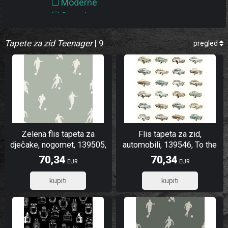
Moderne
Svemir
Teenager
Tapete za zid Teenager
| 9
pregled
Vozila
Zelena flis tapeta za
Flis tapeta za zid,
dječake, nogomet, 139505,
automobili, 139546, To the
To the Moon and Back, Esta
Moon and Back, Esta Home
70,34
70,34
EUR
EUR
Home
56,27
56,27