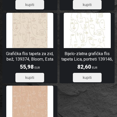
56,27
56,27
Grafička flis tapeta za zid,
Bijelo-zlatna grafička flis
bež, 139374, Bloom, Esta
tapeta Lica, portreti 139146,
Home
Black & White, Esta
55,98
82,60
EUR
EUR
44,78
66,08