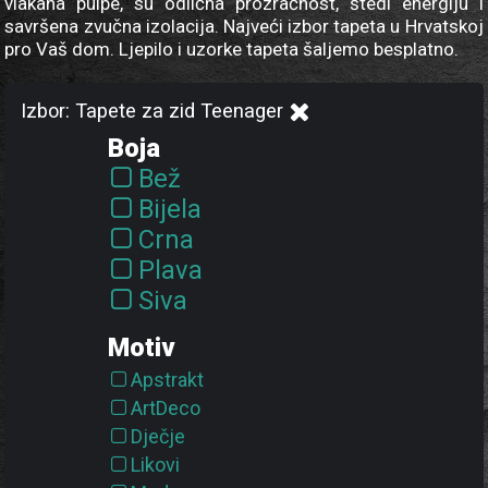
vlakana pulpe, su odlična prozračnost, štedi energiju i
savršena zvučna izolacija. Najveći izbor tapeta u Hrvatskoj
pro Vaš dom. Ljepilo i uzorke tapeta šaljemo besplatno.
Izbor: Tapete za zid Teenager
Boja
Bež
Bijela
Crna
Plava
Siva
Smeđa
Motiv
Zelena
Apstrakt
ArtDeco
Dječje
Likovi