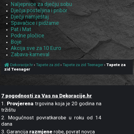
Naljepnice za dječju sobu
Dječja posteljina i pribor
Dječji namještaj
Spavačice i pidžame
Pat i Mat
Podne pločice
Boje
Akcija sve za 10 Euro
Zabava-karneval
Dekoracije.hr
›
Tapete za zid
›
Tapete za zid Teenager
›
Tapete za
zid Teenager
7 pogodnosti za Vas na Dekoracije.hr
1.
Provjerena
trgovina koja je 20 godina na
tržištu
2. Mogućnost povratkarobe u roku od 14
dana
3. Garancija
razmjene
robe, povrat novca