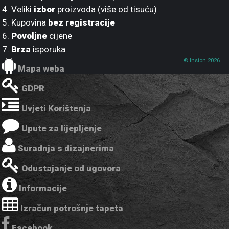
4. Veliki
izbor
proizvoda (više od tisuću)
5. Kupovina
bez registracije
6.
Povoljne
cijene
7.
Brza
isporuka
© Insion 2026
Mapa weba
GDPR
Uvjeti Korištenja
Upute za lijepljenje
Suradnja s dizajnerima
Odustajanje od ugovora
Informacije
Izračun potrošnje tapeta
Facebook