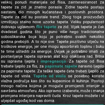
velikoj ponudi materijala od flisa, zainteresiranost za
tapete za zid je znatno porasla. Zidne tapete postaju
sastavni dio mnogih kućanstava i poslovnih prostora.
Tapete za zid su postale trend. Zbog toga proizvođači
izmišljaju stalno nove uzorke tapeta. Veliku popularnost
dobivaju uglavnom
flis tapete
za zid. Vijek tapeta je čak
dvadeset godina što je puno više nego tradicionalna
soboslikarska boja koju je potrebno svakih nekoliko
godina prebojiti. A to nije sve. Tapete pozitivno utječu na
troškove energije, jer one mogu apsorbirati toplinu i buku
te time uštediti za energije. Uvijek je potrebno imati za
postavljanje tapeta ispravan alat koji olakšava rad. Bitna
su ispravna ljepila i
impregnacija
. Za tapete od flisa
trebate ljepilo za flis, za
papirnate tapete
naravno ljepilo
za papirnate tapete. Za teške tapete ćete trebati ljepilo za
tapete od vinila.
Tapete od vinila
se posebno koriste
vlažna područja kao što su kupaonice ili kuhinje. Postoji
mnogo načina kojima je moguće promijeniti interijer u
savršenu atmosferu. Ako ispravno izaberete, može i manja
promjena interijera napraviti čuda. Kroz tapete možete i vi
uljepšat ugođaj kod vas doma.