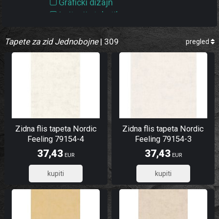
Grafički dizajn
Ružičasta
Imitacija tekstila
Siva
Jednobojne
Smeđa
Tapete za zid Jednobojne
| 309
pregled
Lišće i stabla
Srebrna
Luksuzne
Tirkizna
Ornament
Vining Ivy
Priroda
Vining ivy
Pruge a linije
Zelena
Sa mrljama
Struktura
Zlatna
Zidna flis tapeta Nordic
Zidna flis tapeta Nordic
Žuta
Feeling 79154-4
Feeling 79154-3
37,43
37,43
EUR
EUR
29,94
29,94