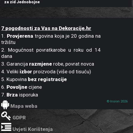
za zid Jednobojne
7 pogodnosti za Vas na Dekoracije.hr
1.
Provjerena
trgovina koja je 20 godina na
tržištu
2. Mogućnost povratkarobe u roku od 14
dana
3. Garancija
razmjene
robe, povrat novca
4. Veliki
izbor
proizvoda (više od tisuću)
5. Kupovina
bez registracije
6.
Povoljne
cijene
7.
Brza
isporuka
© Insion 2026
Mapa weba
GDPR
Uvjeti Korištenja