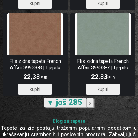
29,94
29,94
Flis zidna tapeta French
Flis zidna tapeta French
Affair 39938-8 | Ljepilo
Affair 39938-7 | Ljepilo
gratis
gratis
22,33
22,33
EUR
EUR
17,86
17,86
▼ još 285
›
Blog za tapete
Tapete za zid postaju traženim popularnim dodatkom u
ukrašavanju stambenih i poslovnih prostora. Zahvaljujući