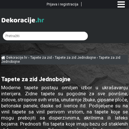
Prijava i registracija
Dekoracije.hr
›
Tapete za zid
›
Tapete za zid Jednobojne
›
Tapete za zid
Jednobojne
Tapete za zid Jednobojne
Moderne tapete postaju omiljen izbor u ukrašavanju
interijera. Zidne tapete su pogodne za sve površine,
zidove, stropove svih vrsta, unutarnje žbuke, gipsane ploče,
betonske panele, daske od iverice itd. Podijeljene su na
vinil tapete sa vinil perivom vrstom, na tapete koje se
mogu prebojiti sa disperzivnima, akrilnima ili lateks
bojama. Prednosti flis tapeta koje imaju bazu od staklenih