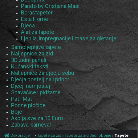
Parato by Cristiana Masi
Borastapeter
Esta Home
Djeca
Alat za tapete
Ljepila, impregnacije i mase za gletanje
Samoljepljive tapete
Naljepnice za zid
3D zidni paneli
Kućanski tekstil
Naljepnice za dječju sobu
Dječja posteljina i pribor
Dječji namještaj
Spavačice i pidžame
Pat i Mat
Podne pločice
Boje
Akcija sve za 10 Euro
Zabava-karneval
Dekoracije.hr
›
Tapete za zid
›
Tapete za zid Jednobojne
›
Tapete