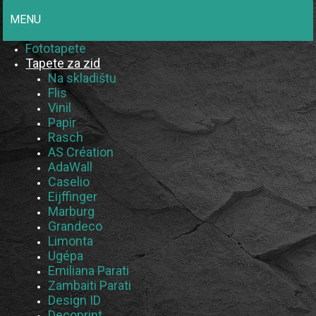
MENU
Fototapete
Tapete za zid
Na skladištu
Flis
Vinil
Papir
Rasch
AS Création
AdaWall
Caselio
Eijffinger
Marburg
Grandeco
Limonta
Ugépa
Emiliana Parati
Zambaiti Parati
Design ID
Decoprint