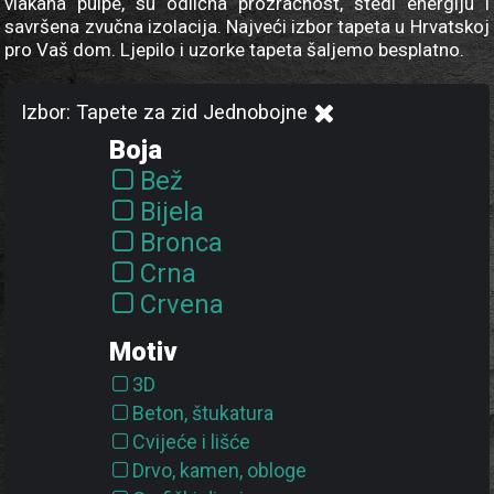
vlakana pulpe, su odlična prozračnost, štedi energiju i
savršena zvučna izolacija. Najveći izbor tapeta u Hrvatskoj
pro Vaš dom. Ljepilo i uzorke tapeta šaljemo besplatno.
Izbor: Tapete za zid Jednobojne
Boja
Bež
Bijela
Bronca
Crna
Crvena
Krem
Motiv
Ljubičasta
3D
Metalik
Beton, štukatura
Narančasta
Cvijeće i lišće
Oker
Drvo, kamen, obloge
Plava