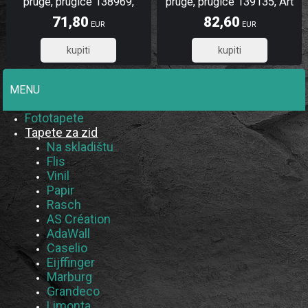
pruge, prugice 138969,
pruge, prugice 139135, Art
Regatta Crew, Esta Home
Deco, Esta
71,80
82,60
EUR
EUR
57,44
66,08
MENU
Fototapete
Tapete za zid
Na skladištu
Flis
Vinil
Papir
Rasch
AS Création
AdaWall
Caselio
Eijffinger
Marburg
Grandeco
Limonta