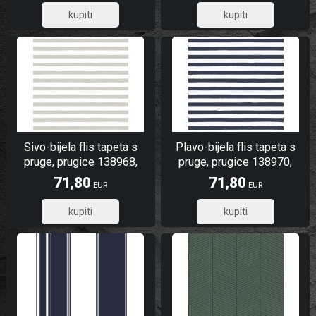
56,27
66,08
Sivo-bijela flis tapeta s
Plavo-bijela flis tapeta s
pruge, prugice 138968,
pruge, prugice 138970,
Regatta Crew, Esta Home
Regatta Crew, Esta Home
71,80
71,80
EUR
EUR
57,44
57,44