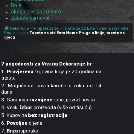
Boje
Akcija sve za 10 Euro
Zabava-karneval
Dekoracije.hr
›
Tapete za zid
›
Tapete za zid Esta Home
›
Esta Home
Pruge a linije
›
Tapete za zid Esta Home Pruge a linije, tapete za
djecu
7 pogodnosti za Vas na Dekoracije.hr
1.
Provjerena
trgovina koja je 20 godina na
tržištu
2. Mogućnost povratkarobe u roku od 14
dana
3. Garancija
razmjene
robe, povrat novca
4. Veliki
izbor
proizvoda (više od tisuću)
5. Kupovina
bez registracije
6.
Povoljne
cijene
7.
Brza
isporuka