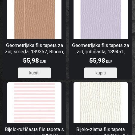
Geometrijska flis tapeta za
Geometrijska flis tapeta za
zid, smeđa, 139357, Bloom,
zid, ljubičasta, 139451,
Esta Home
Bloom, Esta Home
55,98
55,98
EUR
EUR
44,78
44,78
Bijelo-ružičasta flis tapeta s
Bijelo-zlatna flis tapeta