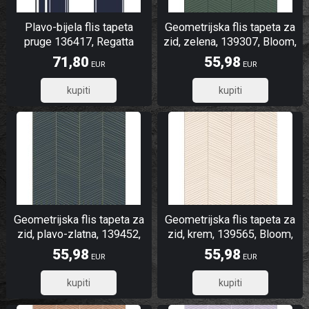
Plavo-bijela flis tapeta
Geometrijska flis tapeta za
pruge 136417, Regatta
zid, zelena, 139307, Bloom,
Crew, Esta Home
Esta Home
71,80
55,98
EUR
EUR
57,44
44,78
Geometrijska flis tapeta za
Geometrijska flis tapeta za
zid, plavo-zlatna, 139452,
zid, krem, 139565, Bloom,
Bloom, Esta Home
Esta Home
55,98
55,98
EUR
EUR
44,78
44,78