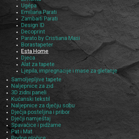
Ugépa
Emiliana Parati
Zambaiti Parati
Design ID
Decoprint
Parato by Cristiana Masi
Borastapeter
Esta Home
Djeca
Alat za tapete
Ljepila, impregnacije i mase za gletanje
Samoljepljive tapete
Naljepnice za zid
3D zidni paneli
Kućanski tekstil
Naljepnice za dječju sobu
Dječja posteljina i pribor
Dječji namještaj
Spavačice i pidžame
Pat i Mat
Podne pločice