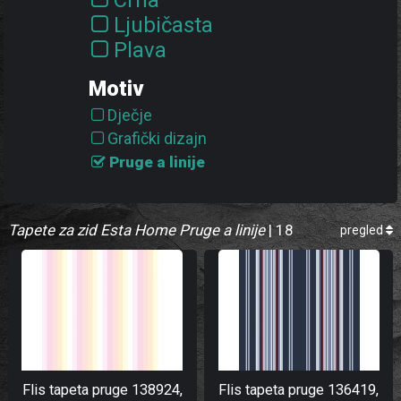
Crna
Ljubičasta
Plava
Ružičasta
Motiv
Siva
Dječje
Smeđa
Grafički dizajn
Tirkizna
Pruge a linije
Zelena
Zlatna
Žuta
Tapete za zid Esta Home Pruge a linije
| 18
pregled
Flis tapeta pruge 138924,
Flis tapeta pruge 136419,