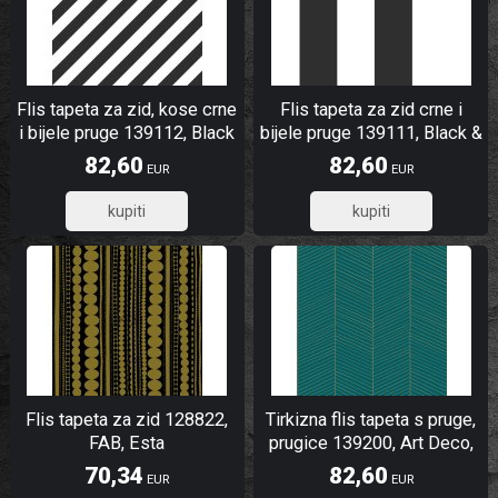
Flis tapeta za zid, kose crne
Flis tapeta za zid crne i
i bijele pruge 139112, Black
bijele pruge 139111, Black &
& White, Esta
White, Esta
82,60
82,60
EUR
EUR
66,08
66,08
Flis tapeta za zid 128822,
Tirkizna flis tapeta s pruge,
FAB, Esta
prugice 139200, Art Deco,
Esta
70,34
82,60
EUR
EUR