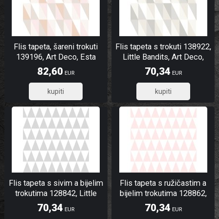
Flis tapeta, šareni trokuti
Flis tapeta s trokuti 138922,
139196, Art Deco, Esta
Little Bandits, Art Deco,
Esta
82,60
70,34
EUR
EUR
66,08
56,27
Flis tapeta s sivim a bijelim
Flis tapeta s ružičastim a
trokutima 128842, Little
bijelim trokutima 128862,
Bandits, Esta
Little Bandits, Esta
70,34
70,34
EUR
EUR