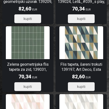
geometrijski uzorak 139209,
139024, Let&_#039_s play,
Art Deco, Est
Scandi cool, To the Moon
82,60
70,34
EUR
EUR
and Back, Esta
66,08
56,27
Zelena geometrijska flis
Flis tapeta, šareni trokuti
tapeta za zid, 139031,
139197, Art Deco, Esta
Scandi cool, Esta
70,34
82,60
EUR
EUR
56,27
66,08