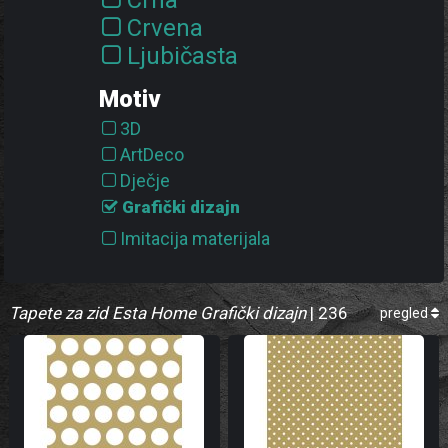
Crna
Crvena
Ljubičasta
Narančasta
Motiv
Plava
3D
Ružičasta
ArtDeco
Siva
Dječje
Smeđa
Grafički dizajn
Srebrna
Imitacija materijala
Tirkizna
Oblici
Zelena
Priroda
Zlatna
Tapete za zid Esta Home Grafički dizajn
| 236
pregled
Pruge a linije
Žuta
Srca
Točkice
Trokuti
Šesterokuti
Životinje