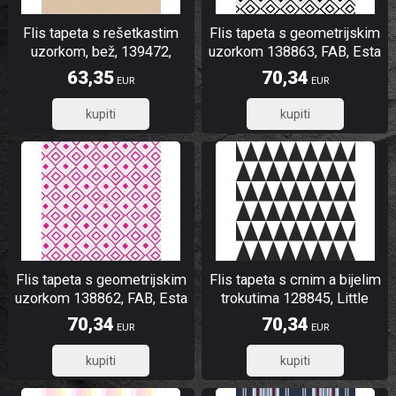
Flis tapeta s rešetkastim
Flis tapeta s geometrijskim
uzorkom, bež, 139472,
uzorkom 138863, FAB, Esta
Bloom, To the Moon and
63,35
70,34
EUR
EUR
Back, Vintage Flowers, Esta
Home
50,68
56,27
Flis tapeta s geometrijskim
Flis tapeta s crnim a bijelim
uzorkom 138862, FAB, Esta
trokutima 128845, Little
Bandits, Black & White, Esta
70,34
70,34
EUR
EUR
56,27
56,27