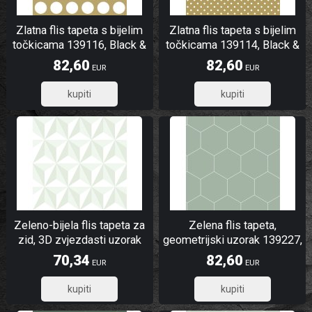
Zlatna flis tapeta s bijelim
Zlatna flis tapeta s bijelim
točkicama 139116, Black &
točkicama 139114, Black &
White, Esta
White, Esta
82,60
82,60
EUR
EUR
66,08
66,08
Zeleno-bijela flis tapeta za
Zelena flis tapeta,
zid, 3D zvjezdasti uzorak
geometrijski uzorak 139227,
138913, Little Bandits, Esta
Art Deco, Esta
70,34
82,60
EUR
EUR
56,27
66,08