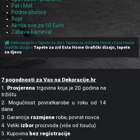
Pat i Mat
Podne pločice
Boje
Akcija sve za 10 Euro
Zabava-karneval
Dekoracije.hr
›
Tapete za zid
›
Tapete za zid Esta Home
›
Esta Home
Grafički dizajn
›
Tapete za zid Esta Home Grafički dizajn, tapete
za djecu
7 pogodnosti za Vas na Dekoracije.hr
1.
Provjerena
trgovina koja je 20 godina na
tržištu
2. Mogućnost povratkarobe u roku od 14
dana
3. Garancija
razmjene
robe, povrat novca
4. Veliki
izbor
proizvoda (više od tisuću)
5. Kupovina
bez registracije