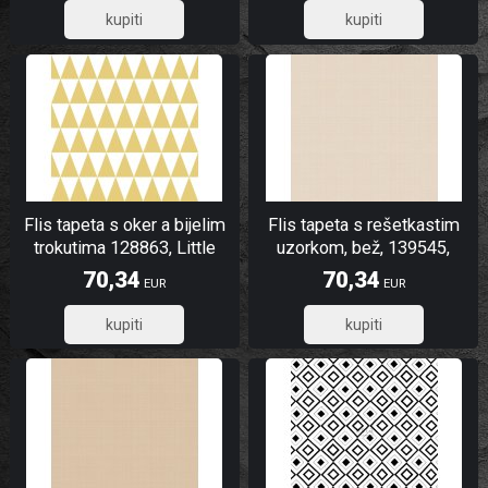
56,27
56,27
Flis tapeta s oker a bijelim
Flis tapeta s rešetkastim
trokutima 128863, Little
uzorkom, bež, 139545,
Bandits, Esta
Bloom, To the Moon and
70,34
70,34
EUR
EUR
Back, Esta Home
56,27
56,27