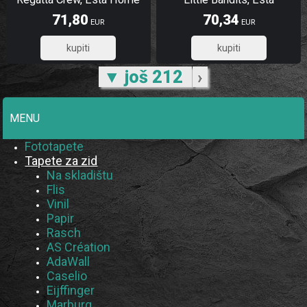
71,80
70,34
EUR
EUR
57,44
56,27
▼ još 212
›
MENU
Fototapete
Tapete za zid
Na skladištu
Flis
Vinil
Papir
Rasch
AS Création
AdaWall
Caselio
Eijffinger
Marburg