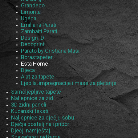
Grandeco
Limonta
Ugépa
Emiliana Parati
Zambaiti Parati
Design ID
Decoprint
Parato by Cristiana Masi
Borastapeter
Esta Home
Djeca
Alat za tapete
Ljepila, impregnacije i mase za gletanje
Samoljepljive tapete
Naljepnice za zid
3D zidni paneli
Kućanski tekstil
Naljepnice za dječju sobu
Dječja posteljina i pribor
Dječji namještaj
Spavačice i pidžame