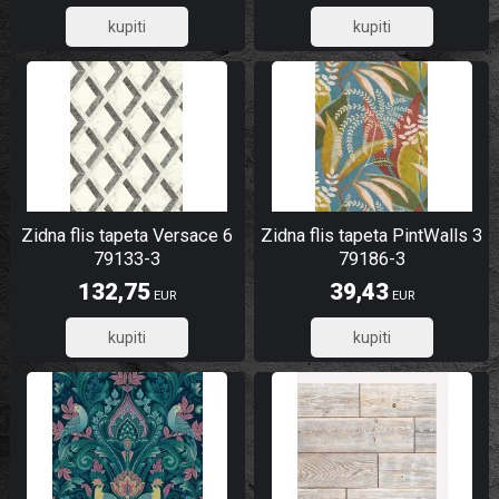
7,60
97,99
Zidna flis tapeta Versace 6
Zidna flis tapeta PintWalls 3
79133-3
79186-3
132,75
39,43
EUR
EUR
106,20
31,54