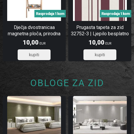
Rasprodaja 1 kom
Rasprodaja 1 kom
Dječja dvostranicaa
Prugasta tapeta za zid
magnetna ploča, prirodna
32752-3 | Ljepilo besplatno
10,00
10,00
EUR
EUR
8,00
8,00
OBLOGE ZA ZID