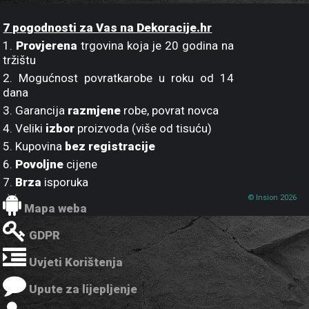
7 pogodnosti za Vas na Dekoracije.hr
1.
Provjerena
trgovina koja je 20 godina na
tržištu
2. Mogućnost povratkarobe u roku od 14
dana
3. Garancija
razmjene
robe, povrat novca
4. Veliki
izbor
proizvoda (više od tisuću)
5. Kupovina
bez registracije
6.
Povoljne
cijene
7.
Brza
isporuka
© Insion 2026
Mapa weba
GDPR
Uvjeti Korištenja
Upute za lijepljenje