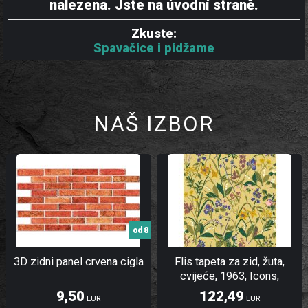
nalezena. Jste na úvodní straně.
Zkuste:
Spavačice i pidžame
NAŠ IZBOR
od 8
3D zidni panel crvena cigla
Flis tapeta za zid, žuta,
cvijeće, 1963, Icons,
Borastapeter | Ljepilo Gratis
9,50
122,49
EUR
EUR