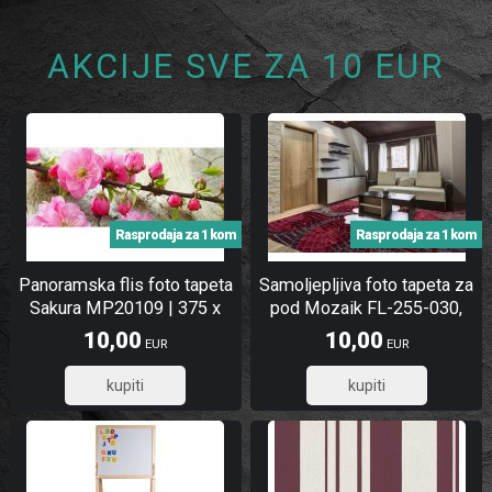
AKCIJE SVE ZA 10 EUR
Rasprodaja za 1 kom
Rasprodaja za 1 kom
Panoramska flis foto tapeta
Samoljepljiva foto tapeta za
Sakura MP20109 | 375 x
pod Mozaik FL-255-030,
150 cm
255x170 cm
10,00
10,00
EUR
EUR
8,00
8,00