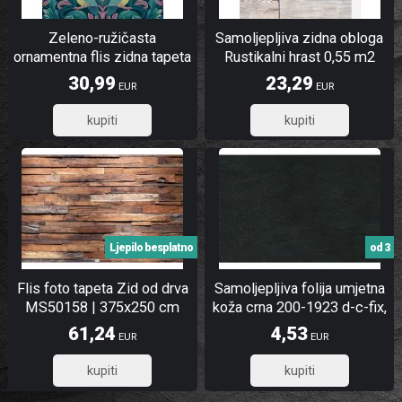
Zeleno-ružičasta
Samoljepljiva zidna obloga
ornamentna flis zidna tapeta
Rustikalni hrast 0,55 m2
| A67801 | Ljepilo gratis
30,99
23,29
EUR
EUR
24,79
18,63
Ljepilo besplatno
od 3
Flis foto tapeta Zid od drva
Samoljepljiva folija umjetna
MS50158 | 375x250 cm
koža crna 200-1923 d-c-fix,
širina 45 cm
61,24
4,53
EUR
EUR
48,99
3,62