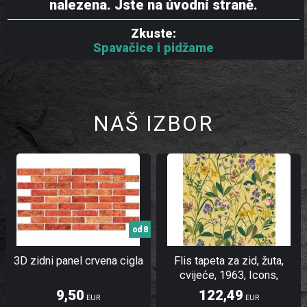
nalezena. Jste na úvodní straně.
Zkuste:
Spavačice i pidžame
NAŠ IZBOR
od 8
3D zidni panel crvena cigla
Flis tapeta za zid, žuta,
cvijeće, 1963, Icons,
Borastapeter | Ljepilo Gratis
9,50
122,49
EUR
EUR