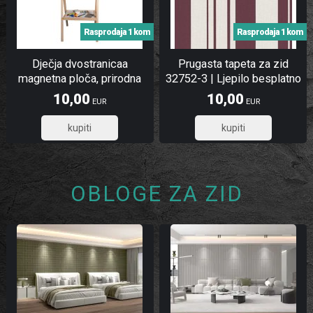
Rasprodaja 1 kom
Rasprodaja 1 kom
Dječja dvostranicaa
Prugasta tapeta za zid
magnetna ploča, prirodna
32752-3 | Ljepilo besplatno
10,00
10,00
EUR
EUR
8,00
8,00
OBLOGE ZA ZID