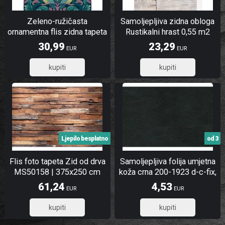
Zeleno-ružičasta
Samoljepljiva zidna obloga
ornamentna flis zidna tapeta
Rustikalni hrast 0,55 m2
| A67801 | Ljepilo gratis
30,99
23,29
EUR
EUR
24,79
18,63
Ljepilo besplatno
od 3
Flis foto tapeta Zid od drva
Samoljepljiva folija umjetna
MS50158 | 375x250 cm
koža crna 200-1923 d-c-fix,
širina 45 cm
61,24
4,53
EUR
EUR
48,99
3,62