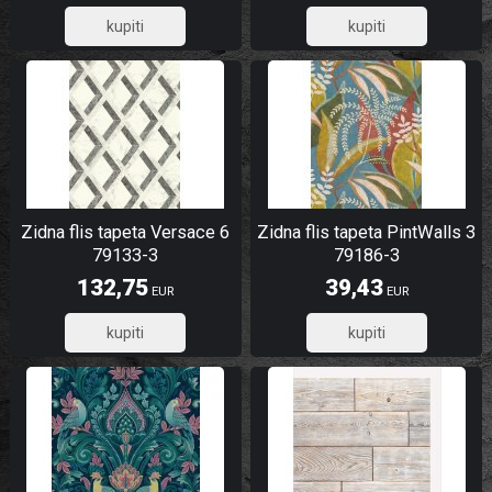
7,60
97,99
Zidna flis tapeta Versace 6
Zidna flis tapeta PintWalls 3
79133-3
79186-3
132,75
39,43
EUR
EUR
106,20
31,54