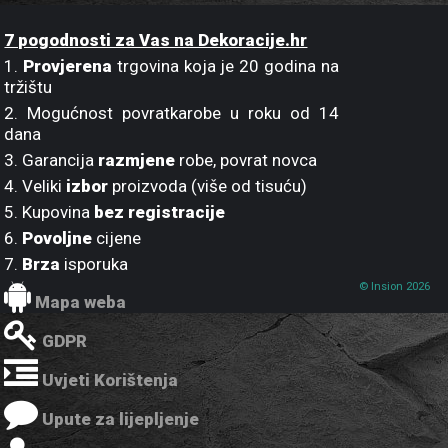
7 pogodnosti za Vas na Dekoracije.hr
1.
Provjerena
trgovina koja je 20 godina na
tržištu
2. Mogućnost povratkarobe u roku od 14
dana
3. Garancija
razmjene
robe, povrat novca
4. Veliki
izbor
proizvoda (više od tisuću)
5. Kupovina
bez registracije
6.
Povoljne
cijene
7.
Brza
isporuka
© Insion 2026
Mapa weba
GDPR
Uvjeti Korištenja
Upute za lijepljenje