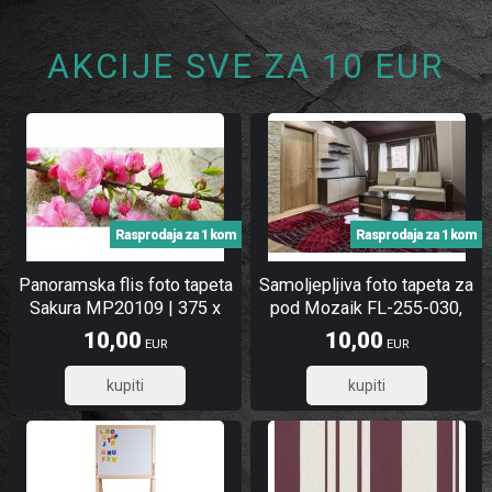
AKCIJE SVE ZA 10 EUR
Rasprodaja za 1 kom
Rasprodaja za 1 kom
Panoramska flis foto tapeta
Samoljepljiva foto tapeta za
Sakura MP20109 | 375 x
pod Mozaik FL-255-030,
150 cm
255x170 cm
10,00
10,00
EUR
EUR
8,00
8,00