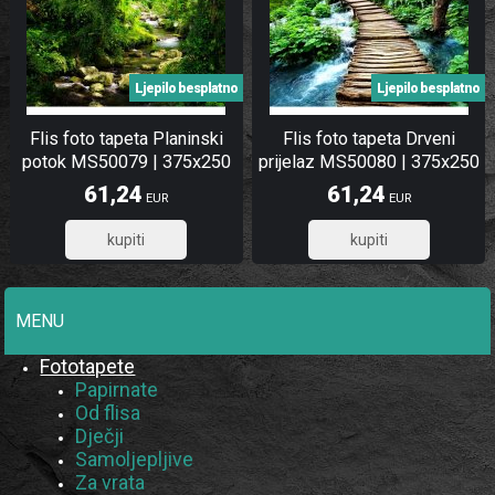
Ljepilo besplatno
Ljepilo besplatno
Flis foto tapeta Planinski
Flis foto tapeta Drveni
potok MS50079 | 375x250
prijelaz MS50080 | 375x250
cm
cm
61,24
61,24
EUR
EUR
48,99
48,99
MENU
Fototapete
Papirnate
Od flisa
Dječji
Samoljepljive
Za vrata