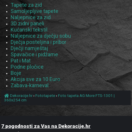
Tapete za zid
Samoljepljive tapete
Naljepnice za zid
3D zidni paneli
Kućanski tekstil
Naljepnice za dječju sobu
Dječja posteljina i pribor
Dječji namještaj
Spavačice i pidžame
Pat i Mat
Podne pločice
Boje
Akcija sve za 10 Euro
Zabava-karneval
Dekoracije.hr
›
Fototapete
›
Foto tapeta AG More FTS-1301 |
360x254 cm
7 pogodnosti za Vas na Dekoracije.hr