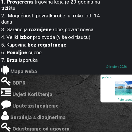
1.
Provjerena
trgovina koja je 20 godina na
tržištu
2. Mogućnost povratkarobe u roku od 14
dana
3. Garancija
razmjene
robe, povrat novca
4. Veliki
izbor
proizvoda (više od tisuću)
5. Kupovina
bez registracije
6.
Povoljne
cijene
7.
Brza
isporuka
© Insion 2026
Mapa weba
posjetio:
GDPR
Uvjeti Korištenja
Foto tape
AG Mor
Upute za lijepljenje
FTS-1301 
360x254 
Suradnja s dizajnerima
Odustajanje od ugovora