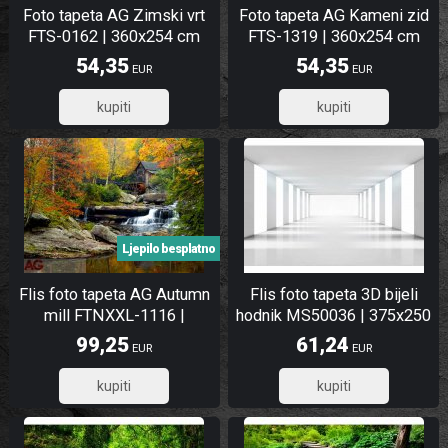
Foto tapeta AG Zimski vrt
Foto tapeta AG Kameni zid
FTS-0162 | 360x254 cm
FTS-1319 | 360x254 cm
54,35
54,35
EUR
EUR
43,48
43,48
Ljepilo besplatno
Flis foto tapeta AG Autumn
Flis foto tapeta 3D bijeli
mill FTNXXL-1116 |
hodnik MS50036 | 375x250
360x270 cm
cm
99,25
61,24
EUR
EUR
79,40
48,99