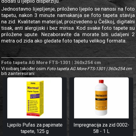
dodati u ljepilo disperziju.
Jednostavno lijepljenje, priloženo ljepilo se nanosi na foto
tapetu, nakon 3 minute namakanja se foto tapeta stavlja
na zid. Kvalitetan materijal, proizvedeno u Češkoj, digitalni
tisak, anti alergijski i bez mirisa. Kod svake foto tapete su
priložene upute. Nezaboravite da morate biti udaljeni 2
metra od zida ako gledate foto tapetu velikog formata.
Foto tapeta AG More FTS-1301 | 360x254 cm
Vi svibanj također osim
Foto tapeta AG More FTS-1301 | 360x254 cm
biti zainteresirani:
Ljepilo Pufas za papirnate
Impregnacija za zid 0002-
tapete, 125 g
58 - 1 L