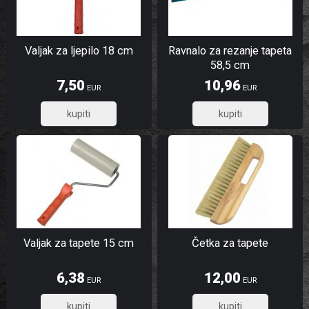
Valjak za ljepilo 18 cm
Ravnalo za rezanje tapeta
58,5 cm
7,50
10,96
EUR
EUR
6,00
8,77
Valjak za tapete 15 cm
Četka za tapete
6,38
12,00
EUR
EUR
5,10
9,60