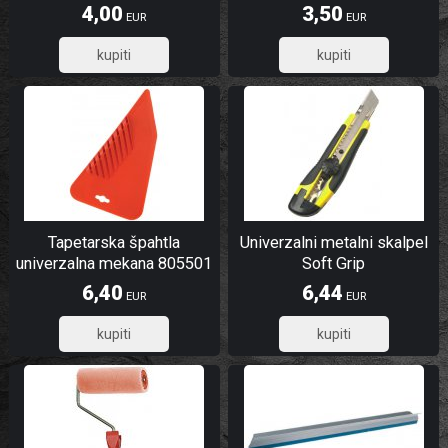
4,00
3,50
EUR
EUR
3,20
2,80
Tapetarska špahtla
Univerzalni metalni skalpel
univerzalna mekana 805501
Soft Grip
6,40
6,44
EUR
EUR
5,12
5,15