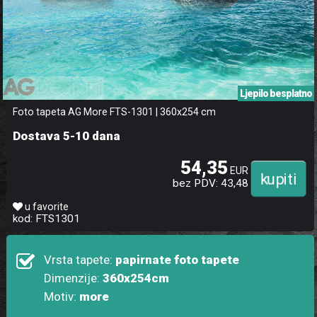
Ljepilo besplatno
Foto tapeta AG More FTS-1301 | 360x254 cm
Dostava 5-10 dana
54,35
EUR
bez PDV: 43,48
u favorite
kod: FTS1301
Vrsta tapete:
papirnate foto tapete
Dimenzije:
360x254cm
Motiv:
more