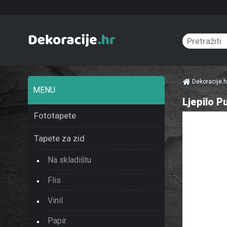
Dekoracije.
MENU
Ljepilo P
Fototapete
Tapete za zid
Na skladištu
Flis
Vinil
Papir