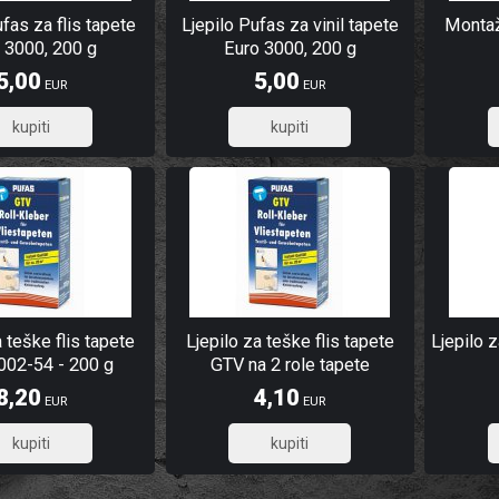
ufas za flis tapete
Ljepilo Pufas za vinil tapete
Montaž
 3000, 200 g
Euro 3000, 200 g
5,00
5,00
EUR
EUR
4,00
4,00
a teške flis tapete
Ljepilo za teške flis tapete
Ljepilo 
002-54 - 200 g
GTV na 2 role tapete
8,20
4,10
EUR
EUR
6,56
3,28