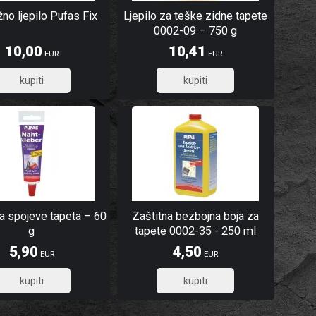
no ljepilo Pufas Fix
Ljepilo za teške zidne tapete
0002-09 – 750 g
10,00
10,41
EUR
EUR
8,00
8,33
za spojeve tapeta – 60
Zaštitna bezbojna boja za
g
tapete 0002-35 - 250 ml
5,90
4,50
EUR
EUR
4,72
3,60