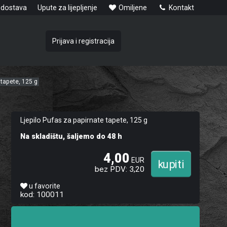
 dostava
Upute za lijepljenje
Omiljene
Kontakt
Prijava i registracija
 tapete, 125 g
Ljepilo Pufas za papirnate tapete, 125 g
Na skladištu, šaljemo do 48 h
4,00
EUR
bez PDV: 3,20
u favorite
kod: 100011