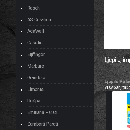
Rasch
AS Création
AdaWall
Caselio
Eijffinger
Ljepila, i
Marburg
Grandeco
Ljepilo Pufa
Vi svibanj ta
Limonta
Ugépa
Emiliana Parati
Zambaiti Parati