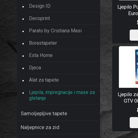
Design ID
Ljepilo P
Euro
Decoprint
Parato by Cristiana Masi
Borastapeter
Esta Home
Djeca
Alat za tapete
Ljepila, impregnacije i mase za
Ljepilo z
gletanje
GTV 0
Samoljepljive tapete
Naljepnice za zid