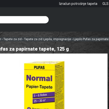
Izračun potrošnje tapeta
GLS
hr
›
Tapete za zid
›
Tapete za zid Ljepila, impregnacije
›
Ljepilo Pufas za papirnate
ufas za papirnate tapete, 125 g