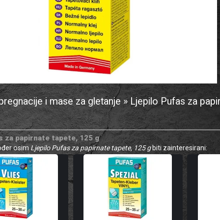
mpregnacije i mase za gletanje » Ljepilo Pufas za papi
s za papirnate tapete, 125 g
kođer osim
Ljepilo Pufas za papirnate tapete, 125 g
biti zainteresirani: