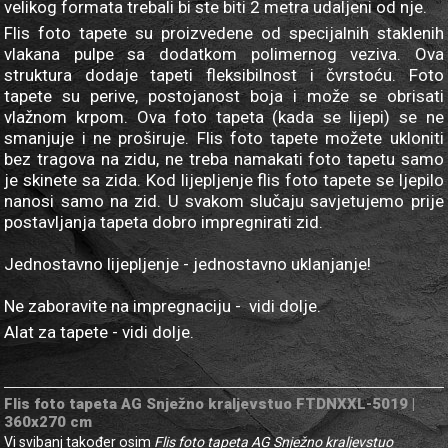
velikog formata trebali bi ste biti 2 metra udaljeni od nje.
Flis foto tapete su proizvedene od specijalnih staklenih
vlakana pulpe sa dodatkom polimernog veziva. Ova
struktura dodaje tapeti fleksibilnost i čvrstoću. Foto
tapete su perive, postojanost boja i može se obrisati
vlažnom krpom. Ova foto tapeta (kada se lijepi) se ne
smanjuje i ne proširuje. Flis foto tapete možete ukloniti
bez tragova na zidu, ne treba namakati foto tapetu samo
je skinete sa zida. Kod lijepljenje flis foto tapete se ljepilo
nanosi samo na zid. U svakom slučaju savjetujemo prije
postavljanja tapeta dobro impregnirati zid.
Jednostavno lijepljenje - jednostavno uklanjanje!
Ne zaboravite na impregnaciju - vidi dolje.
Alat za tapete - vidi dolje.
Flis foto tapeta AG Snježno kraljevstuo FTDNXXL-5019 |
360x270 cm
Vi svibanj također osim
Flis foto tapeta AG Snježno kraljevstuo