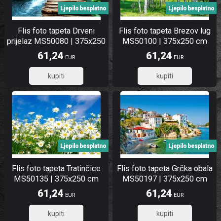
Ljepilo besplatno
Ljepilo besplatno
Flis foto tapeta Drveni
Flis foto tapeta Brezov lug
prijelaz MS50080 | 375x250
MS50100 | 375x250 cm
cm
61,24
61,24
EUR
EUR
48,99
48,99
Ljepilo besplatno
Ljepilo besplatno
Flis foto tapeta Tratinčice
Flis foto tapeta Grčka obala
MS50135 | 375x250 cm
MS50197 | 375x250 cm
61,24
61,24
EUR
EUR
48,99
48,99