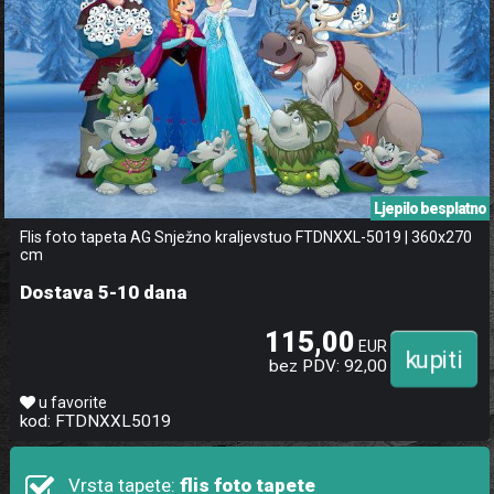
Ljepilo besplatno
Flis foto tapeta AG Snježno kraljevstuo FTDNXXL-5019 | 360x270
cm
Dostava 5-10 dana
115,00
EUR
bez PDV: 92,00
u favorite
kod: FTDNXXL5019
Vrsta tapete:
flis foto tapete