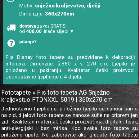
Motiv:
snježno kraljevstvo, dječji
Dimenzije:
360x270cm
dostava
za vas GRATIS!
od
400,00
. Inače slijedi ▼
pitanje?
Flis Disney foto tapete su predviđene k dekoraciji
interiera. Dimenzije: š.360 x v. 270 cm. Ljepilo je
priloženo u pakiranju. Kvalitetan češki proizvod.
Jednostavno ljepljenje u 4 dijela.
Fototapete » Flis foto tapeta AG Snježno
kraljevstuo FTDNXXL-5019 | 360x270 cm
Jednostavno lijepljenje, priloženo ljepilo se nanosi samo
na zid, dijelovi foto tapete se nanose suhe na pripremljen
zid. Kvalitetan materijal, češka proizvodnja, digitalni tisak,
anti-alergijski i bez mirisa. Kod svake foto tapete su
priložene upute. Ne zaboravite ako gledate foto tapetu