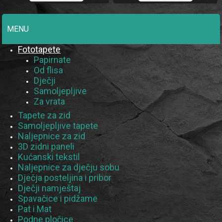
MENU
Fototapete
Papirnate
Od flisa
Dječji
Samoljepljive
Za vrata
Tapete za zid
Samoljepljive tapete
Naljepnice za zid
3D zidni paneli
Kućanski tekstil
Naljepnice za dječju sobu
Dječja posteljina i pribor
Dječji namještaj
Spavačice i pidžame
Pat i Mat
Podne pločice