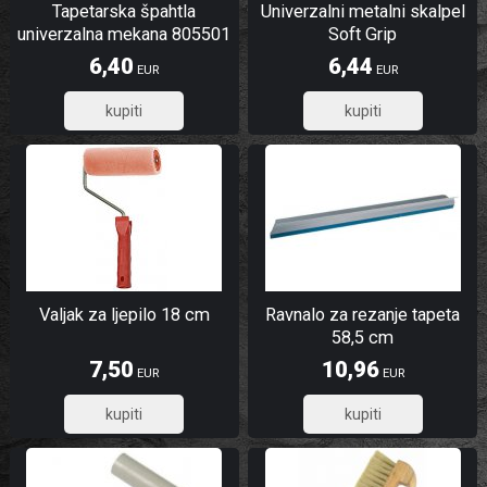
Tapetarska špahtla
Univerzalni metalni skalpel
univerzalna mekana 805501
Soft Grip
6,40
6,44
EUR
EUR
5,12
5,15
Valjak za ljepilo 18 cm
Ravnalo za rezanje tapeta
58,5 cm
7,50
10,96
EUR
EUR
6,00
8,77