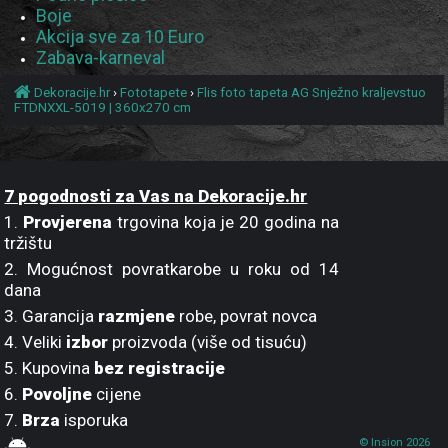
Boje
Akcija sve za 10 Euro
Zabava-karneval
Dekoracije.hr
›
Fototapete
›
Flis foto tapeta AG Snježno kraljevstuo
FTDNXXL-5019 | 360x270 cm
7 pogodnosti za Vas na Dekoracije.hr
1.
Provjerena
trgovina koja je 20 godina na
tržištu
2. Mogućnost povratkarobe u roku od 14
dana
3. Garancija
razmjene
robe, povrat novca
4. Veliki
izbor
proizvoda (više od tisuću)
5. Kupovina
bez registracije
6.
Povoljne
cijene
7.
Brza
isporuka
© Insion 2026