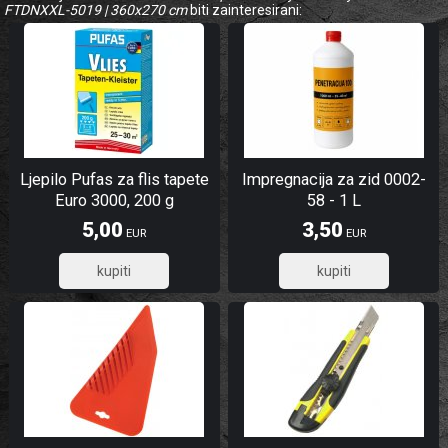
FTDNXXL-5019 | 360x270 cm
biti zainteresirani:
Ljepilo Pufas za flis tapete
Impregnacija za zid 0002-
Euro 3000, 200 g
58 - 1 L
5,00
3,50
EUR
EUR
4,00
2,80