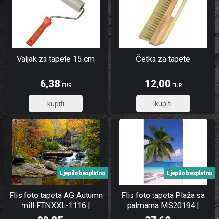
Valjak za tapete 15 cm
Četka za tapete
6,38
12,00
EUR
EUR
5,10
9,60
Ljepilo besplatno
Ljepilo besplatno
Flis foto tapeta AG Autumn
Flis foto tapeta Plaža sa
mill FTNXXL-1116 |
palmama MS20194 |
360x270 cm
150x250 cm