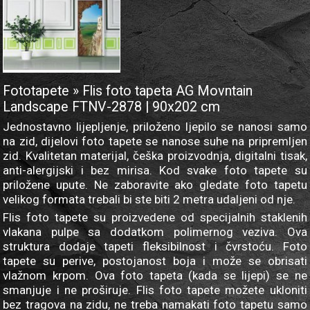
Fototapete » Flis foto tapeta AG Movntain
Landscape FTNV-2878 | 90x202 cm
Jednostavno lijepljenje, priloženo ljepilo se nanosi samo
na zid, dijelovi foto tapete se nanose suhe na pripremljen
zid. Kvalitetan materijal, češka proizvodnja, digitalni tisak,
anti-alergijski i bez mirisa. Kod svake foto tapete su
priložene upute. Ne zaboravite ako gledate foto tapetu
velikog formata trebali bi ste biti 2 metra udaljeni od nje.
Flis foto tapete su proizvedene od specijalnih staklenih
vlakana pulpe sa dodatkom polimernog veziva. Ova
struktura dodaje tapeti fleksibilnost i čvrstoću. Foto
tapete su perive, postojanost boja i može se obrisati
vlažnom krpom. Ova foto tapeta (kada se lijepi) se ne
smanjuje i ne proširuje. Flis foto tapete možete ukloniti
bez tragova na zidu, ne treba namakati foto tapetu samo