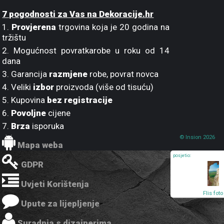
7 pogodnosti za Vas na Dekoracije.hr
1.
Provjerena
trgovina koja je 20 godina na
tržištu
2. Mogućnost povratkarobe u roku od 14
dana
3. Garancija
razmjene
robe, povrat novca
4. Veliki
izbor
proizvoda (više od tisuću)
5. Kupovina
bez registracije
6.
Povoljne
cijene
7.
Brza
isporuka
© Insion 2026
Mapa weba
posjetio:
GDPR
Uvjeti Korištenja
Flis foto
tapeta A
Upute za lijepljenje
Movntai
Landsca
FTNV-2878
Suradnja s dizajnerima
90x202 