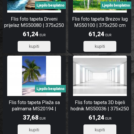
Ljepilo besplatno
Ljepilo besplatno
Flis foto tapeta Drveni
Flis foto tapeta Brezov lug
prijelaz MS50080 | 375x250
MS50100 | 375x250 cm
cm
61,24
61,24
EUR
EUR
48,99
48,99
Ljepilo besplatno
Flis foto tapeta Plaža sa
Flis foto tapeta 3D bijeli
palmama MS20194 |
hodnik MS50036 | 375x250
150x250 cm
cm
37,68
61,24
EUR
EUR
30,14
48,99