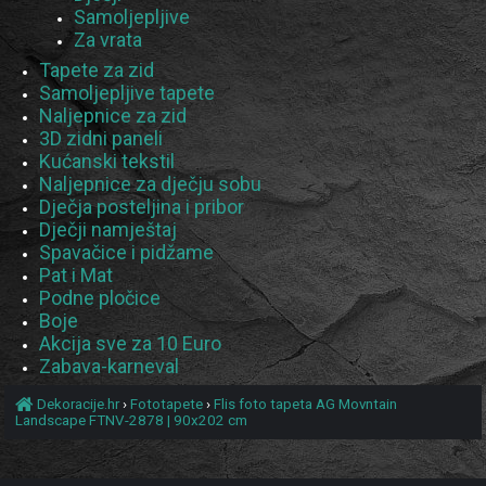
Samoljepljive
Za vrata
Tapete za zid
Samoljepljive tapete
Naljepnice za zid
3D zidni paneli
Kućanski tekstil
Naljepnice za dječju sobu
Dječja posteljina i pribor
Dječji namještaj
Spavačice i pidžame
Pat i Mat
Podne pločice
Boje
Akcija sve za 10 Euro
Zabava-karneval
Dekoracije.hr
›
Fototapete
›
Flis foto tapeta AG Movntain
Landscape FTNV-2878 | 90x202 cm