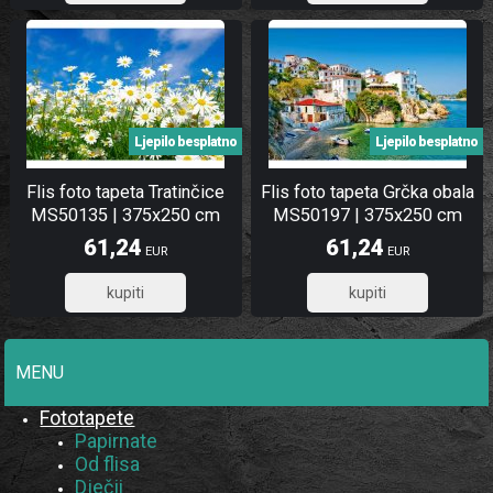
Ljepilo besplatno
Ljepilo besplatno
Flis foto tapeta Tratinčice
Flis foto tapeta Grčka obala
MS50135 | 375x250 cm
MS50197 | 375x250 cm
61,24
61,24
EUR
EUR
48,99
48,99
MENU
Fototapete
Papirnate
Od flisa
Dječji