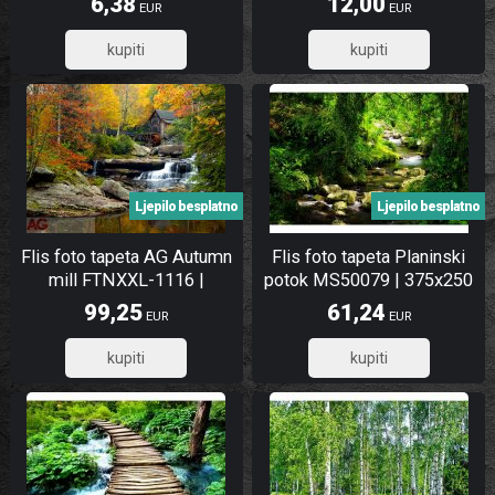
6,38
12,00
EUR
EUR
5,10
9,60
Ljepilo besplatno
Ljepilo besplatno
Flis foto tapeta AG Autumn
Flis foto tapeta Planinski
mill FTNXXL-1116 |
potok MS50079 | 375x250
360x270 cm
cm
99,25
61,24
EUR
EUR
79,40
48,99