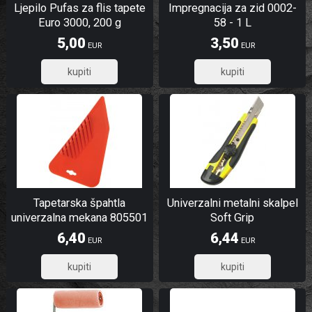
Ljepilo Pufas za flis tapete
Impregnacija za zid 0002-
Euro 3000, 200 g
58 - 1 L
5,00
3,50
EUR
EUR
4,00
2,80
Tapetarska špahtla
Univerzalni metalni skalpel
univerzalna mekana 805501
Soft Grip
6,40
6,44
EUR
EUR
5,12
5,15