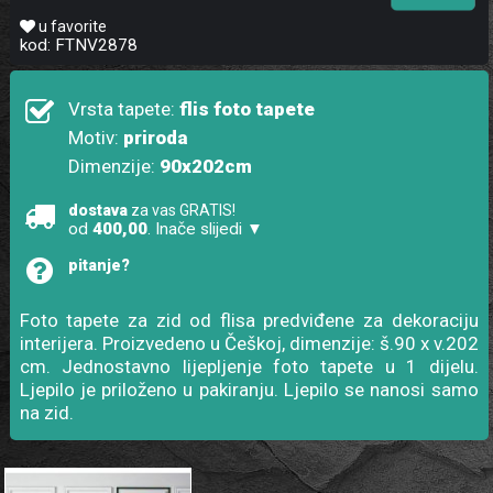
u favorite
kod: FTNV2878
Vrsta tapete:
flis foto tapete
Motiv:
priroda
Dimenzije:
90x202cm
dostava
za vas GRATIS!
od
400,00
. Inače slijedi ▼
pitanje?
Foto tapete za zid od flisa predviđene za dekoraciju
interijera. Proizvedeno u Češkoj, dimenzije: š.90 x v.202
cm. Jednostavno lijepljenje foto tapete u 1 dijelu.
Ljepilo je priloženo u pakiranju. Ljepilo se nanosi samo
na zid.