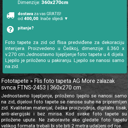
Dimenzije:
360x270cm
dostava
za vas GRATIS!
od
400,00
. Inače slijedi ▼
pitanje?
Foto tapete za zid od flisa predviđene za dekoraciju
interijera. Proizvedeno u Češkoj, dimenzije: š.360 x
v.270 cm.Jednostavno lijepljenje foto tapete u 4 dijela.
Ljepilo je priloženo u pakiranju. Ljepilo se nanosi samo
na zid.
Fototapete » Flis foto tapeta AG More zalazak
svnca FTNS-2453 | 360x270 cm
Jednostavno lijepljenje, priloženo ljepilo se nanosi samo
na zid, dijelovi foto tapete se nanose suhe na pripremljen
zid. Kvalitetan materijal, češka proizvodnja, digitalni tisak,
anti-alergijski i bez mirisa. Kod svake foto tapete su
priložene upute. Ne zaboravite ako gledate foto tapetu
velikog formata trebali bi ste biti 2 metra udaljeni od nje.