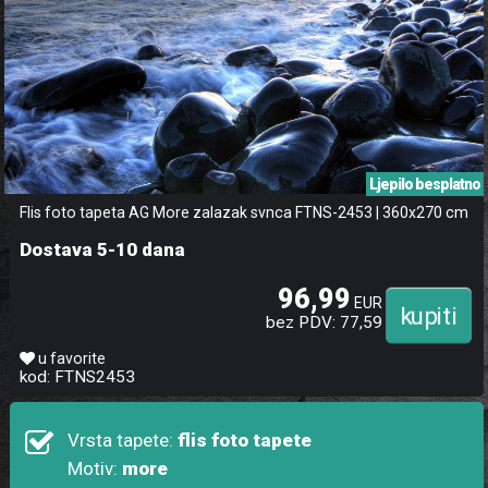
Ljepilo besplatno
Flis foto tapeta AG More zalazak svnca FTNS-2453 | 360x270 cm
Dostava 5-10 dana
96,99
EUR
bez PDV: 77,59
u favorite
kod: FTNS2453
Vrsta tapete:
flis foto tapete
Motiv:
more