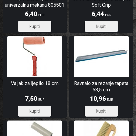
univerzalna mekana 805501
Soft Grip
6,40
6,44
EUR
EUR
5,12
5,15
Valjak za ljepilo 18 cm
Ravnalo za rezanje tapeta
58,5 cm
7,50
10,96
EUR
EUR
6,00
8,77