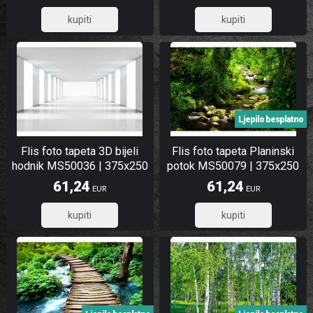
79,40
30,14
Ljepilo besplatno
Flis foto tapeta 3D bijeli
Flis foto tapeta Planinski
hodnik MS50036 | 375x250
potok MS50079 | 375x250
cm
cm
61,24
61,24
EUR
EUR
48,99
48,99