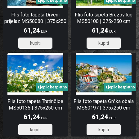
Ljepilo besplatno
Ljepilo besplatno
Flis foto tapeta Drveni
Flis foto tapeta Brezov lug
prijelaz MS50080 | 375x250
MS50100 | 375x250 cm
cm
61,24
61,24
EUR
EUR
48,99
48,99
Ljepilo besplatno
Ljepilo besplatno
Flis foto tapeta Tratinčice
Flis foto tapeta Grčka obala
MS50135 | 375x250 cm
MS50197 | 375x250 cm
61,24
61,24
EUR
EUR
48,99
48,99