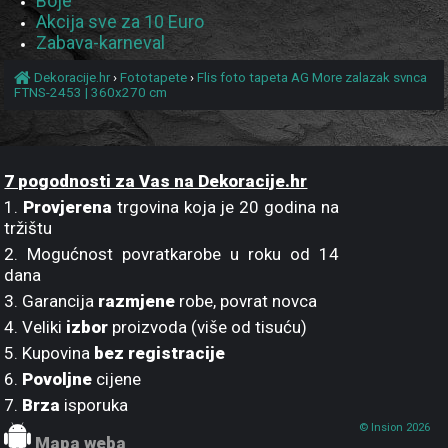
Boje
Akcija sve za 10 Euro
Zabava-karneval
Dekoracije.hr
›
Fototapete
›
Flis foto tapeta AG More zalazak svnca
FTNS-2453 | 360x270 cm
7 pogodnosti za Vas na Dekoracije.hr
1.
Provjerena
trgovina koja je 20 godina na
tržištu
2. Mogućnost povratkarobe u roku od 14
dana
3. Garancija
razmjene
robe, povrat novca
4. Veliki
izbor
proizvoda (više od tisuću)
5. Kupovina
bez registracije
6.
Povoljne
cijene
7.
Brza
isporuka
© Insion 2026
Mapa weba