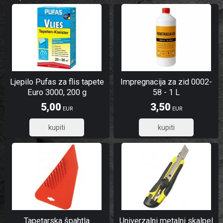
Ljepilo Pufas za flis tapete
Impregnacija za zid 0002-
Euro 3000, 200 g
58 - 1 L
5,00
3,50
EUR
EUR
4,00
2,80
Tapetarska špahtla
Univerzalni metalni skalpel