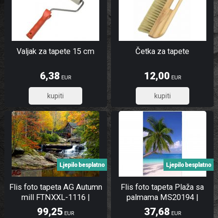
Valjak za tapete 15 cm
Četka za tapete
6,38
12,00
EUR
EUR
5,10
9,60
Ljepilo besplatno
Ljepilo besplatno
Flis foto tapeta AG Autumn
Flis foto tapeta Plaža sa
mill FTNXXL-1116 |
palmama MS20194 |
360x270 cm
150x250 cm
99,25
37,68
EUR
EUR