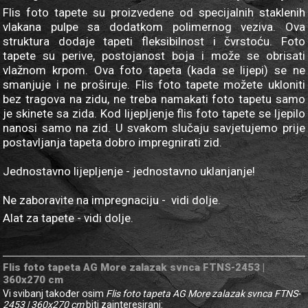
Flis foto tapete su proizvedene od specijalnih staklenih
vlakana pulpe sa dodatkom polimernog veziva. Ova
struktura dodaje tapeti fleksibilnost i čvrstoću. Foto
tapete su perive, postojanost boja i može se obrisati
vlažnom krpom. Ova foto tapeta (kada se lijepi) se ne
smanjuje i ne proširuje. Flis foto tapete možete ukloniti
bez tragova na zidu, ne treba namakati foto tapetu samo
je skinete sa zida. Kod lijepljenje flis foto tapete se ljepilo
nanosi samo na zid. U svakom slučaju savjetujemo prije
postavljanja tapeta dobro impregnirati zid.
Jednostavno lijepljenje - jednostavno uklanjanje!
Ne zaboravite na impregnaciju - vidi dolje.
Alat za tapete - vidi dolje.
Flis foto tapeta AG More zalazak svnca FTNS-2453 |
360x270 cm
Vi svibanj također osim
Flis foto tapeta AG More zalazak svnca FTNS-
2453 | 360x270 cm
biti zainteresirani: