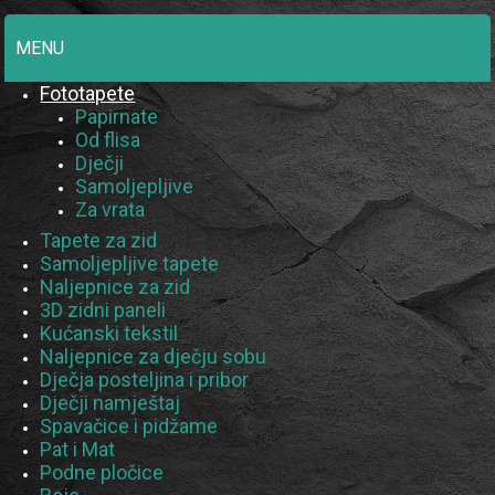
MENU
Fototapete
Papirnate
Od flisa
Dječji
Samoljepljive
Za vrata
Tapete za zid
Samoljepljive tapete
Naljepnice za zid
3D zidni paneli
Kućanski tekstil
Naljepnice za dječju sobu
Dječja posteljina i pribor
Dječji namještaj
Spavačice i pidžame
Pat i Mat
Podne pločice