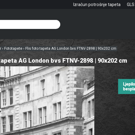
Izračun potrošnje tapeta
GLS
hr
›
Fototapete
›
Flis foto tapeta AG London bvs FTNV-2898 | 90x202 cm
 tapeta AG London bvs FTNV-2898 | 90x202 cm
Ljepil
bespl