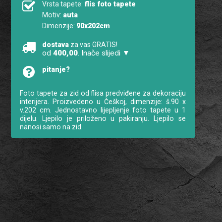
Vrsta tapete:
flis foto tapete
Motiv:
auta
Dimenzije:
90x202cm
dostava
za vas GRATIS!
od
400,00
. Inače slijedi ▼
pitanje?
Foto tapete za zid od flisa predviđene za dekoraciju
interijera. Proizvedeno u Češkoj, dimenzije: š.90 x
v.202 cm. Jednostavno lijepljenje foto tapete u 1
dijelu. Ljepilo je priloženo u pakiranju. Ljepilo se
nanosi samo na zid.