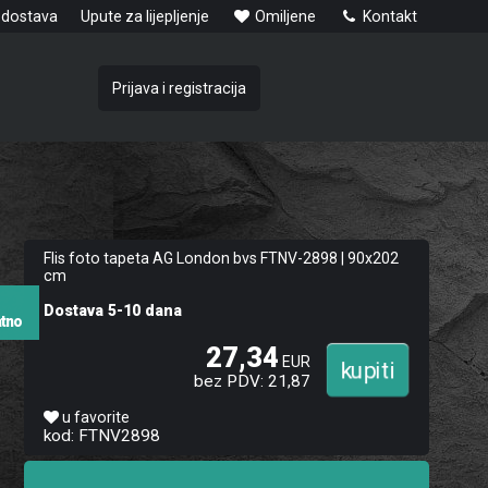
 dostava
Upute za lijepljenje
Omiljene
Kontakt
Prijava i registracija
Flis foto tapeta AG London bvs FTNV-2898 | 90x202
cm
o
Dostava 5-10 dana
atno
27,34
EUR
bez PDV: 21,87
u favorite
kod: FTNV2898