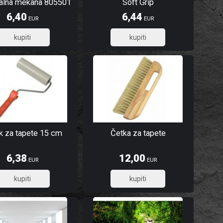
zalna mekana 805501
Soft Grip
6,40
6,44
EUR
EUR
5,12
5,15
ak za tapete 15 cm
Četka za tapete
6,38
12,00
EUR
EUR
5,10
9,60