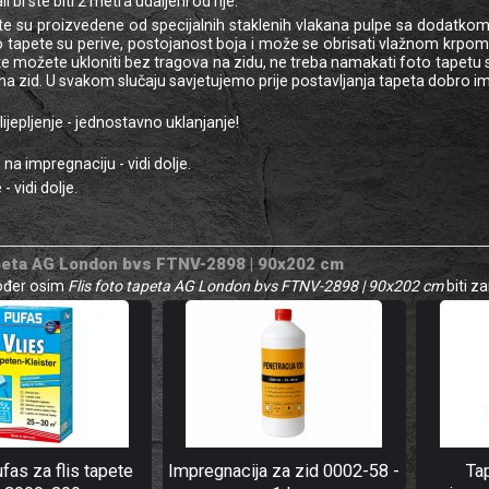
 bi ste biti 2 metra udaljeni od nje.
ete su proizvedene od specijalnih staklenih vlakana pulpe sa dodatkom 
o tapete su perive, postojanost boja i može se obrisati vlažnom krpom. 
te možete ukloniti bez tragova na zidu, ne treba namakati foto tapetu sam
a zid. U svakom slučaju savjetujemo prije postavljanja tapeta dobro imp
jepljenje - jednostavno uklanjanje!
na impregnaciju - vidi dolje.
- vidi dolje.
apeta AG London bvs FTNV-2898 | 90x202 cm
kođer osim
Flis foto tapeta AG London bvs FTNV-2898 | 90x202 cm
biti za
ufas za flis tapete
Impregnacija za zid 0002-58 -
Ta