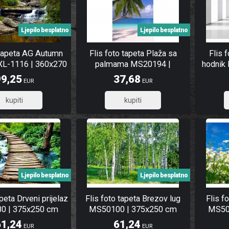
Ljepilo besplatno
Ljepilo besplatno
 tapeta AG Autumn
Flis foto tapeta Plaža sa
Flis f
XL-1116 | 360x270
palmama MS20194 |
hodnik
cm
150x250 cm
99,25
37,68
EUR
EUR
79,40
30,14
Ljepilo besplatno
Ljepilo besplatno
apeta Drveni prijelaz
Flis foto tapeta Brezov lug
Flis f
0 | 375x250 cm
MS50100 | 375x250 cm
MS50
61,24
61,24
EUR
EUR