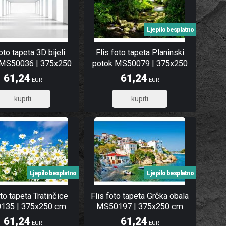
Ljepilo besplatno
oto tapeta 3D bijeli
Flis foto tapeta Planinski
 MS50036 | 375x250
potok MS50079 | 375x250
cm
cm
61,24
61,24
EUR
EUR
48,99
48,99
Ljepilo besplatno
Ljepilo besplatno
oto tapeta Tratinčice
Flis foto tapeta Grčka obala
135 | 375x250 cm
MS50197 | 375x250 cm
61,24
61,24
EUR
EUR