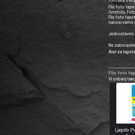
formata trebali
Flis foto tap
čvrstoću. Fot
Flis foto tape
nanosi samo n
Jednostavno li
Ne zaboravite 
Alat za tapete 
Flis foto t
Vi svibanj ta
Ljepilo P