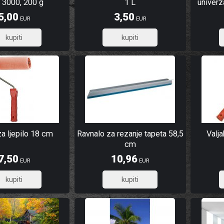
 3000, 200 g
1 L
univer
5,00
3,50
EUR
EUR
4,00
2,80
za ljepilo 18 cm
Ravnalo za rezanje tapeta 58,5
Valj
cm
7,50
10,96
EUR
EUR
6,00
8,77