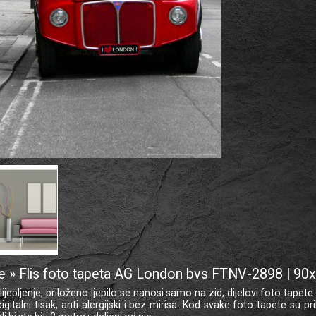
e » Flis foto tapeta AG London bvs FTNV-2898 | 9
jepljenje, priloženo ljepilo se nanosi samo na zid, dijelovi foto tapet
digitalni tisak, anti-alergijski i bez mirisa. Kod svake foto tapete su