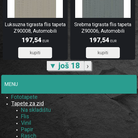
Luksuzna tigrasta flis tapeta
Srebrna tigrasta flis tapeta
Z90008, Automobili
Z90006, Automobili
Lamborghini 2 | Ljepilo
Lamborghini 2 | Ljepilo
197,54
197,54
EUR
EUR
besplatno
besplatno
158,03
158,03
▼ još 18
›
MENU
Fototapete
Tapete za zid
Na skladištu
Flis
Vinil
Papir
Rasch