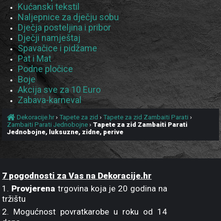
Kućanski tekstil
Naljepnice za dječju sobu
Dječja posteljina i pribor
Dječji namještaj
Spavačice i pidžame
Pat i Mat
Podne pločice
Boje
Akcija sve za 10 Euro
Zabava-karneval
Dekoracije.hr
›
Tapete za zid
›
Tapete za zid Zambaiti Parati
›
Zambaiti Parati Jednobojne
›
Tapete za zid Zambaiti Parati
Jednobojne, luksuzne, zidne, perive
7 pogodnosti za Vas na Dekoracije.hr
1.
Provjerena
trgovina koja je 20 godina na
tržištu
2. Mogućnost povratkarobe u roku od 14