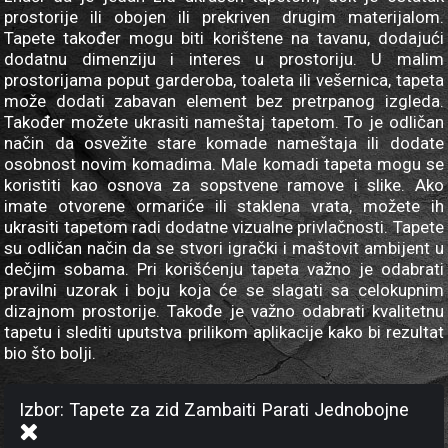
prostorije ili obojen ili prekriven drugim materijalom.
Tapete također mogu biti korištene na tavanu, dodajući
dodatnu dimenziju i interes u prostoriju. U malim
prostorijama poput garderoba, toaleta ili vešernica, tapeta
može dodati zabavan element bez pretrpanog izgleda.
Također možete ukrasiti nameštaj tapetom. To je odličan
način da osvežite stare komade nameštaja ili dodate
osobnost novim komadima. Male komadi tapeta mogu se
koristiti kao osnova za sopstvene ramove i slike. Ako
imate otvorene ormariće ili staklena vrata, možete ih
ukrasiti tapetom radi dodatne vizualne privlačnosti. Tapete
su odličan način da se stvori igrački i maštovit ambijent u
dečjim sobama. Pri korišćenju tapeta važno je odabrati
pravilni uzorak i boju koja će se slagati sa celokupnim
dizajnom prostorije. Takođe je važno odabrati kvalitetnu
tapetu i slediti uputstva prilikom aplikacije kako bi rezultat
bio što bolji.
Izbor: Tapete za zid Zambaiti Parati Jednobojne