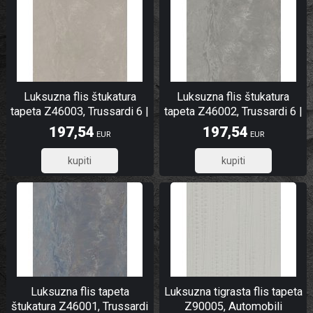
Luksuzna flis štukatura
Luksuzna flis štukatura
tapeta Z46003, Trussardi 6 |
tapeta Z46002, Trussardi 6 |
Ljepilo besplatno
Ljepilo besplatno
197,54
197,54
EUR
EUR
158,03
158,03
Luksuzna flis tapeta
Luksuzna tigrasta flis tapeta
štukatura Z46001, Trussardi
Z90005, Automobili