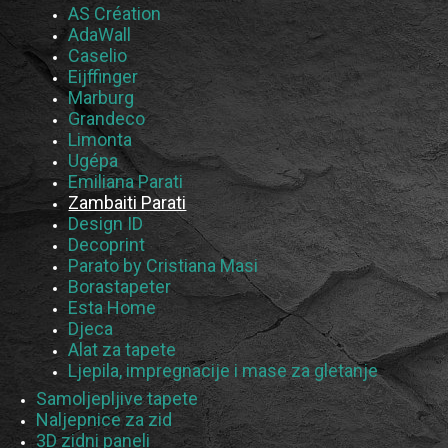
AS Création
AdaWall
Caselio
Eijffinger
Marburg
Grandeco
Limonta
Ugépa
Emiliana Parati
Zambaiti Parati
Design ID
Decoprint
Parato by Cristiana Masi
Borastapeter
Esta Home
Djeca
Alat za tapete
Ljepila, impregnacije i mase za gletanje
Samoljepljive tapete
Naljepnice za zid
3D zidni paneli