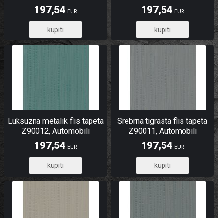
6 | Ljepilo besplatno
Lamborghini 2 | Ljepilo
197,54
197,54
EUR
EUR
besplatno
158,03
158,03
Luksuzna metalik flis tapeta
Srebrna tigrasta flis tapeta
Z90012, Automobili
Z90011, Automobili
Lamborghini 2 | Ljepilo
Lamborghini 2 | Ljepilo
197,54
197,54
EUR
EUR
besplatno
besplatno
158,03
158,03