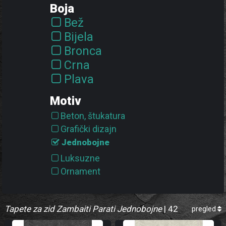
Boja
Bež
Bijela
Bronca
Crna
Plava
Ružičasta
Motiv
Siva
Beton, štukatura
Smeđa
Grafički dizajn
Srebrna
Jednobojne
Tirkizna
Luksuzne
Zelena
Ornament
Zlatna
Pruge a linije
Tapete za zid Zambaiti Parati Jednobojne
| 42
pregled