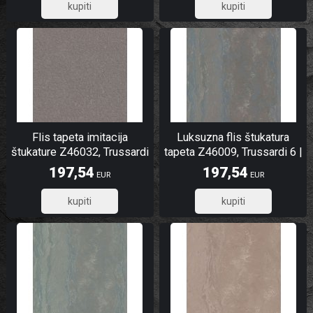
158,03
158,03
Flis tapeta imitacija
Luksuzna flis štukatura
štukature Z46032, Trussardi
tapeta Z46009, Trussardi 6 |
6 | Ljepilo besplatno
Ljepilo besplatno
197,54
197,54
EUR
EUR
158,03
158,03