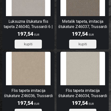
Luksuzna štukatura flis
Metalik tapeta, imitacija
tapeta Z46040, Trussardi 6 |
štukature Z46037, Trussardi
Ljepilo besplatno
6 | Ljepilo besplatno
197,54
197,54
EUR
EUR
158,03
158,03
Flis tapeta imitacija
Flis tapeta imitacija
štukature Z46036, Trussardi
štukature Z46034, Trussardi
6 | Ljepilo besplatno
6 | Ljepilo besplatno
197,54
197,54
EUR
EUR