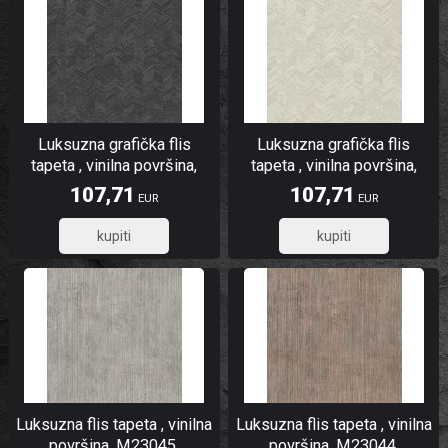
Luksuzna grafička flis
Luksuzna grafička flis
tapeta , vinilna površina,
tapeta , vinilna površina,
M23056, Architexture
M23051, Architexture
107,71
107,71
EUR
EUR
Murella | Ljepilo besplatno
Murella | Ljepilo besplatno
86,17
86,17
Luksuzna flis tapeta , vinilna
Luksuzna flis tapeta , vinilna
površina, M23045,
površina, M23044,