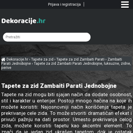
Prijava i registracija
Dekoracije.hr
›
Tapete za zid
›
Tapete za zid Zambaiti Parati
›
Zambaiti
Parati Jednobojne
›
Tapete za zid Zambaiti Parati Jednobojne, luksuzne, zidne,
perive
Tapete za zid Zambaiti Parati Jednobojne
Tapete na zid mogu biti sjajan način da dodate osobnost,
stil i karakter u enterijer. Postoji mnogo načina na koje ih
možete koristiti: Najosnovniji način korišćenja tapeta je
prekrivanje cele zida. To može stvoriti dramatičan efekat i
privući pažnju na dati prostor. Umesto prekrivanja celog
zida, možete koristiti tapetu kao akcentni element. To
znači da je jedan zid ukrašen tapetom, dok je ostatak