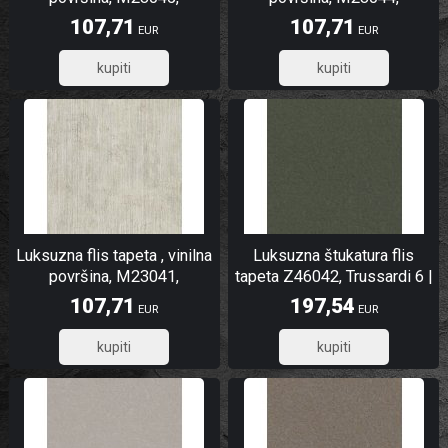
Architexture Murella |
Architexture Murella |
107,71
107,71
EUR
EUR
Ljepilo besplatno
Ljepilo besplatno
86,17
86,17
Luksuzna flis tapeta , vinilna
Luksuzna štukatura flis
površina, M23041,
tapeta Z46042, Trussardi 6 |
Architexture Murella |
Ljepilo besplatno
107,71
197,54
EUR
EUR
Ljepilo besplatno
86,17
158,03