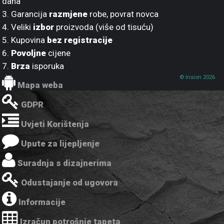
dana
3. Garancija
razmjene
robe, povrat novca
4. Veliki
izbor
proizvoda (više od tisuću)
5. Kupovina
bez registracije
6.
Povoljne
cijene
7.
Brza
isporuka
© Insion 2026
Mapa weba
GDPR
Uvjeti Korištenja
Upute za lijepljenje
Suradnja s dizajnerima
Odustajanje od ugovora
Informacije
Izračun potrošnje tapeta