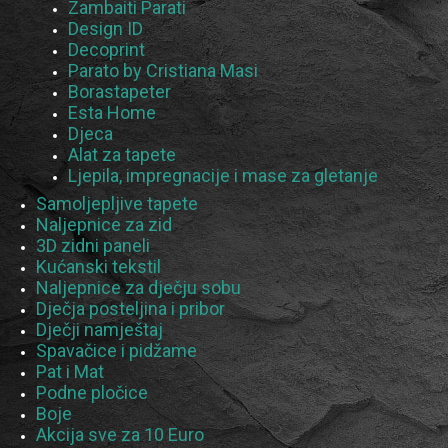
Zambaiti Parati
Design ID
Decoprint
Parato by Cristiana Masi
Borastapeter
Esta Home
Djeca
Alat za tapete
Ljepila, impregnacije i mase za gletanje
Samoljepljive tapete
Naljepnice za zid
3D zidni paneli
Kućanski tekstil
Naljepnice za dječju sobu
Dječja posteljina i pribor
Dječji namještaj
Spavačice i pidžame
Pat i Mat
Podne pločice
Boje
Akcija sve za 10 Euro