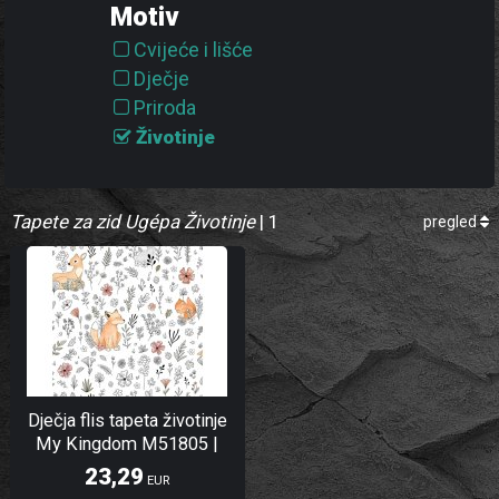
Motiv
Cvijeće i lišće
Dječje
Priroda
Životinje
Tapete za zid Ugépa Životinje
| 1
pregled
Dječja flis tapeta životinje
My Kingdom M51805 |
Ljepilo besplatno
23,29
EUR