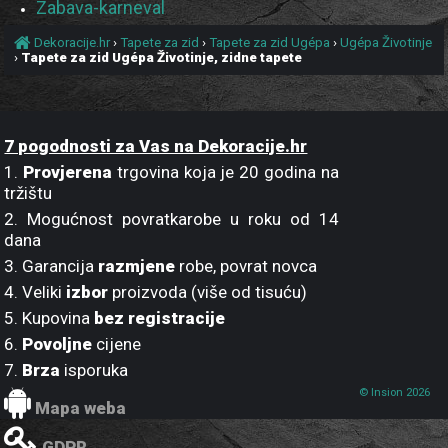
Zabava-karneval
Dekoracije.hr
›
Tapete za zid
›
Tapete za zid Ugépa
›
Ugépa Životinje
›
Tapete za zid Ugépa Životinje, zidne tapete
7 pogodnosti za Vas na Dekoracije.hr
1.
Provjerena
trgovina koja je 20 godina na
tržištu
2. Mogućnost povratkarobe u roku od 14
dana
3. Garancija
razmjene
robe, povrat novca
4. Veliki
izbor
proizvoda (više od tisuću)
5. Kupovina
bez registracije
6.
Povoljne
cijene
7.
Brza
isporuka
© Insion 2026
Mapa weba
GDPR