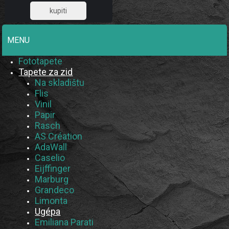
18,63
MENU
Fototapete
Tapete za zid
Na skladištu
Flis
Vinil
Papir
Rasch
AS Création
AdaWall
Caselio
Eijffinger
Marburg
Grandeco
Limonta
Ugépa
Emiliana Parati