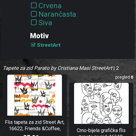
Crvena
Narančasta
Siva
Zlatna
Motiv
StreetArt
Tapete za zid Parato by Cristiana Masi StreetArt
| 2
pregled
Flis tapeta za zid Street Art,
16622, Friends &Coffee,
Crno-bijela grafička flis
Cristiana Masi by Parato |