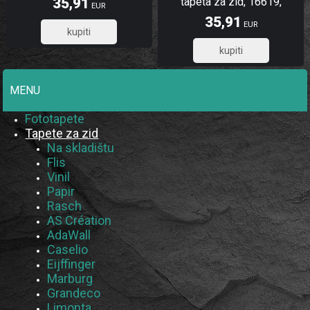
35,91
tapeta za zid, 16619,
EUR
Ljepilo Gratis
Friends &Coffee, Cristiana
35,91
EUR
Masi by Parato | Ljepilo
28,73
Gratis
28,73
MENU
Fototapete
Tapete za zid
Na skladištu
Flis
Vinil
Papir
Rasch
AS Création
AdaWall
Caselio
Eijffinger
Marburg
Grandeco
Limonta