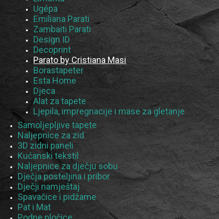
Ugépa
Emiliana Parati
Zambaiti Parati
Design ID
Decoprint
Parato by Cristiana Masi
Borastapeter
Esta Home
Djeca
Alat za tapete
Ljepila, impregnacije i mase za gletanje
Samoljepljive tapete
Naljepnice za zid
3D zidni paneli
Kućanski tekstil
Naljepnice za dječju sobu
Dječja posteljina i pribor
Dječji namještaj
Spavačice i pidžame
Pat i Mat
Podne pločice