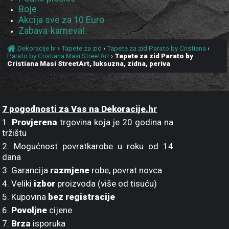
Boje
Akcija sve za 10 Euro
Zabava-karneval
Dekoracije.hr
›
Tapete za zid
›
Tapete za zid Parato by Cristiana
›
Parato by Cristiana Masi StreetArt
›
Tapete za zid Parato by
Cristiana Masi StreetArt, luksuzna, zidna, periva
7 pogodnosti za Vas na Dekoracije.hr
1.
Provjerena
trgovina koja je 20 godina na
tržištu
2. Mogućnost povratkarobe u roku od 14
dana
3. Garancija
razmjene
robe, povrat novca
4. Veliki
izbor
proizvoda (više od tisuću)
5. Kupovina
bez registracije
6.
Povoljne
cijene
7.
Brza
isporuka