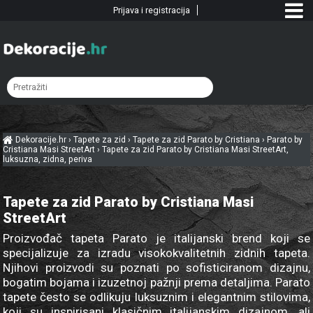
Prijava i registracija
Dekoracije.hr
›
Tapete za zid
›
Tapete za zid Parato by Cristiana
›
Parato by
Cristiana Masi StreetArt
›
Tapete za zid Parato by Cristiana Masi StreetArt,
luksuzna, zidna, periva
Tapete za zid Parato by Cristiana Masi
StreetArt
Proizvođač tapeta Parato je italijanski brend koji se
specijalizuje za izradu visokokvalitetnih zidnih tapeta.
Njihovi proizvodi su poznati po sofisticiranom dizajnu,
bogatim bojama i izuzetnoj pažnji prema detaljima. Parato
tapete često se odlikuju luksuznim i elegantnim stilovima,
koji su inspirisani klasičnim italijanskim dizajnom, ali