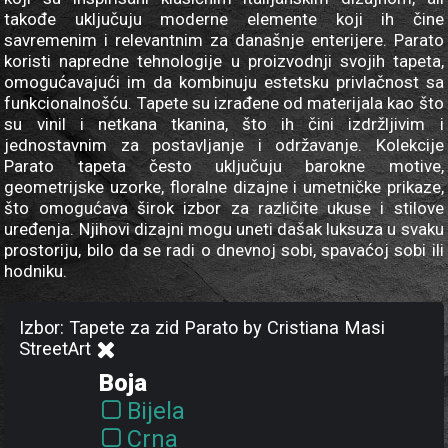
takođe uključuju moderne elemente koji ih čine
savremenim i relevantnim za današnje enterijere. Parato
koristi napredne tehnologije u proizvodnji svojih tapeta,
omogućavajući im da kombinuju estetsku privlačnost sa
funkcionalnošću. Tapete su izrađene od materijala kao što
su vinil i netkana tkanina, što ih čini izdržljivim i
jednostavnim za postavljanje i održavanje. Kolekcije
Parato tapeta često uključuju barokne motive,
geometrijske uzorke, floralne dizajne i umetničke prikaze,
što omogućava širok izbor za različite ukuse i stilove
uređenja. Njihovi dizajni mogu uneti dašak luksuza u svaku
prostoriju, bilo da se radi o dnevnoj sobi, spavaćoj sobi ili
hodniku.
Izbor: Tapete za zid Parato by Cristiana Masi
StreetArt
Boja
Bijela
Crna