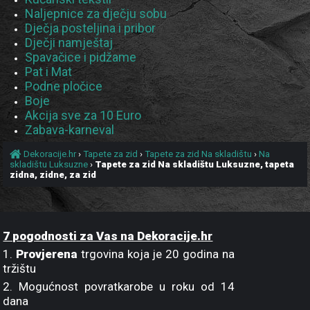
Naljepnice za dječju sobu
Dječja posteljina i pribor
Dječji namještaj
Spavačice i pidžame
Pat i Mat
Podne pločice
Boje
Akcija sve za 10 Euro
Zabava-karneval
Dekoracije.hr
›
Tapete za zid
›
Tapete za zid Na skladištu
›
Na
skladištu Luksuzne
›
Tapete za zid Na skladištu Luksuzne, tapeta
zidna, zidne, za zid
7 pogodnosti za Vas na Dekoracije.hr
1.
Provjerena
trgovina koja je 20 godina na
tržištu
2. Mogućnost povratkarobe u roku od 14
dana