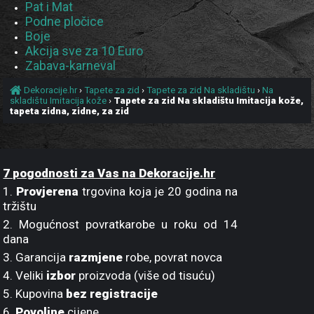
Pat i Mat
Podne pločice
Boje
Akcija sve za 10 Euro
Zabava-karneval
Dekoracije.hr
›
Tapete za zid
›
Tapete za zid Na skladištu
›
Na
skladištu Imitacija kože
›
Tapete za zid Na skladištu Imitacija kože,
tapeta zidna, zidne, za zid
7 pogodnosti za Vas na Dekoracije.hr
1.
Provjerena
trgovina koja je 20 godina na
tržištu
2. Mogućnost povratkarobe u roku od 14
dana
3. Garancija
razmjene
robe, povrat novca
4. Veliki
izbor
proizvoda (više od tisuću)
5. Kupovina
bez registracije
6.
Povoljne
cijene