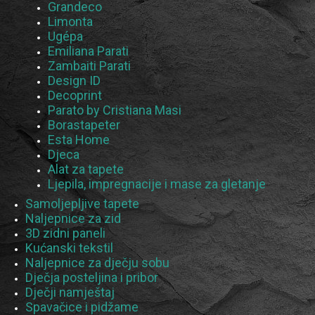
Grandeco
Limonta
Ugépa
Emiliana Parati
Zambaiti Parati
Design ID
Decoprint
Parato by Cristiana Masi
Borastapeter
Esta Home
Djeca
Alat za tapete
Ljepila, impregnacije i mase za gletanje
Samoljepljive tapete
Naljepnice za zid
3D zidni paneli
Kućanski tekstil
Naljepnice za dječju sobu
Dječja posteljina i pribor
Dječji namještaj
Spavačice i pidžame