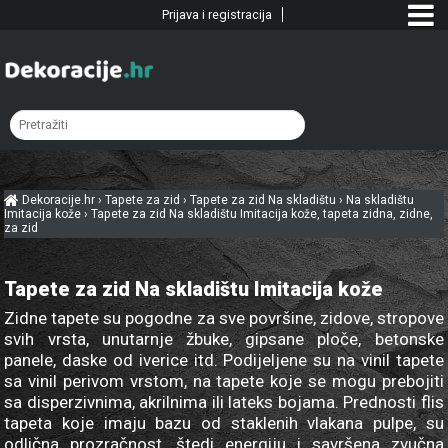
Prijava i registracija
Dekoracije.hr
›
Tapete za zid
›
Tapete za zid Na skladištu
›
Na skladištu
Imitacija kože
›
Tapete za zid Na skladištu Imitacija kože, tapeta zidna, zidne,
za zid
Tapete za zid Na skladištu Imitacija kože
Zidne tapete su pogodne za sve površine, zidove, stropove
svih vrsta, unutarnje žbuke, gipsane ploče, betonske
panele, daske od iverice itd. Podijeljene su na vinil tapete
sa vinil perivom vrstom, na tapete koje se mogu prebojiti
sa disperzivnima, akrilnima ili lateks bojama. Prednosti flis
tapeta koje imaju bazu od staklenih vlakana pulpe, su
odlična prozračnost, štedi energiju i savršena zvučna