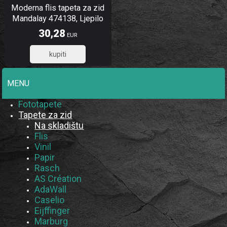
Moderna flis tapeta za zid
Mandalay 474138, Ljepilo
besplatno
30,28
EUR
24,22
MENU
Fototapete
Tapete za zid
Na skladištu
Flis
Vinil
Papir
Rasch
AS Création
AdaWall
Caselio
Eijffinger
Marburg