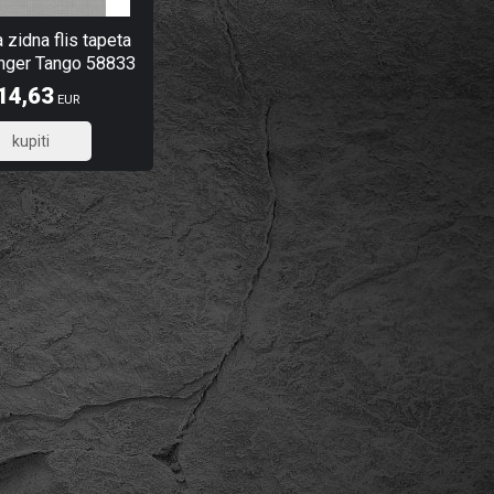
zidna flis tapeta
anger Tango 58833
14,63
EUR
91,70