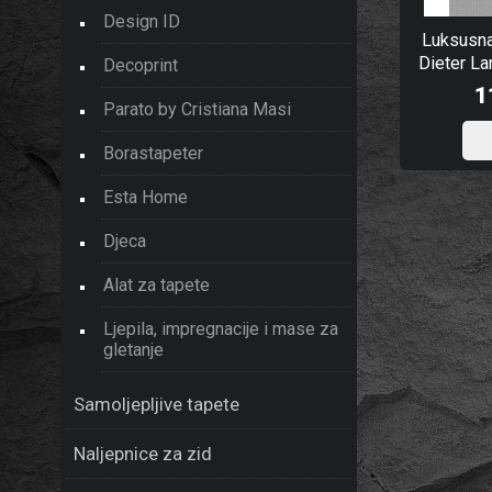
Design ID
Luksusna 
Dieter L
Decoprint
1
Parato by Cristiana Masi
Borastapeter
Esta Home
Djeca
Alat za tapete
Ljepila, impregnacije i mase za
gletanje
Samoljepljive tapete
Naljepnice za zid