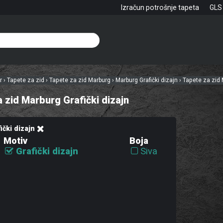
Izračun potrošnje tapeta
GLS
hr
›
Tapete za zid
›
Tapete za zid Marburg
›
Marburg Grafički dizajn
›
Tapete za zid 
 zid Marburg Grafički dizajn
ički dizajn
Motiv
Boja
Grafički dizajn
Siva