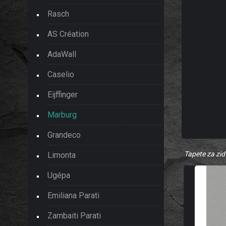
Rasch
AS Création
AdaWall
Caselio
Eijffinger
Marburg
Grandeco
Tapete za zid
Limonta
Ugépa
Emiliana Parati
Zambaiti Parati