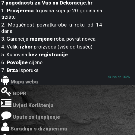
7 pogodnosti za Vas na Dekoracije.hr
1.
Provjerena
trgovina koja je 20 godina na
tržištu
2. Mogućnost povratkarobe u roku od 14
dana
3. Garancija
razmjene
robe, povrat novca
4. Veliki
izbor
proizvoda (više od tisuću)
5. Kupovina
bez registracije
6.
Povoljne
cijene
7.
Brza
isporuka
© Insion 2026
Mapa weba
GDPR
Uvjeti Korištenja
Upute za lijepljenje
Suradnja s dizajnerima