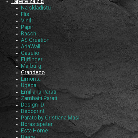
Tapete za zid
Na skladištu
Flis
Vinil
Papir
Rasch
AS Création
AdaWall
Caselio
Eijffinger
Marburg
Grandeco
Limonta
Ugépa
Emiliana Parati
Zambaiti Parati
Design ID
Decoprint
Parato by Cristiana Masi
Borastapeter
Esta Home
Djeca