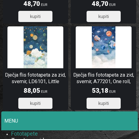
Dreamers, Grandeco |
Dreamers, Grandeco |
48,70
48,70
EUR
EUR
Ljepilo besplatno
Ljepilo besplatno
38,96
38,96
Dječja flis fototapeta za zid,
Dječja flis fototapeta za zid,
svemir, LD6101, Little
svemir, A77201, One roll,
Dreamers, Grandeco |
one motif 2, Grandeco |
88,05
53,18
EUR
EUR
Ljepilo besplatno
Ljepilo besplatno
70,44
42,54
MENU
Fototapete