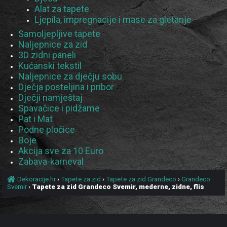
Alat za tapete
Ljepila, impregnacije i mase za gletanje
Samoljepljive tapete
Naljepnice za zid
3D zidni paneli
Kućanski tekstil
Naljepnice za dječju sobu
Dječja posteljina i pribor
Dječji namještaj
Spavačice i pidžame
Pat i Mat
Podne pločice
Boje
Akcija sve za 10 Euro
Zabava-karneval
Dekoracije.hr
›
Tapete za zid
›
Tapete za zid Grandeco
›
Grandeco
Svemir
›
Tapete za zid Grandeco Svemir, mederne, zidne, flis