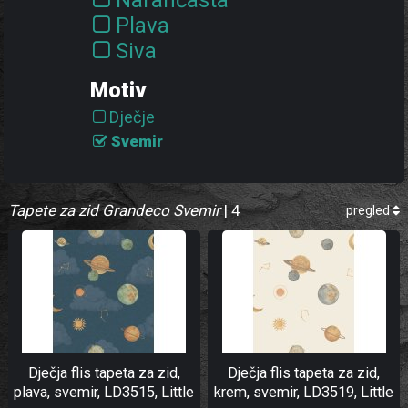
Narančasta
Plava
Siva
Smeđa
Motiv
Zelena
Dječje
Svemir
Tapete za zid Grandeco Svemir
| 4
pregled
Dječja flis tapeta za zid,
Dječja flis tapeta za zid,
plava, svemir, LD3515, Little
krem, svemir, LD3519, Little