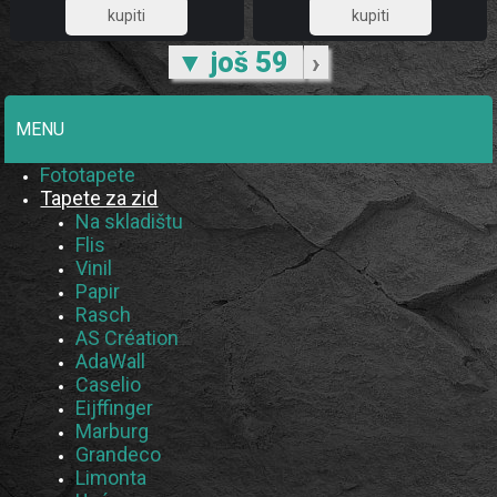
36,77
36,77
▼ još 59
›
MENU
Fototapete
Tapete za zid
Na skladištu
Flis
Vinil
Papir
Rasch
AS Création
AdaWall
Caselio
Eijffinger
Marburg
Grandeco
Limonta