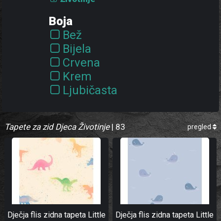
Boja
Bež
Bijela
Crvena
Krem
Ljubičasta
Narančasta
Plava
Tapete za zid Djeca Životinje
| 83
pregled
Ružičasta
Siva
Smeđa
Višebojna
Zelena
Žuta
Dječja flis zidna tapeta Little
Dječja flis zidna tapeta Little