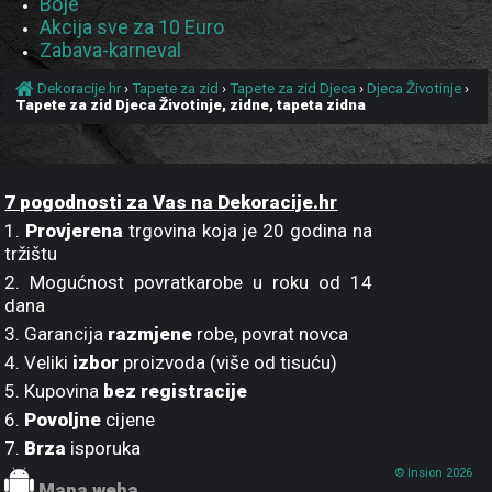
Boje
Akcija sve za 10 Euro
Zabava-karneval
Dekoracije.hr
›
Tapete za zid
›
Tapete za zid Djeca
›
Djeca Životinje
›
Tapete za zid Djeca Životinje, zidne, tapeta zidna
7 pogodnosti za Vas na Dekoracije.hr
1.
Provjerena
trgovina koja je 20 godina na
tržištu
2. Mogućnost povratkarobe u roku od 14
dana
3. Garancija
razmjene
robe, povrat novca
4. Veliki
izbor
proizvoda (više od tisuću)
5. Kupovina
bez registracije
6.
Povoljne
cijene
7.
Brza
isporuka
© Insion 2026
Mapa weba