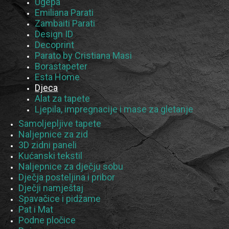
Ugépa
Emiliana Parati
Zambaiti Parati
Design ID
Decoprint
Parato by Cristiana Masi
Borastapeter
Esta Home
Djeca
Alat za tapete
Ljepila, impregnacije i mase za gletanje
Samoljepljive tapete
Naljepnice za zid
3D zidni paneli
Kućanski tekstil
Naljepnice za dječju sobu
Dječja posteljina i pribor
Dječji namještaj
Spavačice i pidžame
Pat i Mat
Podne pločice