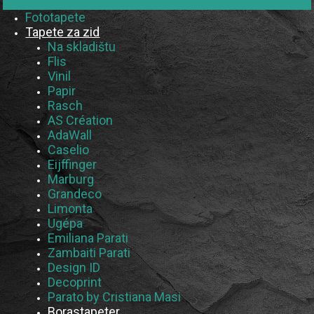
Fototapete
Tapete za zid
Na skladištu
Flis
Vinil
Papir
Rasch
AS Création
AdaWall
Caselio
Eijffinger
Marburg
Grandeco
Limonta
Ugépa
Emiliana Parati
Zambaiti Parati
Design ID
Decoprint
Parato by Cristiana Masi
Borastapeter