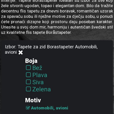
interijer. Tapete Boråstapeter idealan su izbor za sve koji
žele stvoriti ugodan, topao i elegantan dom. Bilo da tražite
decentnu flis tapetu za dnevni boravak, romantičan uzorak
za spavaću sobu ili nježne motive za dječju sobu, u ponudi
ćete pronaći dizajne koji prostoru daju poseban karakter.
Unesite u svoj dom mir, harmoniju i autentičan švedski stil
uz kvalitetne flis tapete Boråstapeter.
Izbor: Tapete za zid Borastapeter Automobili,
avioni
Boja
Bež
Plava
Siva
Zelena
Motiv
Automobili, avioni