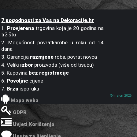
7 pogodnosti za Vas na Dekoracije.hr
1.
Provjerena
trgovina koja je 20 godina na
tržištu
2. Mogućnost povratkarobe u roku od 14
dana
3. Garancija
razmjene
robe, povrat novca
4. Veliki
izbor
proizvoda (više od tisuću)
5. Kupovina
bez registracije
6.
Povoljne
cijene
7.
Brza
isporuka
© Insion 2026
Mapa weba
GDPR
Uvjeti Korištenja
Upute za lijepljenje