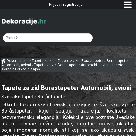
Prijava i registracija
Dekoracije.hr
›
Tapete za zid
›
Tapete za zid Borastapeter
›
Borastapeter
Automobili, avioni
›
Tapete za zid Borastapeter Automobili, avioni, tapete
skandinavskog dizajna
Tapete za zid Borastapeter Automobili, avioni
Švedske tapete Boråstapeter
Otkrijte ljepotu skandinavskog dizajna uz švedske tapete
Boråstapeter, koje spajaju tradiciju, kvalitetu i
bezvremensku eleganciju. Kolekcije ove poznate švedske
marke donose nježne uzorke, prirodne motive, skladne
boje i moderan nordijski stil koji se lako uklapa u svaki