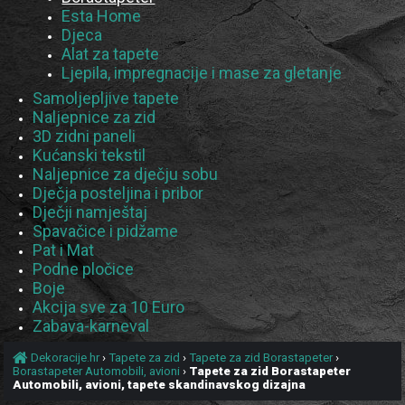
Esta Home
Djeca
Alat za tapete
Ljepila, impregnacije i mase za gletanje
Samoljepljive tapete
Naljepnice za zid
3D zidni paneli
Kućanski tekstil
Naljepnice za dječju sobu
Dječja posteljina i pribor
Dječji namještaj
Spavačice i pidžame
Pat i Mat
Podne pločice
Boje
Akcija sve za 10 Euro
Zabava-karneval
Dekoracije.hr
›
Tapete za zid
›
Tapete za zid Borastapeter
›
Borastapeter Automobili, avioni
›
Tapete za zid Borastapeter
Automobili, avioni, tapete skandinavskog dizajna