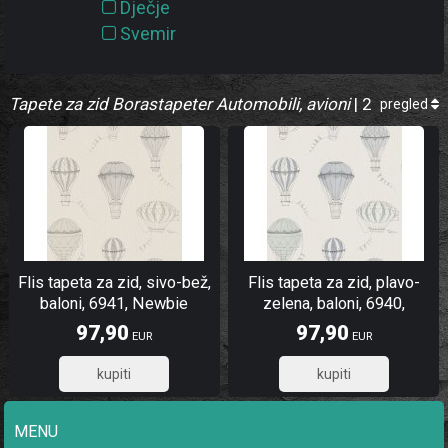
Dječje
Svemir
Tapete za zid Borastapeter Automobili, avioni
| 2
pregled
Flis tapeta za zid, sivo-bež,
Flis tapeta za zid, plavo-
baloni, 6941, Newbie
zelena, baloni, 6940,
Wallpaper, Borastapeter |
Newbie Wallpaper,
97,90
97,90
EUR
EUR
Ljepilo Gratis
Borastapeter | Ljepilo Gratis
78,32
78,32
MENU