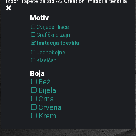
Izbor: Tapete za zid AS Création Imitacija tekstila
Motiv
Cvijeće i lišće
Grafički dizajn
Imitacija tekstila
Jednobojne
Klasičan
Ornament
Boja
Priroda
Bež
Pruge a linije
Bijela
Sa mrljama
Crna
Struktura
Crvena
Krem
Ljubičasta
Metalik