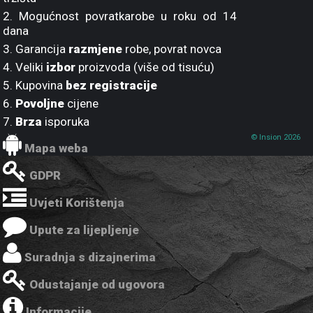
2. Mogućnost povratkarobe u roku od 14
dana
3. Garancija
razmjene
robe, povrat novca
4. Veliki
izbor
proizvoda (više od tisuću)
5. Kupovina
bez registracije
6.
Povoljne
cijene
7.
Brza
isporuka
© Insion 2026
Mapa weba
GDPR
Uvjeti Korištenja
Upute za lijepljenje
Suradnja s dizajnerima
Odustajanje od ugovora
Informacije