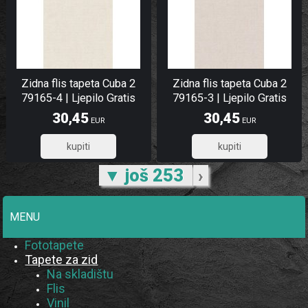
Zidna flis tapeta Cuba 2
Zidna flis tapeta Cuba 2
79165-4 | Ljepilo Gratis
79165-3 | Ljepilo Gratis
30,45
30,45
EUR
EUR
24,36
24,36
▼ još 253
›
MENU
Fototapete
Tapete za zid
Na skladištu
Flis
Vinil