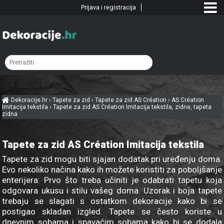
Prijava i registracija
Dekoracije.hr
›
Tapete za zid
›
Tapete za zid AS Création
›
AS Création
Imitacija tekstila
›
Tapete za zid AS Création Imitacija tekstila, zidne, tapeta
zidna
Tapete za zid AS Création Imitacija tekstila
Tapete za zid mogu biti sjajan dodatak pri uređenju doma.
Evo nekoliko načina kako ih možete koristiti za poboljšanje
enterijera: Prvo što treba učiniti je odabrati tapetu koja
odgovara ukusu i stilu vašeg doma. Uzorak i boja tapete
trebaju se slagati s ostatkom dekoracije kako bi se
postigao skladan izgled. Tapete se često koriste u
dnevnim sobama i spavaćim sobama kako bi se dodala