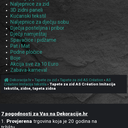
Naljepnice za zid
3D zidni paneli
Kućanski tekstil
Naljepnice za dječju sobu
Dječja posteljina i pribor
Dječji namještaj
Spavačice i pidžame
Pat i Mat
Podne pločice
Boje
Akcija sve za 10 Euro
Zabava-karneval
Dekoracije.hr
›
Tapete za zid
›
Tapete za zid AS Création
›
AS
Création Imitacija tekstila
›
Tapete za zid AS Création Imitacija
tekstila, zidne, tapeta zidna
7 pogodnosti za Vas na Dekoracije.hr
1.
Provjerena
trgovina koja je 20 godina na
tržištu