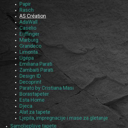
Papir
Rasch
AS Création
AdaWall
Caselio
Eijffinger
Marburg
Grandeco
Limonta
Ugépa
Emiliana Parati
Zambaiti Parati
Design ID
Decoprint
Parato by Cristiana Masi
Borastapeter
Esta Home
Djeca
Alat za tapete
Ljepila, impregnacije i mase za gletanje
Samoljepljive tapete