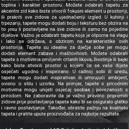
toplina i karakter prostoru. Možete odabrati tapetu za
akcentni zid kako biste stvorili fokusni element u prostoriji,
ili prekriti sve zidove za ujednačeniji izgled. U kuhinji i
trpezariji, tapete mogu dodati boju i teksturu bez obzira na
to jesu li postavljene na sve zidove ili samo na pojedine
dijelove. Važno je odabrati tapetu koja je otporna na vlagu
i lako se održava, s obzirom na karakteristike ovih
prostorija. Tapete su idealne za dječje sobe jer mogu
dodati element zabave i maštovitosti. Možete odabrati
tapete s motivima omiljenih crtanih likova, životinja ili bajki
kako biste stvorili prostor u kojem će se vaše dijete
osjećati ugodno i inspirirano. U radnoj sobi ili uredu,
tapete mogu dodati inspirativan ili umirujući ambijent,
ovisno o stilu i uzorku. Na primjer, tapete s prirodnim
motivima mogu unijeti osjećaj ssobaa i povezanosti s
prirodom. Ne zaboravite da je važno pravilno pripremiti
zidove prije postavljanja tapeta kako bi se osiguralo glatko
i ravno postavljanje. Također, obratite pažnju na kvalitetu
tapeta i pratite upute proizvođača za najbolje rezultate.