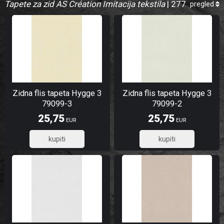
Tapete za zid AS Création Imitacija tekstila
| 277
pregled
Narančasta
Oker
Plava
Ružičasta
Siva
Smeđa
Tirkizna
Zidna flis tapeta Hygge 3
Zidna flis tapeta Hygge 3
79099-3
79099-2
Vining Ivy
25,75
25,75
Vining ivy
EUR
EUR
Višebojna
20,60
20,60
Zelena
Zlatna
Žuta