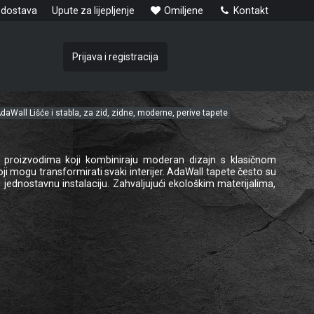
 dostava
Upute za lijepljenje
Omiljene
Kontakt
Prijava i registracija
daWall Lišće i stabla, za zid, zidne, moderne, perive tapete
m proizvodima koji kombiniraju moderan dizajn s klasičnom
oji mogu transformirati svaki interijer. AdaWall tapete često su
i jednostavnu instalaciju. Zahvaljujući ekološkim materijalima,