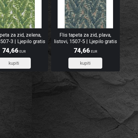
apeta za zid, zelena,
Flis tapeta za zid, plava,
1507-3 | Ljepilo gratis
listovi, 1507-5 | Ljepilo gratis
74,66
74,66
EUR
EUR
59,73
59,73