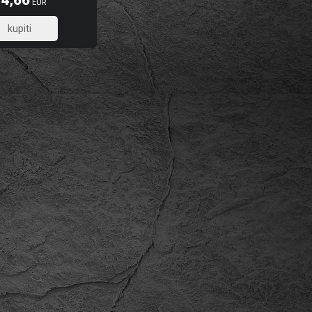
74,66
EUR
59,73