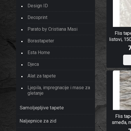
Design ID
Decoprint
Parato by Cristiana Masi
Flis tap
listovi, 15
Borastapeter
Esta Home
Djeca
Alat za tapete
Ljepila, impregnacije i mase za
gletanje
Samoljepljive tapete
Flis tap
Naljepnice za zid
smeđa, m
Lj