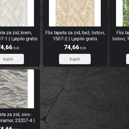
eta za zid, krem,
Flis tapeta za zid, bež, listovi,
Flis t
07-1 | Ljepilo gratis
1507-2 | Ljepilo gratis
listovi, 
74,66
74,66
EUR
EUR
59,73
59,73
eta za zid, sivo-
ramor, 23207-4 |
epilo gratis