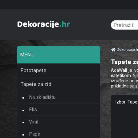
Dekoracije.
MENU
Tapete za
Fototapete
AdaWall je v
estetikom. Nji
izrađene od vi
Tapete za zid
prikladne su za
Na skladištu
Izbor: Tape
Flis
Vinil
Papir