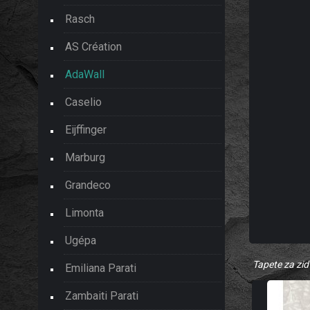
Rasch
AS Création
AdaWall
Caselio
Eijffinger
Marburg
Grandeco
Limonta
Ugépa
Tapete za zid
Emiliana Parati
Zambaiti Parati