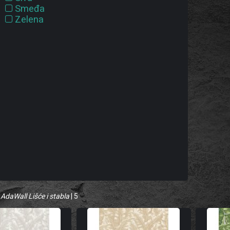
Smeđa
Zelena
 AdaWall Lišće i stabla
| 5