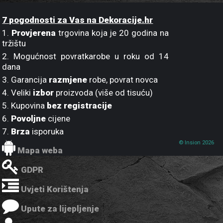
7 pogodnosti za Vas na Dekoracije.hr
1.
Provjerena
trgovina koja je 20 godina na
tržištu
2. Mogućnost povratkarobe u roku od 14
dana
3. Garancija
razmjene
robe, povrat novca
4. Veliki
izbor
proizvoda (više od tisuću)
5. Kupovina
bez registracije
6.
Povoljne
cijene
7.
Brza
isporuka
© Insion 2026
Mapa weba
GDPR
Uvjeti Korištenja
Upute za lijepljenje