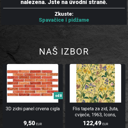
nalezena. Jste na úvodní straně.
Zkuste:
Spavačice i pidžame
NAŠ IZBOR
od 8
3D zidni panel crvena cigla
Flis tapeta za zid, žuta,
cvijeće, 1963, Icons,
Borastapeter | Ljepilo Gratis
9,50
122,49
EUR
EUR