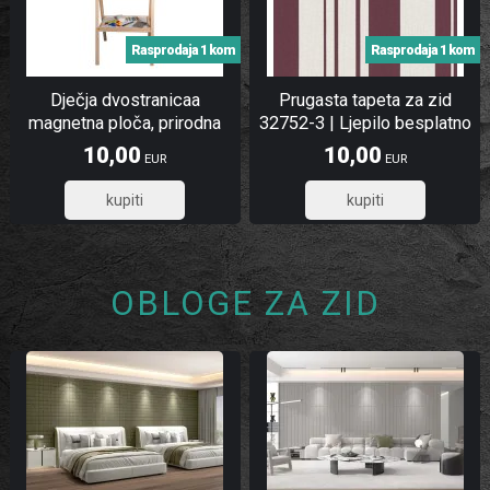
Rasprodaja 1 kom
Rasprodaja 1 kom
Dječja dvostranicaa
Prugasta tapeta za zid
magnetna ploča, prirodna
32752-3 | Ljepilo besplatno
10,00
10,00
EUR
EUR
8,00
8,00
OBLOGE ZA ZID