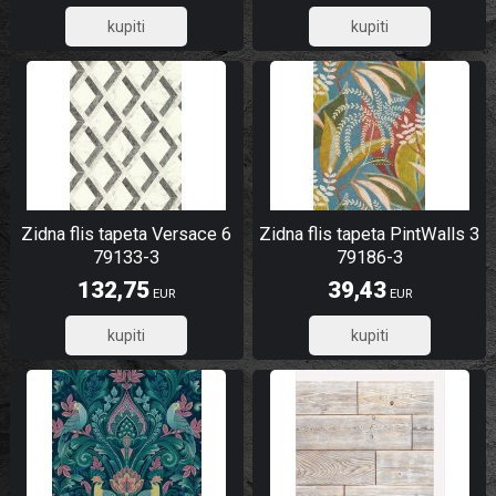
7,60
97,99
Zidna flis tapeta Versace 6
Zidna flis tapeta PintWalls 3
79133-3
79186-3
132,75
39,43
EUR
EUR
106,20
31,54