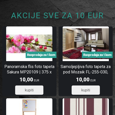
AKCIJE SVE ZA 10 EUR
Rasprodaja za 1 kom
Rasprodaja za 1 kom
Panoramska flis foto tapeta
Samoljepljiva foto tapeta za
Sakura MP20109 | 375 x
pod Mozaik FL-255-030,
150 cm
255x170 cm
10,00
10,00
EUR
EUR
8,00
8,00