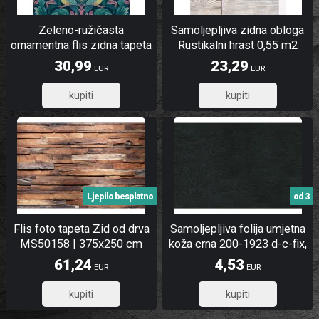
Zeleno-ružičasta
Samoljepljiva zidna obloga
ornamentna flis zidna tapeta
Rustikalni hrast 0,55 m2
| A67801 | Ljepilo gratis
30,99
23,29
EUR
EUR
24,79
18,63
Ljepilo besplatno
od 3
Flis foto tapeta Zid od drva
Samoljepljiva folija umjetna
MS50158 | 375x250 cm
koža crna 200-1923 d-c-fix,
širina 45 cm
61,24
4,53
EUR
EUR
48,99
3,62