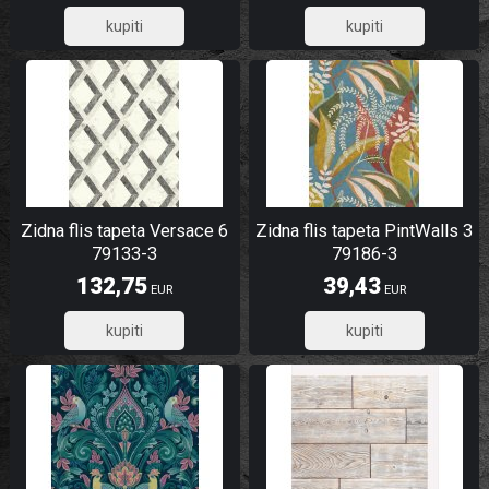
7,60
97,99
Zidna flis tapeta Versace 6
Zidna flis tapeta PintWalls 3
79133-3
79186-3
132,75
39,43
EUR
EUR
106,20
31,54