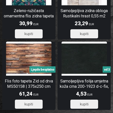
Zeleno-ružičasta
Samoljepljiva zidna obloga
ornamentna flis zidna tapeta
Rustikalni hrast 0,55 m2
| A67801 | Ljepilo gratis
30,99
23,29
EUR
EUR
24,79
18,63
Ljepilo besplatno
od 3
Flis foto tapeta Zid od drva
Samoljepljiva folija umjetna
MS50158 | 375x250 cm
koža crna 200-1923 d-c-fix,
širina 45 cm
61,24
4,53
EUR
EUR
48,99
3,62