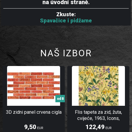
na úvodní straně.
Zkuste:
Spavačice i pidžame
NAŠ IZBOR
od 8
3D zidni panel crvena cigla
Flis tapeta za zid, žuta,
cvijeće, 1963, Icons,
Borastapeter | Ljepilo Gratis
9,50
122,49
EUR
EUR