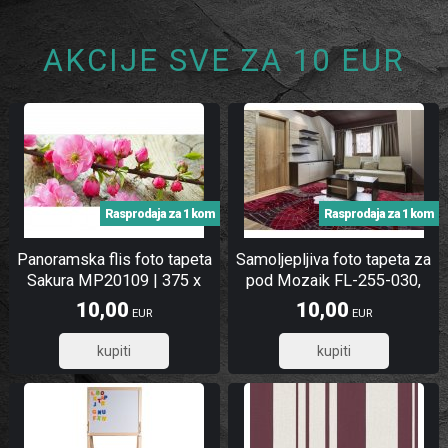
AKCIJE SVE ZA 10 EUR
Rasprodaja za 1 kom
Rasprodaja za 1 kom
Panoramska flis foto tapeta
Samoljepljiva foto tapeta za
Sakura MP20109 | 375 x
pod Mozaik FL-255-030,
150 cm
255x170 cm
10,00
10,00
EUR
EUR
8,00
8,00