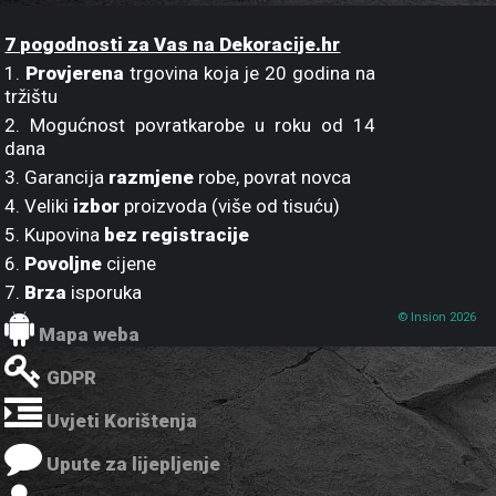
7 pogodnosti za Vas na Dekoracije.hr
1.
Provjerena
trgovina koja je 20 godina na
tržištu
2. Mogućnost povratkarobe u roku od 14
dana
3. Garancija
razmjene
robe, povrat novca
4. Veliki
izbor
proizvoda (više od tisuću)
5. Kupovina
bez registracije
6.
Povoljne
cijene
7.
Brza
isporuka
© Insion 2026
Mapa weba
GDPR
Uvjeti Korištenja
Upute za lijepljenje