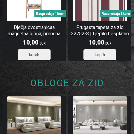
Rasprodaja 1 kom
Rasprodaja 1 kom
Dječja dvostranicaa
Prugasta tapeta za zid
magnetna ploča, prirodna
32752-3 | Ljepilo besplatno
10,00
10,00
EUR
EUR
8,00
8,00
OBLOGE ZA ZID