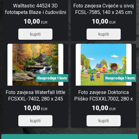
Walltastic 44524 3D
Foto zavjesa Cvijeće u sivoj
fototapeta Blaze i čudovišni
FCSL-7585, 140 x 245 cm
strojevi, dimenzije 305 x
10,00
10,00
EUR
EUR
244 cm
8,00
8,00
Rasprodaja 1 kom
Rasprodaja 1 kom
Foto zavjesa Waterfall little
Foto zavjese Doktorica
FCSXXL-7402, 280 x 245
Pliško FCSXXL7002, 280 x
cm
245 cm
10,00
10,00
EUR
EUR
8,00
8,00