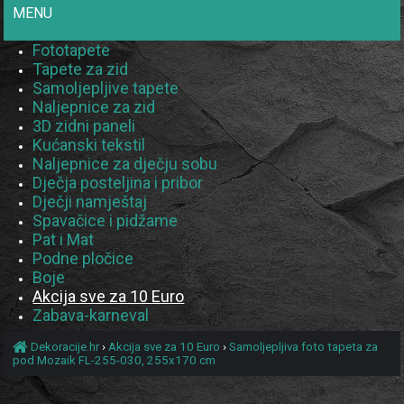
MENU
Fototapete
Tapete za zid
Samoljepljive tapete
Naljepnice za zid
3D zidni paneli
Kućanski tekstil
Naljepnice za dječju sobu
Dječja posteljina i pribor
Dječji namještaj
Spavačice i pidžame
Pat i Mat
Podne pločice
Boje
Akcija sve za 10 Euro
Zabava-karneval
Dekoracije.hr
›
Akcija sve za 10 Euro
›
Samoljepljiva foto tapeta za
pod Mozaik FL-255-030, 255x170 cm