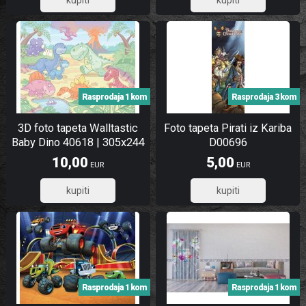
3,60
8,00
Rasprodaja 1 kom
Rasprodaja 3 kom
3D foto tapeta Walltastic
Foto tapeta Pirati iz Kariba
Baby Dino 40618 | 305x244
D00696
cm
10,00
5,00
EUR
EUR
8,00
4,00
Rasprodaja 1 kom
Rasprodaja 1 kom