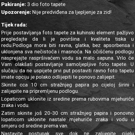
Pakiranje:
3 dio foto tapete
Upozorenje:
Nije predviđena za ljepljenje za zid!
Tijek rada:
Prije postavljanja foto tapete za kuhinski element pažljivo
pregledajte da li je površina i kvaliteta tiska u
redu.Podloga mora biti ravna, glatka, bez apsorbensa i
uklonjena sva nečistoća i masnoća. Na očišćenu podlogu
nasprejajte raspršivaćem vodu sa malo sapuna. Vrlo će
Vam olakšati postavljanje samoljepljive foto tapete. U
slučaju da ne uspijete prvi put postaviti ravno foto tapetu
imate opciju je polako odlijepiti te ponovo zalijepit.
Skinite cca 10 cm stražnjeg papira po cijeloj širini i
zalijepite na pripremljenu podlogu.
Lopaticom uklonite iz sredine prema rubovima mjehuriće
zraka i vodu.
Zatim skinite još 20-30 cm stražnjeg papira i ponovno
lopaticom uklonite nastale mjehuriće zraka i vodu u
smjeru od sredine prema van.
Nastavite postupak sve dok ne zalijepite cijelu