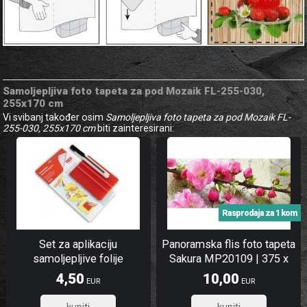
Samoljepljiva foto tapeta za pod Mozaik FL-255-030,
255x170 cm
Vi svibanj također osim
Samoljepljiva foto tapeta za pod Mozaik FL-
255-030, 255x170 cm
biti zainteresirani:
Rasprodaja za 1 kom
Set za aplikaciju
Panoramska flis foto tapeta
samoljepljive folije
Sakura MP20109 | 375 x
150 cm
4,50
10,00
EUR
EUR