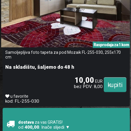
Rasprodaja za 1 kom
Samoljepljiva foto tapeta za pod Mozaik FL-255-030, 255x170
cm
Na skladištu, šaljemo do 48 h
10,00
EUR
bez PDV: 8,00
u favorite
kod: FL-255-030
dostava
za vas GRATIS!
od
400,00
. Inače slijedi ▼