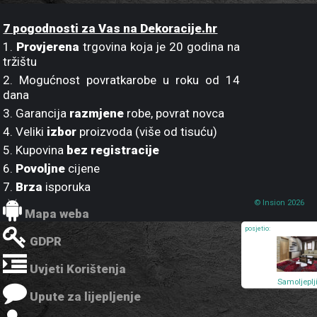
7 pogodnosti za Vas na Dekoracije.hr
1.
Provjerena
trgovina koja je 20 godina na
tržištu
2. Mogućnost povratkarobe u roku od 14
dana
3. Garancija
razmjene
robe, povrat novca
4. Veliki
izbor
proizvoda (više od tisuću)
5. Kupovina
bez registracije
6.
Povoljne
cijene
7.
Brza
isporuka
© Insion 2026
Mapa weba
posjetio:
GDPR
Uvjeti Korištenja
Samoljeplj
foto tapeta
Upute za lijepljenje
pod Moza
FL-255-03
255x170 