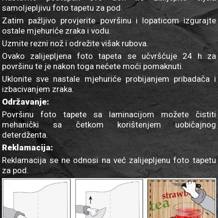
samoljepljivu foto tapetu za pod.
Zatim pažljivo provjerite površinu i lopaticom izgurajte
ostale mjehuriće zraka i vodu.
Uzmite rezni nož i odrežite višak rubova.
Ovako zalijepljena foto tapeta se učvršćuje 24 h za
površinu te je nakon toga nećete moći pomaknuti.
Uklonite sve nastale mjehuriće probijanjem pribadača i
izbacivanjem zraka.
Održavanje:
Površinu foto tapete sa laminacijom možete čistiti
mehanički sa četkom korištenjem uobičajnog
deterdženta.
Reklamacija:
Reklamacija se ne odnosi na već zalijepljenu foto tapetu
za pod.