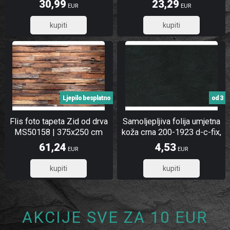
30,99
23,29
EUR
EUR
24,79
18,63
Ljepilo besplatno
od 3
Flis foto tapeta Zid od drva
Samoljepljiva folija umjetna
MS50158 | 375x250 cm
koža crna 200-1923 d-c-fix,
širina 45 cm
61,24
4,53
EUR
EUR
48,99
3,62
AKCIJE SVE ZA 10 EUR