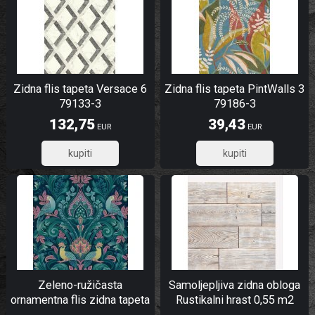
Zidna flis tapeta Versace 6
Zidna flis tapeta PintWalls 3
79133-3
79186-3
132,75
39,43
EUR
EUR
106,20
31,54
Zeleno-ružičasta
Samoljepljiva zidna obloga
ornamentna flis zidna tapeta
Rustikalni hrast 0,55 m2
| A67801 | Ljepilo gratis