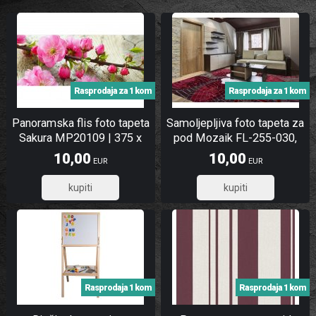
Rasprodaja za 1 kom
Rasprodaja za 1 kom
Panoramska flis foto tapeta
Samoljepljiva foto tapeta za
Sakura MP20109 | 375 x
pod Mozaik FL-255-030,
150 cm
255x170 cm
10,00
10,00
EUR
EUR
8,00
8,00
Rasprodaja 1 kom
Rasprodaja 1 kom