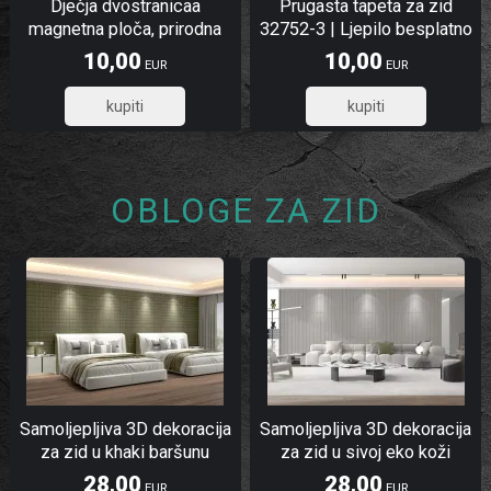
Dječja dvostranicaa
Prugasta tapeta za zid
magnetna ploča, prirodna
32752-3 | Ljepilo besplatno
10,00
10,00
EUR
EUR
8,00
8,00
OBLOGE ZA ZID
Samoljepljiva 3D dekoracija
Samoljepljiva 3D dekoracija
za zid u khaki baršunu
za zid u sivoj eko koži
28,00
28,00
EUR
EUR