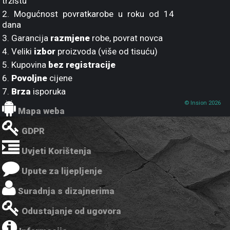
tržištu
2. Mogućnost povratkarobe u roku od 14
dana
3. Garancija
razmjene
robe, povrat novca
4. Veliki
izbor
proizvoda (više od tisuću)
5. Kupovina
bez registracije
6.
Povoljne
cijene
7.
Brza
isporuka
© Insion 2026
Mapa weba
GDPR
Uvjeti Korištenja
Upute za lijepljenje
Suradnja s dizajnerima
Odustajanje od ugovora