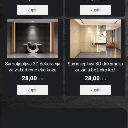
22,40
22,40
Samoljepljiva 3D dekoracija
Samoljepljiva 3D dekoracija
za zid od crne eko kože
za zid u bež eko koži
kvadrati
28,00
28,00
EUR
EUR
22,40
22,40