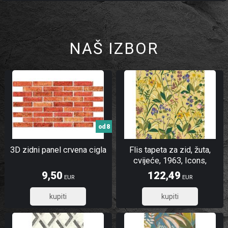
NAŠ IZBOR
od 8
3D zidni panel crvena cigla
Flis tapeta za zid, žuta,
cvijeće, 1963, Icons,
Borastapeter | Ljepilo Gratis
9,50
122,49
EUR
EUR
7,60
97,99