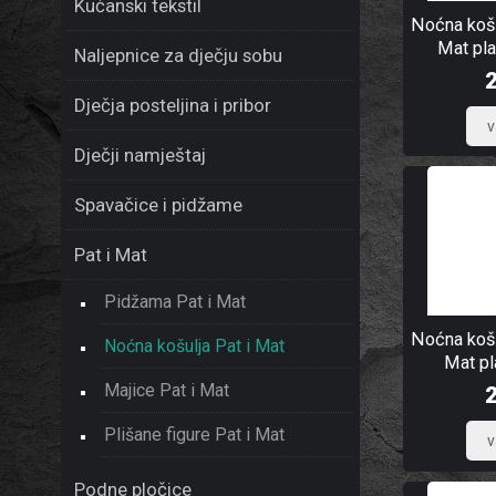
Kućanski tekstil
Noćna košu
Mat pla
Naljepnice za dječju sobu
Dječja posteljina i pribor
Dječji namještaj
Spavačice i pidžame
Pat i Mat
Pidžama Pat i Mat
Noćna košu
Noćna košulja Pat i Mat
Mat pl
Majice Pat i Mat
Plišane figure Pat i Mat
Podne pločice