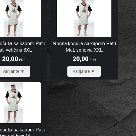
šulja sa kapom Pat i
Noćna košulja sa kapom Pat i
t, veličina 3XL
Mat, veličina XXL
20,00
20,00
EUR
EUR
16,00
16,00
šulja sa kapom Pat i