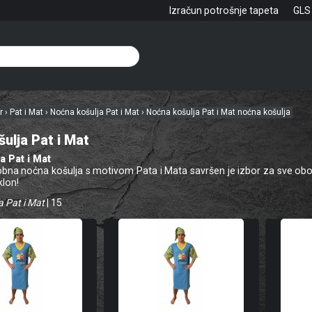
Izračun potrošnje tapeta
GLS
hr
›
Pat i Mat
›
Noćna košulja Pat i Mat
›
Noćna košulja Pat i Mat noćna košulja
ulja Pat i Mat
a Pat i Mat
bna noćna košulja s motivom Pata i Mata savršen je izbor za sve obož
klon!
a Pat i Mat
| 15