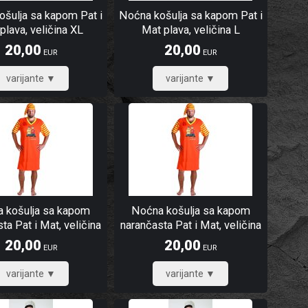
šulja sa kapom Pat i
Noćna košulja sa kapom Pat i
plava, veličina XL
Mat plava, veličina L
20,00
20,00
EUR
EUR
16,00
16,00
 košulja sa kapom
Noćna košulja sa kapom
ta Pat i Mat, veličina
narančasta Pat i Mat, veličina
M
3XL
20,00
20,00
EUR
EUR
16,00
16,00