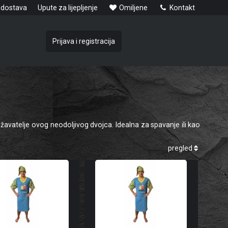
 dostava
Upute za lijepljenje
Omiljene
Kontakt
Prijava i registracija
avatelje ovog neodoljivog dvojca. Idealna za spavanje ili kao
pregled