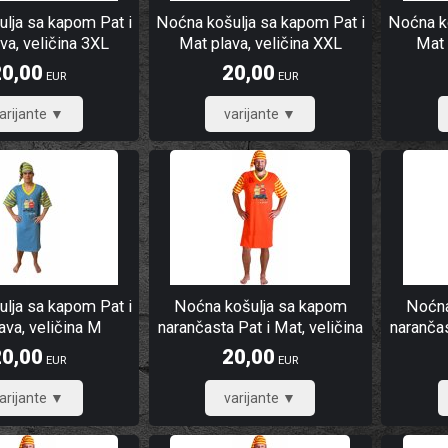
lja sa kapom Pat i
Noćna košulja sa kapom Pat i
Noćna ko
va, veličina 3XL
Mat plava, veličina XXL
Mat 
20,00
20,00
EUR
EUR
16,00
16,00
lja sa kapom Pat i
Noćna košulja sa kapom
Noćna
ava, veličina M
narančasta Pat i Mat, veličina
narančas
L
20,00
20,00
EUR
EUR
16,00
16,00