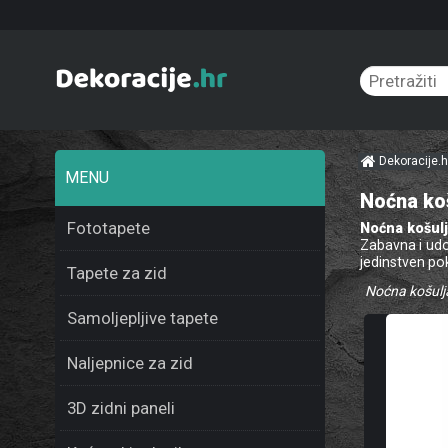
Dekoracije.
MENU
Noćna koš
Fototapete
Noćna košulj
Zabavna i udo
jedinstven po
Tapete za zid
Noćna košulj
Samoljepljive tapete
Naljepnice za zid
3D zidni paneli