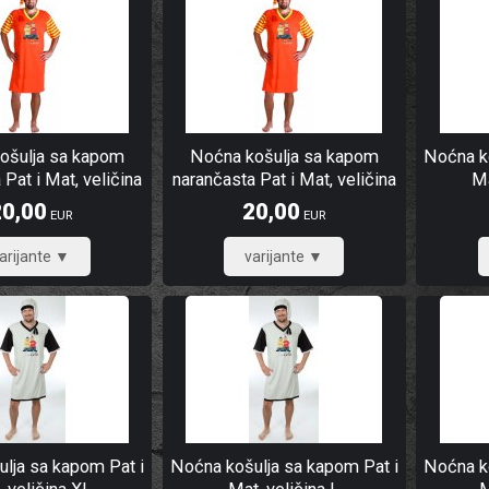
ošulja sa kapom
Noćna košulja sa kapom
Noćna ko
 Pat i Mat, veličina
narančasta Pat i Mat, veličina
Ma
XL
XXL
20,00
20,00
EUR
EUR
16,00
16,00
lja sa kapom Pat i
Noćna košulja sa kapom Pat i
Noćna ko