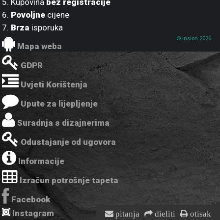
5. Kupovina
bez registracije
6.
Povoljne
cijene
7.
Brza
isporuka
© Insion 2026
Mapa weba
GDPR
Uvjeti Korištenja
Upute za lijepljenje
Suradnja s dizajnerima
Odustajanje od ugovora
Informacije
Izračun potrošnje tapeta
Facebook
Instagram
pitanja
dieliti
otisak