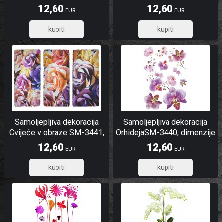
dimenzije 42,5 x 65 cm
42,5 x 65 cm
12,60
12,60
EUR
EUR
10,08
10,08
Samoljepljiva dekoracija
Samoljepljiva dekoracija
Cvijeće v obraze SM-3441,
OrhidejaSM-3440, dimenzije
dimenzije 42,5 x 65 cm
42,5 x 65 cm
12,60
12,60
EUR
EUR
10,08
10,08