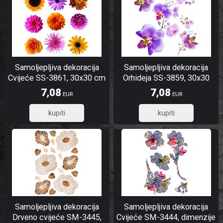
Samoljepljiva dekoracija
Samoljepljiva dekoracija
Cvijeće SS-3861, 30x30 cm
Orhideja SS-3859, 30x30
cm
7,08
7,08
EUR
EUR
5,66
5,66
Samoljepljiva dekoracija
Samoljepljiva dekoracija
Drveno cvijeće SM-3445,
Cvijeće SM-3444, dimenzije