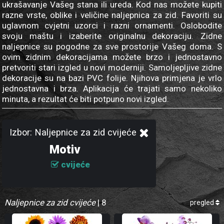
ukrašavanje Vašeg stana ili ureda. Kod nas možete kupiti
razne vrste, oblike i veličine naljepnica za zid. Favoriti su
uglavnom cvjetni uzorci i razni ornamenti. Oslobodite
svoju maštu i izaberite originalnu dekoraciju. Zidne
naljepnice su pogodne za sve prostorije Vašeg doma. S
ovim zidnim dekoracijama možete brzo i jednostavno
pretvoriti stari izgled u novi moderniji. Samoljepljive zidne
dekoracije su na bazi PVC folije. Njihova primjena je vrlo
jednostavna i brza. Aplikacija će trajati samo nekoliko
minuta, a rezultat će biti potpuno novi izgled.
Izbor: Naljepnice za zid cvijeće
Motiv
cvijeće
Naljepnice za zid cvijeće
| 8
pregled