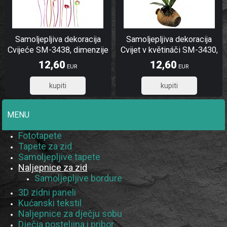
Samoljepljiva dekoracija
Samoljepljiva dekoracija
Cvijeće SM-3438, dimenzije
Cvijet v květináči SM-3430,
42,5 x 65 cm
dimenzije 42,5 x 65 cm
12,60
12,60
EUR
EUR
10,08
10,08
MENU
Fototapete
Tapete za zid
Samoljepljive tapete
Naljepnice za zid
Samoljepljive bordure
3D zidni paneli
Kućanski tekstil
Naljepnice za dječju sobu
Dječja posteljina i pribor