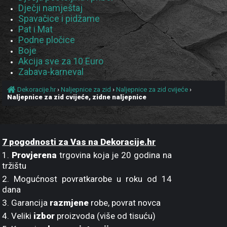
Dječji namještaj
Spavačice i pidžame
Pat i Mat
Podne pločice
Boje
Akcija sve za 10 Euro
Zabava-karneval
Dekoracije.hr
›
Naljepnice za zid
›
Naljepnice za zid cvijeće
›
Naljepnice za zid cvijeće, zidne naljepnice
7 pogodnosti za Vas na Dekoracije.hr
1.
Provjerena
trgovina koja je 20 godina na
tržištu
2. Mogućnost povratkarobe u roku od 14
dana
3. Garancija
razmjene
robe, povrat novca
4. Veliki
izbor
proizvoda (više od tisuću)