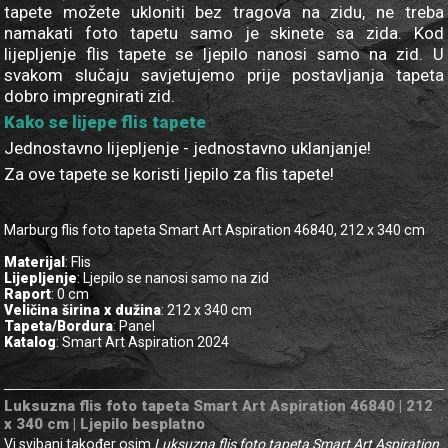
tapete možete ukloniti bez tragova na zidu, ne treba
namakati foto tapetu samo je skinete sa zida. Kod
lijepljenje flis tapete se ljepilo nanosi samo na zid. U
svakom slučaju savjetujemo prije postavljanja tapeta
dobro impregnirati zid.
Kako se lijepe flis tapete
Jednostavno lijepljenje - jednostavno uklanjanje!
Za ove tapete se koristi ljepilo za flis tapete!
Marburg flis foto tapeta Smart Art Aspiration 46840, 212 x 340 cm
Materijal
: Flis
Lijepljenje
: Ljepilo se nanosi samo na zid
Raport
: 0 cm
Veličina širina x dužina
: 212 x 340 cm
Tapeta/Bordura
: Panel
Katalog
: Smart Art Aspiration 2024
Luksuzna flis foto tapeta Smart Art Aspiration 46840 | 212
x 340 cm | Ljepilo besplatno
Vi svibanj također osim
Luksuzna flis foto tapeta Smart Art Aspiration