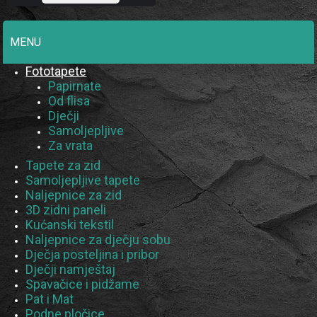
MENU
Fototapete
Papirnate
Od flisa
Dječji
Samoljepljive
Za vrata
Tapete za zid
Samoljepljive tapete
Naljepnice za zid
3D zidni paneli
Kućanski tekstil
Naljepnice za dječju sobu
Dječja posteljina i pribor
Dječji namještaj
Spavačice i pidžame
Pat i Mat
Podne pločice