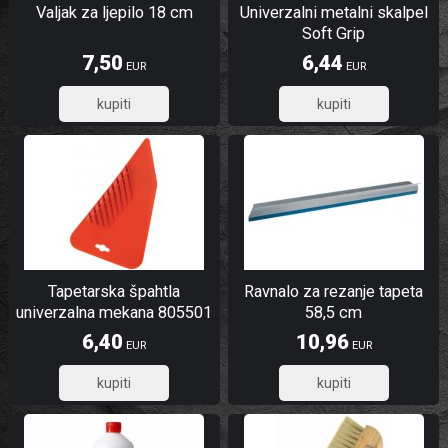
Valjak za ljepilo 18 cm
Univerzalni metalni skalpel
Soft Grip
7,50
6,44
EUR
EUR
6,00
5,15
Tapetarska špahtla
Ravnalo za rezanje tapeta
univerzalna mekana 805501
58,5 cm
6,40
10,96
EUR
EUR
5,12
8,77