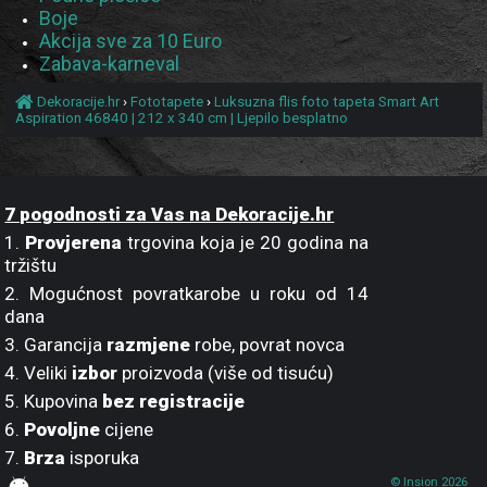
Boje
Akcija sve za 10 Euro
Zabava-karneval
Dekoracije.hr
›
Fototapete
›
Luksuzna flis foto tapeta Smart Art
Aspiration 46840 | 212 x 340 cm | Ljepilo besplatno
7 pogodnosti za Vas na Dekoracije.hr
1.
Provjerena
trgovina koja je 20 godina na
tržištu
2. Mogućnost povratkarobe u roku od 14
dana
3. Garancija
razmjene
robe, povrat novca
4. Veliki
izbor
proizvoda (više od tisuću)
5. Kupovina
bez registracije
6.
Povoljne
cijene
7.
Brza
isporuka
© Insion 2026