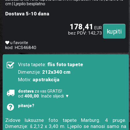
cm | Ljepilo besplatno
Dostava 5-10 dana
178,41
EUR
bez PDV: 142,73
u favorite
kod: HCS46840
Vrsta tapete:
flis foto tapete
Dimenzije:
212x340 cm
Motiv:
apstrakcija
dostava
za vas GRATIS!
od
400,00
. Inače slijedi ▼
pitanje?
Zidove luksuzne foto tapete Marburg. 4 pruge.
Dimenzije: š.2,12 x 3,40 m. Ljepilo se nanosi samo na