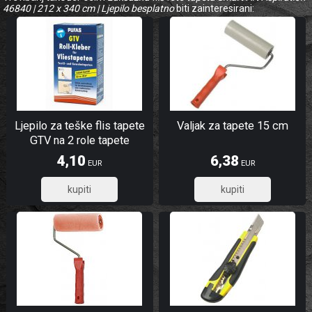
46840 | 212 x 340 cm | Ljepilo besplatno
biti zainteresirani:
Ljepilo za teške flis tapete
Valjak za tapete 15 cm
GTV na 2 role tapete
4,10
6,38
EUR
EUR
3,28
5,10