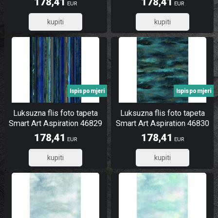
178,41
178,41
EUR
EUR
besplatno
besplatno
142,73
142,73
Ispis po mjeri
Ispis po mjeri
Luksuzna flis foto tapeta
Luksuzna flis foto tapeta
Smart Art Aspiration 46829
Smart Art Aspiration 46830
| 212 x 340 cm | Ljepilo
| 212 x 340 cm | Ljepilo
178,41
178,41
EUR
EUR
besplatno
besplatno
142,73
142,73