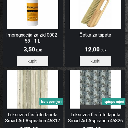
Impregnacija za zid 0002-
Četka za tapete
58 - 1 L
3,50
12,00
EUR
EUR
2,80
9,60
Ispis po mjeri
Ispis po mjeri
Luksuzna flis foto tapeta
Luksuzna flis foto tapeta
Smart Art Aspiration 46817
Smart Art Aspiration 46826
| 212 x 340 cm | Ljepilo
| 212 x 340 cm | Ljepilo