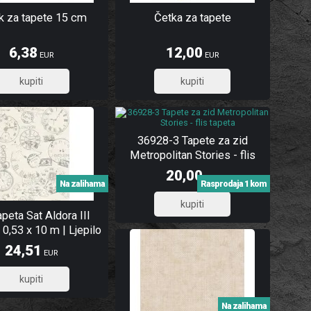
ak za tapete 15 cm
Četka za tapete
6,38
12,00
EUR
EUR
5,10
9,60
36928-3 Tapete za zid
Metropolitan Stories - flis
tapeta
20,00
EUR
Na zalihama
Rasprodaja 1 kom
16,00
apeta Sat Aldora III
0,53 x 10 m | Ljepilo
besplatno
24,51
EUR
19,61
Na zalihama