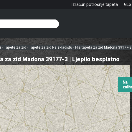
Izračun potrošnje tapeta
GLS
hr
›
Tapete za zid
›
Tapete za zid Na skladištu
›
Flis tapeta za zid Madona 39177-3 
ta za zid Madona 39177-3 | Ljepilo besplatno
Na
zali