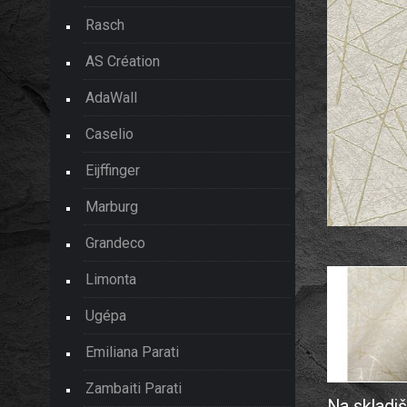
Rasch
AS Création
AdaWall
Caselio
Eijffinger
Marburg
Grandeco
Limonta
Ugépa
Emiliana Parati
Zambaiti Parati
Na skladiš