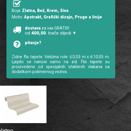
Boja:
Zlatna, Bež, Krem, Siva
Motiv:
Apstrakt, Grafički dizajn, Pruge a linije
dostava
za vas GRATIS!
od
400,00
. Inače slijedi ▼
pitanje?
Zidne flis tapete. Veličina role: š.0,53 m x d.10,05 m.
Ljepilo se nanosi samo na zid. Flis tapete su
proizvedene od specijalnih staklenih vlakana sa
dodatkom polimernog veziva.
platno