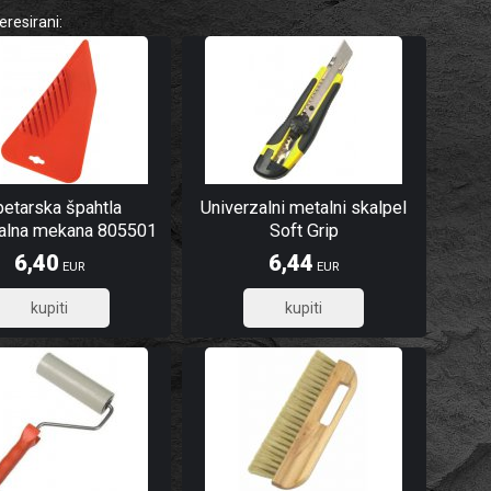
eresirani:
petarska špahtla
Univerzalni metalni skalpel
zalna mekana 805501
Soft Grip
6,40
6,44
EUR
EUR
5,12
5,15