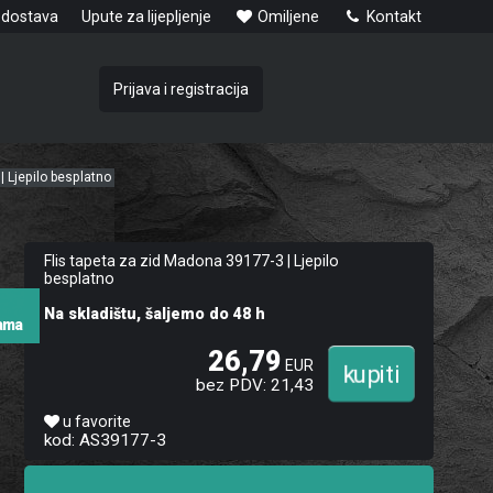
 dostava
Upute za lijepljenje
Omiljene
Kontakt
Prijava i registracija
| Ljepilo besplatno
Flis tapeta za zid Madona 39177-3 | Ljepilo
besplatno
Na skladištu, šaljemo do 48 h
hama
26,79
EUR
bez PDV: 21,43
u favorite
kod: AS39177-3