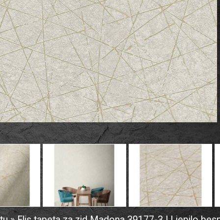
tu » Flis tapeta za zid Madona 39177-3 | Ljepilo bes