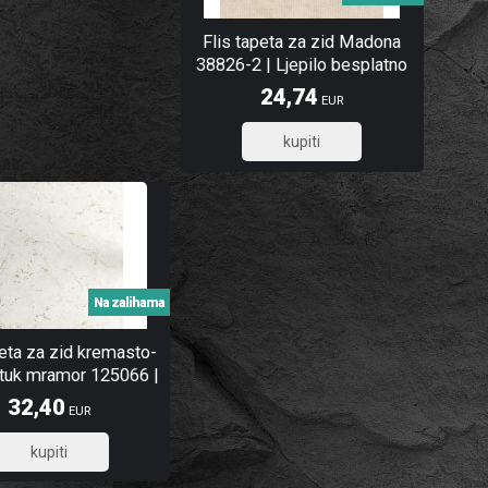
Flis tapeta za zid Madona
38826-2 | Ljepilo besplatno
24,74
EUR
19,79
Na zalihama
peta za zid kremasto-
štuk mramor 125066 |
Ljepilo gratis
32,40
EUR
25,92