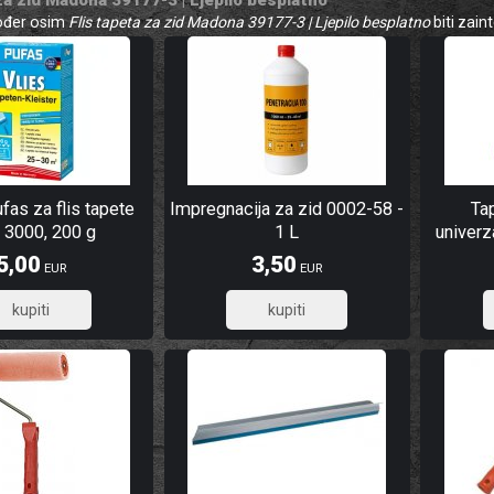
kođer osim
Flis tapeta za zid Madona 39177-3 | Ljepilo besplatno
biti zaint
ufas za flis tapete
Impregnacija za zid 0002-58 -
Ta
 3000, 200 g
1 L
univer
5,00
3,50
EUR
EUR
4,00
2,80