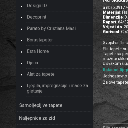
Design ID
a nbsp;39177-3
Materijal
: Flis
Decoprint
Dimenzije
: 0
Raport
: 64/3
Vrijedi do
: 2
Parato by Cristiana Masi
Gorivost
: C-s
Borastapeter
Svojstva flis 
Flis tapete s
Esta Home
Tapete su per
možete uklonit
Djeca
U svakom sluč
Kako se lijep
Alat za tapete
Jednostavno li
Za ove tapete s
Ljepila, impregnacije i mase za
gletanje
Samoljepljive tapete
Naljepnice za zid
Flis tapeta 