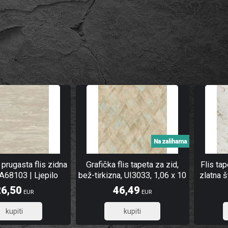
Na zalihama
 prugasta flis zidna
Grafička flis tapeta za zid,
Flis ta
 A68103 | Ljepilo
bež-tirkizna, UI3033, 1,06 x 10
zlatna 
gratis
m
26,50
46,49
EUR
EUR
21,20
37,19