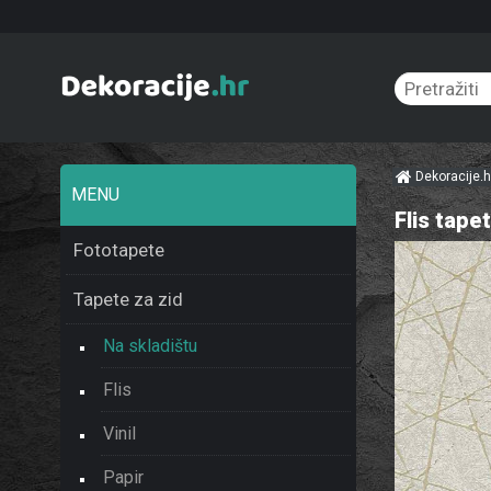
Dekoracije.
MENU
Flis tape
Fototapete
Tapete za zid
Na skladištu
Flis
Vinil
Papir