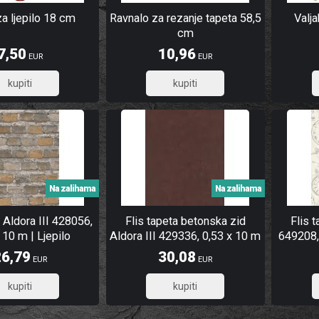
za ljepilo 18 cm
Ravnalo za rezanje tapeta 58,5
Valj
cm
7,50
10,96
EUR
EUR
6,00
8,77
Na zalihama
Na zalihama
a Aldora III 428056,
Flis tapeta betonska zid
Flis t
 10 m | Ljepilo
Aldora III 429336, 0,53 x 10 m
649208, 
besplatno
| Ljepilo besplatno
26,79
30,08
EUR
EUR
21,43
24,06