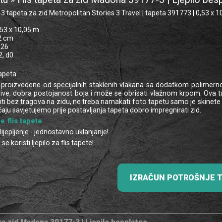
 tapeta za zid Metropolitan Stories 3 Travel | tapeta 391773 | 0,53 x 10
,53 x 10,05 m
2 cm
026
2, d0
tapeta
u proizvedene od specijalnih staklenih vlakana sa dodatkom polimernog 
ive, dobra postojanost boja i može se obrisati vlažnom krpom. Ova tape
i bez tragova na zidu, ne treba namakati foto tapetu samo je skinete sa 
aju savjetujemo prije postavljanja tapeta dobro impregnirati zid.
e flis tapete
jepljenje - jednostavno uklanjanje!
e koristi ljepilo za flis tapete!
IZRAČUN POTROŠNJE 
za zid Madona 39177-3 | Ljepilo besplatno