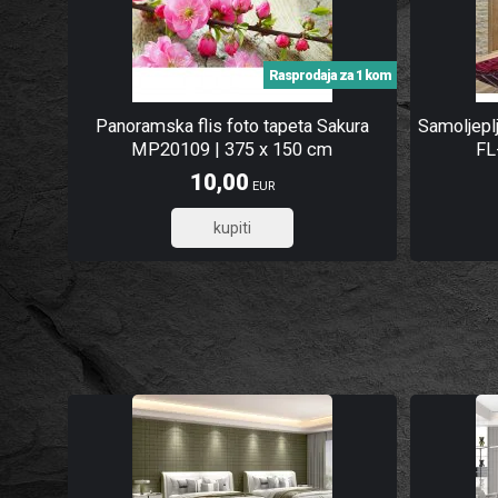
Rasprodaja za 1 kom
Panoramska flis foto tapeta Sakura
Samoljepl
MP20109 | 375 x 150 cm
FL
10,00
EUR
8,00