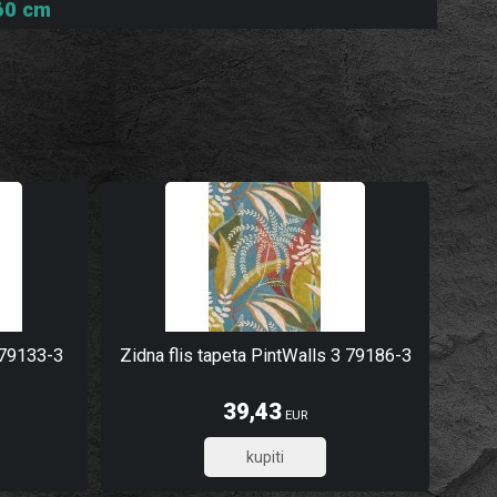
160 cm
 79133-3
Zidna flis tapeta PintWalls 3 79186-3
39,43
EUR
31,54