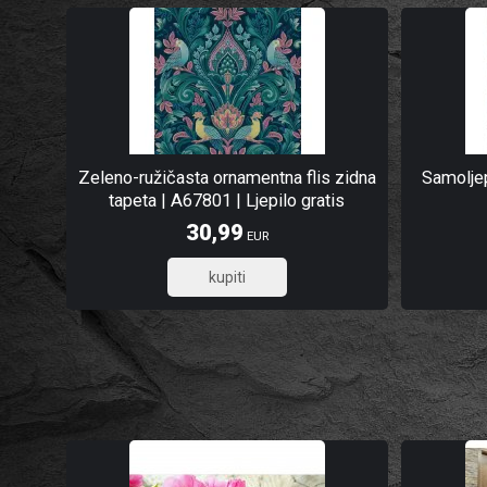
Zeleno-ružičasta ornamentna flis zidna
Samoljep
tapeta | A67801 | Ljepilo gratis
30,99
EUR
24,79