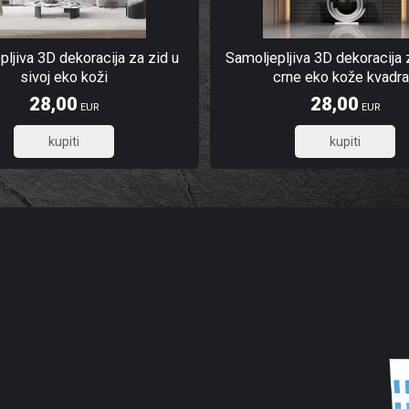
ljiva 3D dekoracija za zid u
Samoljepljiva 3D dekoracija 
sivoj eko koži
crne eko kože kvadra
28,00
28,00
EUR
EUR
22,40
22,40