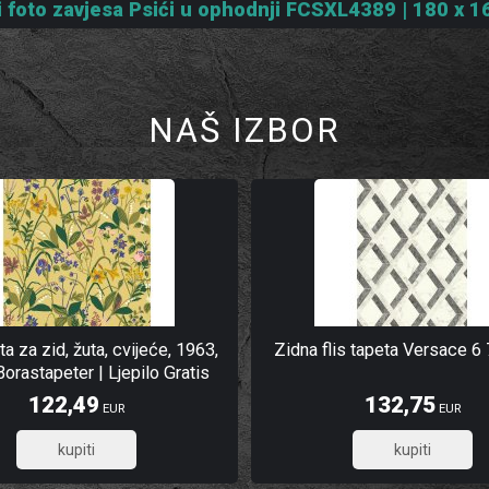
i foto zavjesa Psići u ophodnji FCSXL4389 | 180 x 
NAŠ IZBOR
ta za zid, žuta, cvijeće, 1963,
Zidna flis tapeta Versace 6
Borastapeter | Ljepilo Gratis
122,49
132,75
EUR
EUR
97,99
106,20