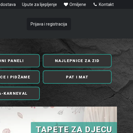
 dostava
Upute za lijepljenje
Omiljene
Kontakt
Prijava i registracija
DNI PANELI
NAJLEPNICE ZA ZID
CE I PIDŽAME
PAT I MAT
A-KARNEVAL
TAPETE ZA DJECU