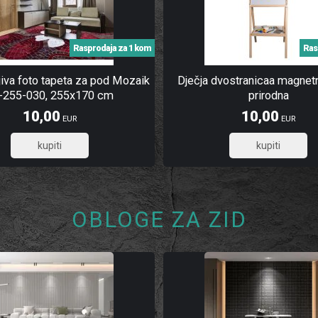
Rasprodaja za 1 kom
Ras
jiva foto tapeta za pod Mozaik
Dječja dvostranicaa magnetn
-255-030, 255x170 cm
prirodna
10,00
10,00
EUR
EUR
8,00
8,00
OBLOGE ZA ZID