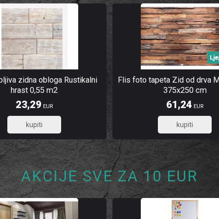
Lje
ljiva zidna obloga Rustikalni
Flis foto tapeta Zid od drva
hrast 0,55 m2
375x250 cm
23,29
61,24
EUR
EUR
18,63
48,99
AKCIJE SVE ZA 10 EUR