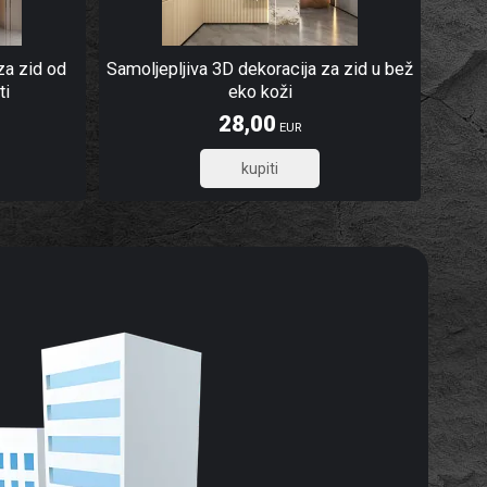
za zid od
Samoljepljiva 3D dekoracija za zid u bež
ti
eko koži
28,00
EUR
22,40