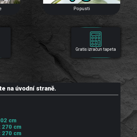
e
Popusti
Gratis izračun tapeta
te na úvodní straně.
 202 cm
x 270 cm
x 270 cm