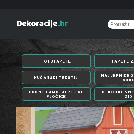
FOTOTAPETE
TAPETE Z
NALJEPNICE 
KUĆANSKI TEKSTIL
SOB
PODNE SAMOLJEPLJIVE
DEKORATIVNE
PLOČICE
ZID
ETE