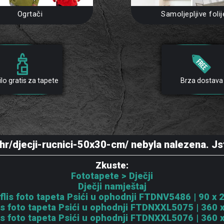
Ogrtači
Samoljepljive folij
ilo gratis za tapete
Brza dostava
hr/djecji-rucnici-50x30-cm/ nebyla nalezena. Js
Zkuste:
Fototapete > Dječji
Dječji namještaj
 flis foto tapeta Psići u ophodnji FTDNV5486 | 90 x
flis foto tapeta Psići u ophodnji FTDNXXL5075 | 360 
flis foto tapeta Psići u ophodnji FTDNXXL5076 | 360 