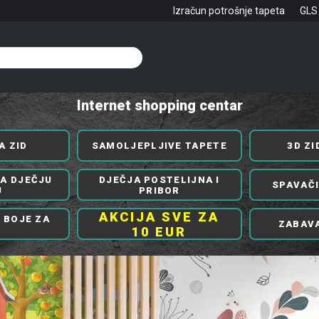
Izračun potrošnje tapeta
GLS
Internet shopping centar
A ZID
SAMOLJEPLJIVE TAPETE
3D ZI
ZA DJEČJU
DJEČJA POSTELIJNA I
SPAVAČI
U
PRIBOR
AKCIJA SVE ZA
 BOJE ZA
ZABAV
10 EUR