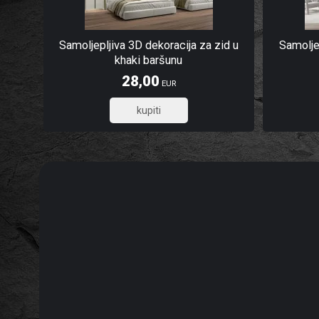
Samoljepljiva 3D dekoracija za zid u
Samoljep
khaki baršunu
28,00
EUR
22,40