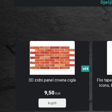
Dječj
od 8
3D zidni panel crvena cigla
Flis tape
Icons, 
9,50
EUR
7,60