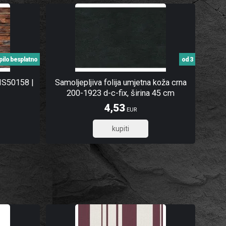
pilo besplatno
od 3
 MS50158 |
Samoljepljiva folija umjetna koža crna
200-1923 d-c-fix, širina 45 cm
4,53
EUR
3,62