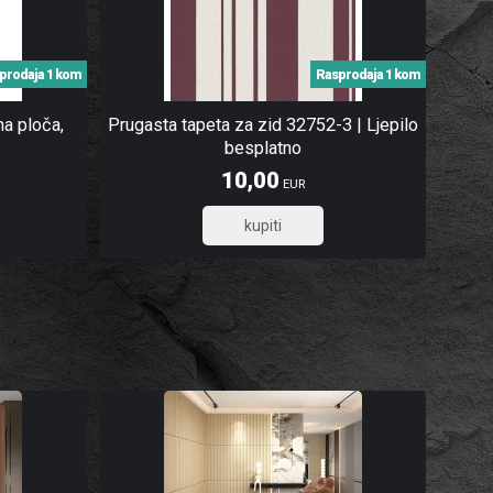
prodaja 1 kom
Rasprodaja 1 kom
a ploča,
Prugasta tapeta za zid 32752-3 | Ljepilo
besplatno
10,00
EUR
8,00