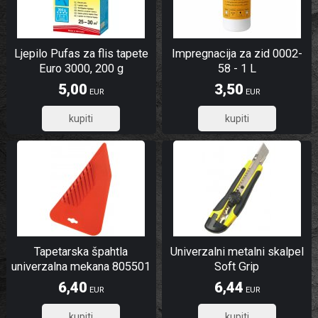
Ljepilo Pufas za flis tapete
Impregnacija za zid 0002-
Euro 3000, 200 g
58 - 1 L
5,00
3,50
EUR
EUR
4,00
2,80
Tapetarska špahtla
Univerzalni metalni skalpel
univerzalna mekana 805501
Soft Grip
6,40
6,44
EUR
EUR