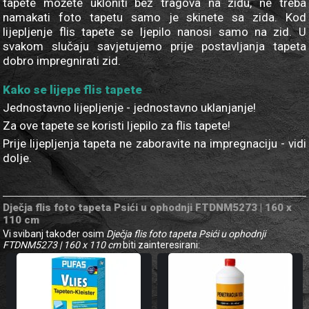
tapete možete ukloniti bez tragova na zidu, ne treba
namakati foto tapetu samo je skinete sa zida. Kod
lijepljenje flis tapete se ljepilo nanosi samo na zid. U
svakom slučaju savjetujemo prije postavljanja tapeta
dobro impregnirati zid.
Kako se lijepe flis tapete
Jednostavno lijepljenje - jednostavno uklanjanje!
Za ove tapete se koristi ljepilo za flis tapete!
Prije lijepljenja tapeta ne zaboravite na impregnaciju - vidi
dolje.
Dječja flis foto tapeta Psići u ophodnji FTDNM5273 | 160 x
110 cm
Vi svibanj također osim
Dječja flis foto tapeta Psići u ophodnji
FTDNM5273 | 160 x 110 cm
biti zainteresirani: