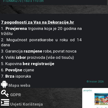
FTDNM5273 | 160 x 110 cm
7 pogodnosti za Vas na Dekoracije.hr
1.
Provjerena
trgovina koja je 20 godina na
tržištu
2. Mogućnost povratkarobe u roku od 14
dana
3. Garancija
razmjene
robe, povrat novca
4. Veliki
izbor
proizvoda (više od tisuću)
5. Kupovina
bez registracije
6.
Povoljne
cijene
7.
Brza
isporuka
© Insion 2026
Mapa weba
posjetio:
GDPR
Uvjeti Korištenja