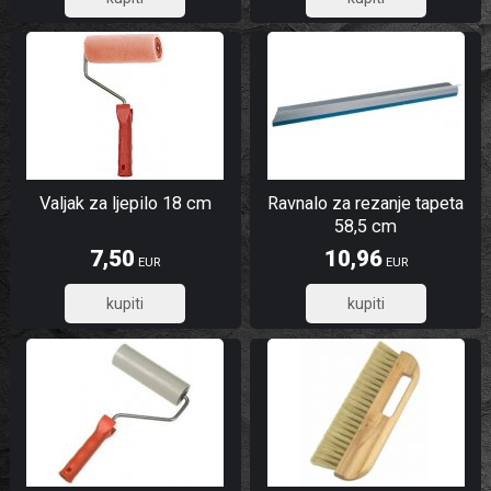
5,12
5,15
Valjak za ljepilo 18 cm
Ravnalo za rezanje tapeta
58,5 cm
7,50
10,96
EUR
EUR
6,00
8,77