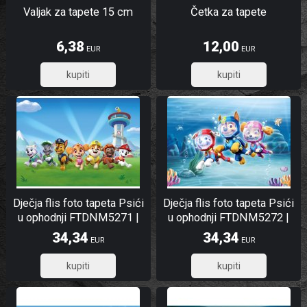
Valjak za tapete 15 cm
Četka za tapete
6,38
12,00
EUR
EUR
5,10
9,60
Dječja flis foto tapeta Psići
Dječja flis foto tapeta Psići
u ophodnji FTDNM5271 |
u ophodnji FTDNM5272 |
160 x 110 cm
160 x 110 cm
34,34
34,34
EUR
EUR
27,47
27,47