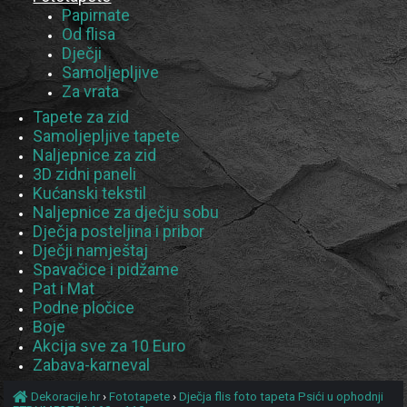
Papirnate
Od flisa
Dječji
Samoljepljive
Za vrata
Tapete za zid
Samoljepljive tapete
Naljepnice za zid
3D zidni paneli
Kućanski tekstil
Naljepnice za dječju sobu
Dječja posteljina i pribor
Dječji namještaj
Spavačice i pidžame
Pat i Mat
Podne pločice
Boje
Akcija sve za 10 Euro
Zabava-karneval
Dekoracije.hr
›
Fototapete
›
Dječja flis foto tapeta Psići u ophodnji