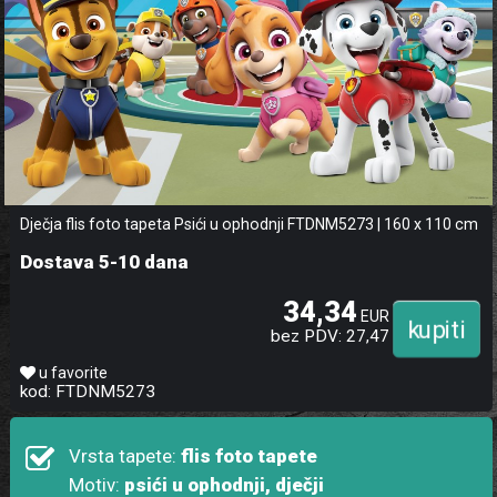
Dječja flis foto tapeta Psići u ophodnji FTDNM5273 | 160 x 110 cm
Dostava 5-10 dana
34,34
EUR
bez PDV: 27,47
u favorite
kod: FTDNM5273
Vrsta tapete:
flis foto tapete
Motiv:
psići u ophodnji, dječji