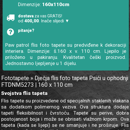
Dimenzije:
160x110cm
dostava
za vas GRATIS!
od
400,00
. Inače slijedi ▼
pitanje?
Paw patrol flis foto tapete su predviđene k dekoraciji
interiera. Dimenzije: š.160 x v. 110 cm. Ljepilo je
priloženo u pakiranju. Kvalitetan češki proizvod.
Jednostavno ljepljenje u 1 dijelu.
Fototapete » Dječja flis foto tapeta Psići u ophodnji
FTDNM5273 | 160 x 110 cm
Svojstva flis tapeta
Flis tapete su proizvedene od specijalnih staklenih vlakana
sa dodatkom polimernog veziva. Ova struktura dodaje
tapeti fleksibilnost i čvrstoću. Tapete su perive, dobra
postojanost boja i može se obrisati vlažnom krpom. Ova
tapeta (kada se lijepi) se ne smanjuje i ne proširuje. Flis