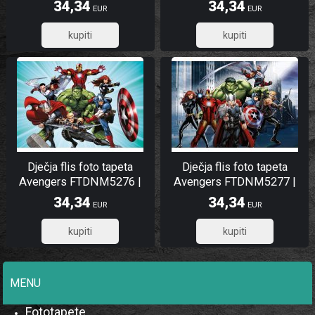
x 202 cm
160 x 110 cm
34,34
34,34
EUR
EUR
27,47
27,47
Dječja flis foto tapeta
Dječja flis foto tapeta
Avengers FTDNM5276 |
Avengers FTDNM5277 |
160 x 110 cm
160 x 110 cm
34,34
34,34
EUR
EUR
27,47
27,47
MENU
Fototapete