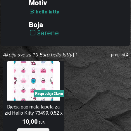
Motiv
hello kitty
Boja
šarene
Akcija sve za 10 Euro hello kitty
| 1
pregled
Rasprodaja 2 kom
Dječja papirnata tapeta za
zid Hello Kitty 73499, 0,52 x
10 m
10,00
EUR