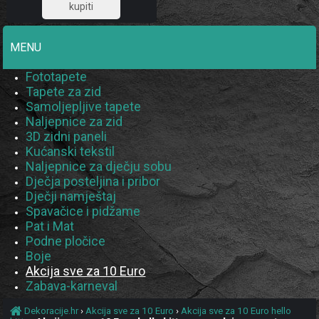
8,00
MENU
Fototapete
Tapete za zid
Samoljepljive tapete
Naljepnice za zid
3D zidni paneli
Kućanski tekstil
Naljepnice za dječju sobu
Dječja posteljina i pribor
Dječji namještaj
Spavačice i pidžame
Pat i Mat
Podne pločice
Boje
Akcija sve za 10 Euro
Zabava-karneval
Dekoracije.hr
›
Akcija sve za 10 Euro
›
Akcija sve za 10 Euro hello