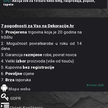
kitty
›
Akcija sve za 10 Euro hello kitty, rasprodaja, popust,
tapete
7 pogodnosti za Vas na Dekoracije.hr
1.
Provjerena
trgovina koja je 20 godina na
tržištu
2. Mogućnost povratkarobe u roku od 14
dana
3. Garancija
razmjene
robe, povrat novca
4. Veliki
izbor
proizvoda (više od tisuću)
5. Kupovina
bez registracije
6.
Povoljne
cijene
7.
Brza
isporuka
© Insion 2026
Mapa weba
GDPR
Uvjeti Korištenja